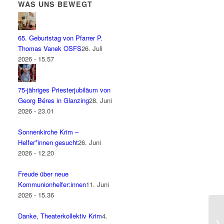
WAS UNS BEWEGT
65. Geburtstag von Pfarrer P.
Thomas Vanek OSFS
26. Juli
2026 - 15.57
75-jähriges Priesterjubiläum von
Georg Béres in Glanzing
28. Juni
2026 - 23.01
Sonnenkirche Krim –
Helfer*innen gesucht
26. Juni
2026 - 12.20
Freude über neue
Kommunionhelfer:innen
11. Juni
2026 - 15.36
Danke, Theaterkollektiv Krim
4.