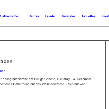
Sakramente …
Caritas
Friedα
Kalender
Aktuelles
Kont
raben
aben
der Kaasgrabenkirche am Heiligen Abend, Dienstag, 24. Dezember
underbare Einstimmung auf das Weihnachtsfest. Zelebrant war