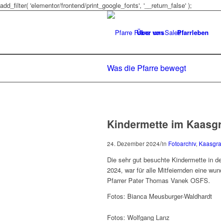
add_filter( 'elementor/frontend/print_google_fonts', '__return_false' );
Über uns
Pfarrleben
Was die Pfarre bewegt
Kindermette im Kaasg
/
24. Dezember 2024
in
Fotoarchiv
,
Kaasgr
Die sehr gut besuchte Kindermette in 
2024, war für alle Mitfeiernden eine w
Pfarrer Pater Thomas Vanek OSFS.
Fotos: Bianca Meusburger-Waldhardt
Fotos: Wolfgang Lanz