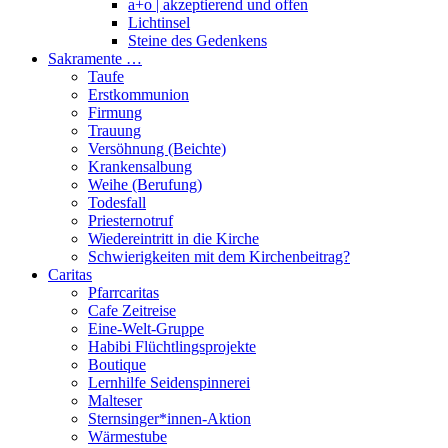
a+o | akzeptierend und offen
Lichtinsel
Steine des Gedenkens
Sakramente …
Taufe
Erstkommunion
Firmung
Trauung
Versöhnung (Beichte)
Krankensalbung
Weihe (Berufung)
Todesfall
Priesternotruf
Wiedereintritt in die Kirche
Schwierigkeiten mit dem Kirchenbeitrag?
Caritas
Pfarrcaritas
Cafe Zeitreise
Eine-Welt-Gruppe
Habibi Flüchtlingsprojekte
Boutique
Lernhilfe Seidenspinnerei
Malteser
Sternsinger*innen-Aktion
Wärmestube