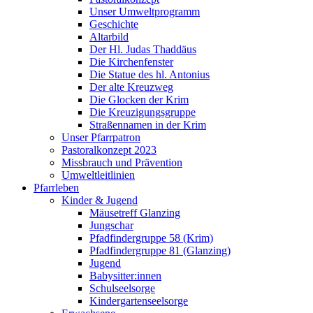
Unser Umweltprogramm
Geschichte
Altarbild
Der Hl. Judas Thaddäus
Die Kirchenfenster
Die Statue des hl. Antonius
Der alte Kreuzweg
Die Glocken der Krim
Die Kreuzigungsgruppe
Straßennamen in der Krim
Unser Pfarrpatron
Pastoralkonzept 2023
Missbrauch und Prävention
Umweltleitlinien
Pfarrleben
Kinder & Jugend
Mäusetreff Glanzing
Jungschar
Pfadfindergruppe 58 (Krim)
Pfadfindergruppe 81 (Glanzing)
Jugend
Babysitter:innen
Schulseelsorge
Kindergartenseelsorge