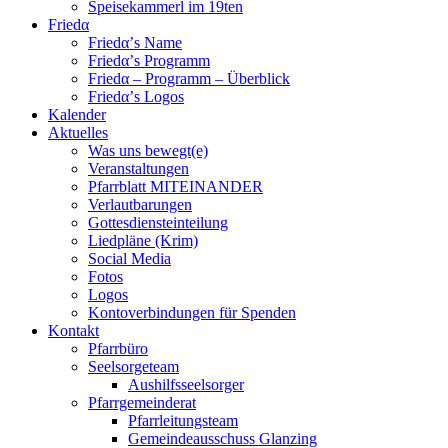
Speisekammerl im 19ten
Friedα
Friedα’s Name
Friedα’s Programm
Friedα – Programm – Überblick
Friedα’s Logos
Kalender
Aktuelles
Was uns bewegt(e)
Veranstaltungen
Pfarrblatt MITEINANDER
Verlautbarungen
Gottesdiensteinteilung
Liedpläne (Krim)
Social Media
Fotos
Logos
Kontoverbindungen für Spenden
Kontakt
Pfarrbüro
Seelsorgeteam
Aushilfsseelsorger
Pfarrgemeinderat
Pfarrleitungsteam
Gemeindeausschuss Glanzing