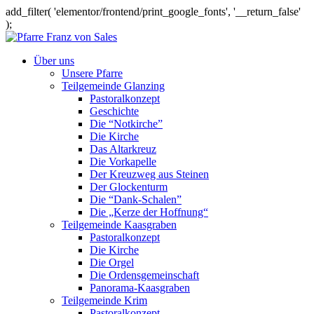
add_filter( 'elementor/frontend/print_google_fonts', '__return_false'
);
Über uns
Unsere Pfarre
Teilgemeinde Glanzing
Pastoralkonzept
Geschichte
Die “Notkirche”
Die Kirche
Das Altarkreuz
Die Vorkapelle
Der Kreuzweg aus Steinen
Der Glockenturm
Die “Dank-Schalen”
Die „Kerze der Hoffnung“
Teilgemeinde Kaasgraben
Pastoralkonzept
Die Kirche
Die Orgel
Die Ordensgemeinschaft
Panorama-Kaasgraben
Teilgemeinde Krim
Pastoralkonzept