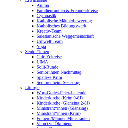
Erwachsene
Anima
Familienrunden & Freundeskreise
Gymnastik
Katholische Männerbewegung
Katholisches Bildungswerk
Kreativ-Team
Salesianische Weggemeinschaft
Umwelt-Team
Yoga
Senior*innen
Cafe Zeitreise
LIMA
Solli-Runde
Senior:innen Nachmittag
Spätlese Krim
Seniorenheim-Seelsorge
Liturgie
Wort-Gottes-Feier-Leitende
Kinderkirche (Krim 0-8J)
Kinderkirche (Glanzing 2-8J)
Ministrant*innen (Glanzing)
Ministrant*innen (Krim)
Frauen-/Männer-Ministranten
Vernetzte Ökumene