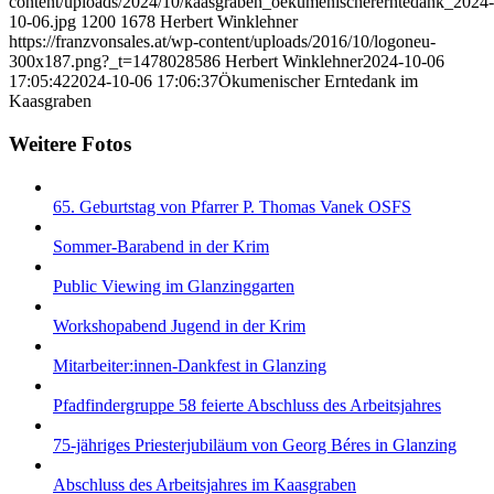
content/uploads/2024/10/kaasgraben_oekumenischererntedank_2024-
10-06.jpg
1200
1678
Herbert Winklehner
https://franzvonsales.at/wp-content/uploads/2016/10/logoneu-
300x187.png?_t=1478028586
Herbert Winklehner
2024-10-06
17:05:42
2024-10-06 17:06:37
Ökumenischer Erntedank im
Kaasgraben
Weitere Fotos
65. Geburtstag von Pfarrer P. Thomas Vanek OSFS
Sommer-Barabend in der Krim
Public Viewing im Glanzinggarten
Workshopabend Jugend in der Krim
Mitarbeiter:innen-Dankfest in Glanzing
Pfadfindergruppe 58 feierte Abschluss des Arbeitsjahres
75-jähriges Priesterjubiläum von Georg Béres in Glanzing
Abschluss des Arbeitsjahres im Kaasgraben