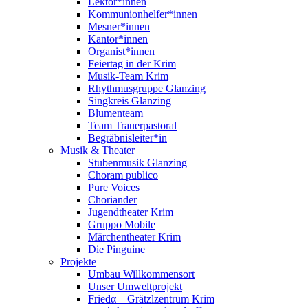
Lektor*innen
Kommunionhelfer*innen
Mesner*innen
Kantor*innen
Organist*innen
Feiertag in der Krim
Musik-Team Krim
Rhythmusgruppe Glanzing
Singkreis Glanzing
Blumenteam
Team Trauerpastoral
Begräbnisleiter*in
Musik & Theater
Stubenmusik Glanzing
Choram publico
Pure Voices
Choriander
Jugendtheater Krim
Gruppo Mobile
Märchentheater Krim
Die Pinguine
Projekte
Umbau Willkommensort
Unser Umweltprojekt
Friedα – Grätzlzentrum Krim