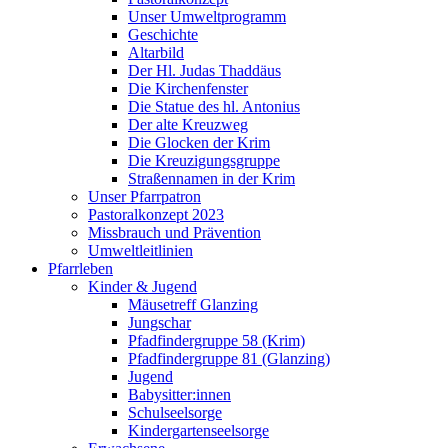
Unser Umweltprogramm
Geschichte
Altarbild
Der Hl. Judas Thaddäus
Die Kirchenfenster
Die Statue des hl. Antonius
Der alte Kreuzweg
Die Glocken der Krim
Die Kreuzigungsgruppe
Straßennamen in der Krim
Unser Pfarrpatron
Pastoralkonzept 2023
Missbrauch und Prävention
Umweltleitlinien
Pfarrleben
Kinder & Jugend
Mäusetreff Glanzing
Jungschar
Pfadfindergruppe 58 (Krim)
Pfadfindergruppe 81 (Glanzing)
Jugend
Babysitter:innen
Schulseelsorge
Kindergartenseelsorge