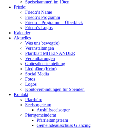
Speisekammerl im 19ten
Friedα
Friedα’s Name
Friedα’s Programm
Friedα – Programm – Überblick
Friedα’s Logos
Kalender
Aktuelles
Was uns bewegt(e)
Veranstaltungen
Pfarrblatt MITEINANDER
Verlautbarungen
Gottesdiensteinteilung
Liedpläne (Krim)
Social Media
Fotos
Logos
Kontoverbindungen für Spenden
Kontakt
Pfarrbüro
Seelsorgeteam
Aushilfsseelsorger
Pfarrgemeinderat
Pfarrleitungsteam
Gemeindeausschuss Glanzing