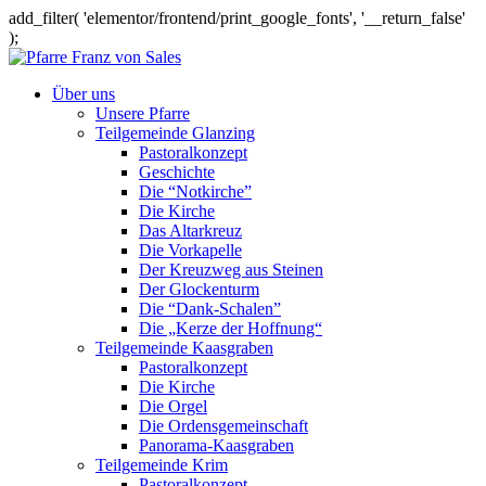
add_filter( 'elementor/frontend/print_google_fonts', '__return_false'
);
Über uns
Unsere Pfarre
Teilgemeinde Glanzing
Pastoralkonzept
Geschichte
Die “Notkirche”
Die Kirche
Das Altarkreuz
Die Vorkapelle
Der Kreuzweg aus Steinen
Der Glockenturm
Die “Dank-Schalen”
Die „Kerze der Hoffnung“
Teilgemeinde Kaasgraben
Pastoralkonzept
Die Kirche
Die Orgel
Die Ordensgemeinschaft
Panorama-Kaasgraben
Teilgemeinde Krim
Pastoralkonzept