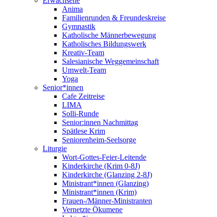
Erwachsene
Anima
Familienrunden & Freundeskreise
Gymnastik
Katholische Männerbewegung
Katholisches Bildungswerk
Kreativ-Team
Salesianische Weggemeinschaft
Umwelt-Team
Yoga
Senior*innen
Cafe Zeitreise
LIMA
Solli-Runde
Senior:innen Nachmittag
Spätlese Krim
Seniorenheim-Seelsorge
Liturgie
Wort-Gottes-Feier-Leitende
Kinderkirche (Krim 0-8J)
Kinderkirche (Glanzing 2-8J)
Ministrant*innen (Glanzing)
Ministrant*innen (Krim)
Frauen-/Männer-Ministranten
Vernetzte Ökumene