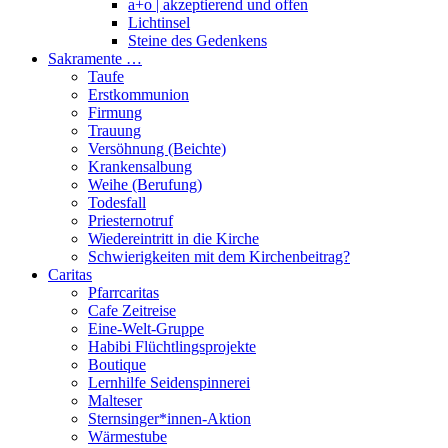
a+o | akzeptierend und offen
Lichtinsel
Steine des Gedenkens
Sakramente …
Taufe
Erstkommunion
Firmung
Trauung
Versöhnung (Beichte)
Krankensalbung
Weihe (Berufung)
Todesfall
Priesternotruf
Wiedereintritt in die Kirche
Schwierigkeiten mit dem Kirchenbeitrag?
Caritas
Pfarrcaritas
Cafe Zeitreise
Eine-Welt-Gruppe
Habibi Flüchtlingsprojekte
Boutique
Lernhilfe Seidenspinnerei
Malteser
Sternsinger*innen-Aktion
Wärmestube