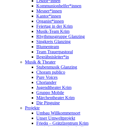
Lektor*innen
Kommunionhelfer*innen
Mesner*innen
Kantor*innen
Organist*innen
Feiertag in der Krim
Musik-Team Krim
Rhythmusgruppe Glanzing
Singkreis Glanzing
Blumenteam
Team Trauerpastoral
Begräbnisleiter*in
Musik & Theater
Stubenmusik Glanzing
Choram publico
Pure Voices
Choriander
Jugendtheater Krim
Gruppo Mobile
Märchentheater Krim
Die Pinguine
Projekte
Umbau Willkommensort
Unser Umweltprojekt
Friedα – Grätzlzentrum Krim