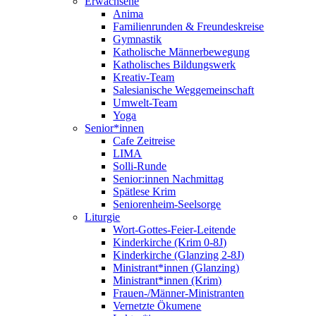
Erwachsene
Anima
Familienrunden & Freundeskreise
Gymnastik
Katholische Männerbewegung
Katholisches Bildungswerk
Kreativ-Team
Salesianische Weggemeinschaft
Umwelt-Team
Yoga
Senior*innen
Cafe Zeitreise
LIMA
Solli-Runde
Senior:innen Nachmittag
Spätlese Krim
Seniorenheim-Seelsorge
Liturgie
Wort-Gottes-Feier-Leitende
Kinderkirche (Krim 0-8J)
Kinderkirche (Glanzing 2-8J)
Ministrant*innen (Glanzing)
Ministrant*innen (Krim)
Frauen-/Männer-Ministranten
Vernetzte Ökumene