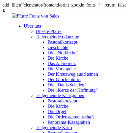
add_filter( 'elementor/frontend/print_google_fonts', '__return_false'
);
Über uns
Unsere Pfarre
Teilgemeinde Glanzing
Pastoralkonzept
Geschichte
Die “Notkirche”
Die Kirche
Das Altarkreuz
Die Vorkapelle
Der Kreuzweg aus Steinen
Der Glockenturm
Die “Dank-Schalen”
Die „Kerze der Hoffnung“
Teilgemeinde Kaasgraben
Pastoralkonzept
Die Kirche
Die Orgel
Die Ordensgemeinschaft
Panorama-Kaasgraben
Teilgemeinde Krim
Pastoralkonzept