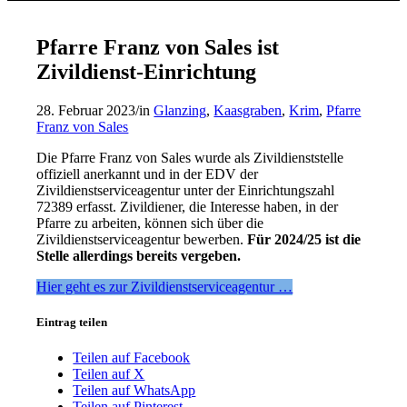
Pfarre Franz von Sales ist
Zivildienst-Einrichtung
28. Februar 2023
/
in
Glanzing
,
Kaasgraben
,
Krim
,
Pfarre
Franz von Sales
Die Pfarre Franz von Sales wurde als Zivildienststelle
offiziell anerkannt und in der EDV der
Zivildienstserviceagentur unter der Einrichtungszahl
72389 erfasst. Zivildiener, die Interesse haben, in der
Pfarre zu arbeiten, können sich über die
Zivildienstserviceagentur bewerben.
Für 2024/25 ist die
Stelle allerdings bereits vergeben.
Hier geht es zur Zivildienstserviceagentur …
Eintrag teilen
Teilen auf Facebook
Teilen auf X
Teilen auf WhatsApp
Teilen auf Pinterest