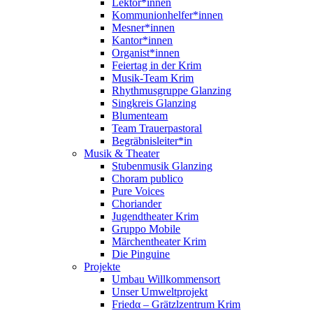
Lektor*innen
Kommunionhelfer*innen
Mesner*innen
Kantor*innen
Organist*innen
Feiertag in der Krim
Musik-Team Krim
Rhythmusgruppe Glanzing
Singkreis Glanzing
Blumenteam
Team Trauerpastoral
Begräbnisleiter*in
Musik & Theater
Stubenmusik Glanzing
Choram publico
Pure Voices
Choriander
Jugendtheater Krim
Gruppo Mobile
Märchentheater Krim
Die Pinguine
Projekte
Umbau Willkommensort
Unser Umweltprojekt
Friedα – Grätzlzentrum Krim