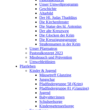
Unser Umweltprogramm
Geschichte
Altarbild
Der Hl. Judas Thaddäus
Die Kirchenfenster
Die Statue des hl. Antonius
Der alte Kreuzweg
Die Glocken der Krim
Die Kreuzigungsgruppe
Straßennamen in der Krim
Unser Pfarrpatron
Pastoralkonzept 2023
Missbrauch und Prävention
Umweltleitlinien
Pfarrleben
Kinder & Jugend
Mäusetreff Glanzing
Jungschar
Pfadfindergruppe 58 (Krim)
Pfadfindergruppe 81 (Glanzing)
Jugend
Babysitter:innen
Schulseelsorge
Kindergartenseelsorge