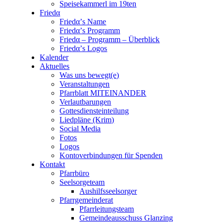
Speisekammerl im 19ten
Friedα
Friedα’s Name
Friedα’s Programm
Friedα – Programm – Überblick
Friedα’s Logos
Kalender
Aktuelles
Was uns bewegt(e)
Veranstaltungen
Pfarrblatt MITEINANDER
Verlautbarungen
Gottesdiensteinteilung
Liedpläne (Krim)
Social Media
Fotos
Logos
Kontoverbindungen für Spenden
Kontakt
Pfarrbüro
Seelsorgeteam
Aushilfsseelsorger
Pfarrgemeinderat
Pfarrleitungsteam
Gemeindeausschuss Glanzing