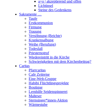
a+o | akzeptierend und offen
Lichtinsel
Steine des Gedenkens
Sakramente …
Taufe
Erstkommunion
Firmung
Trauung
Versöhnung (Beichte)
Krankensalbung
Weihe (Berufung)
Todesfall
Priesternotruf
Wiedereintritt in die Kirche
Schwierigkeiten mit dem Kirchenbeitrag?
Caritas
Pfarrcaritas
Cafe Zeitreise
Eine-Welt-Gruppe
Habibi Flüchtlingsprojekte
Boutique
Lernhilfe Seidenspinnerei
Malteser
Sternsinger*innen-Aktion
Wärmestube