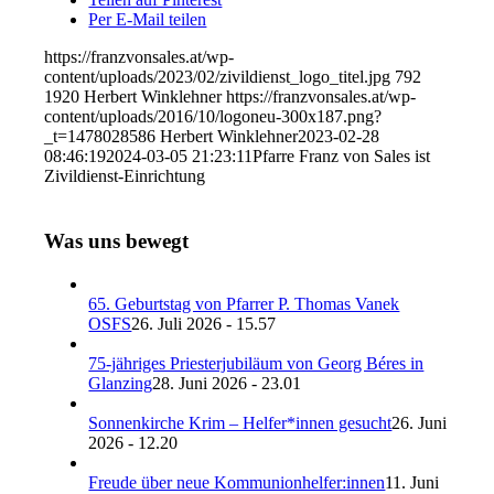
Per E-Mail teilen
https://franzvonsales.at/wp-
content/uploads/2023/02/zivildienst_logo_titel.jpg
792
1920
Herbert Winklehner
https://franzvonsales.at/wp-
content/uploads/2016/10/logoneu-300x187.png?
_t=1478028586
Herbert Winklehner
2023-02-28
08:46:19
2024-03-05 21:23:11
Pfarre Franz von Sales ist
Zivildienst-Einrichtung
Was uns bewegt
65. Geburtstag von Pfarrer P. Thomas Vanek
OSFS
26. Juli 2026 - 15.57
75-jähriges Priesterjubiläum von Georg Béres in
Glanzing
28. Juni 2026 - 23.01
Sonnenkirche Krim – Helfer*innen gesucht
26. Juni
2026 - 12.20
Freude über neue Kommunionhelfer:innen
11. Juni