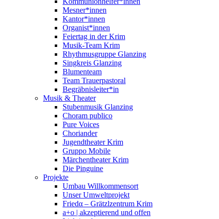
Kommunionhelfer*innen
Mesner*innen
Kantor*innen
Organist*innen
Feiertag in der Krim
Musik-Team Krim
Rhythmusgruppe Glanzing
Singkreis Glanzing
Blumenteam
Team Trauerpastoral
Begräbnisleiter*in
Musik & Theater
Stubenmusik Glanzing
Choram publico
Pure Voices
Choriander
Jugendtheater Krim
Gruppo Mobile
Märchentheater Krim
Die Pinguine
Projekte
Umbau Willkommensort
Unser Umweltprojekt
Friedα – Grätzlzentrum Krim
a+o | akzeptierend und offen