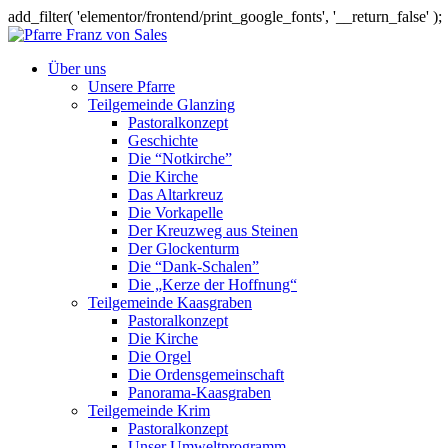
add_filter( 'elementor/frontend/print_google_fonts', '__return_false' );
Über uns
Unsere Pfarre
Teilgemeinde Glanzing
Pastoralkonzept
Geschichte
Die “Notkirche”
Die Kirche
Das Altarkreuz
Die Vorkapelle
Der Kreuzweg aus Steinen
Der Glockenturm
Die “Dank-Schalen”
Die „Kerze der Hoffnung“
Teilgemeinde Kaasgraben
Pastoralkonzept
Die Kirche
Die Orgel
Die Ordensgemeinschaft
Panorama-Kaasgraben
Teilgemeinde Krim
Pastoralkonzept
Unser Umweltprogramm