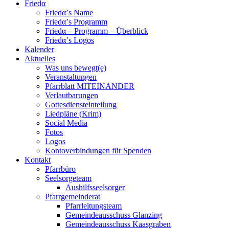
Friedα
Friedα’s Name
Friedα’s Programm
Friedα – Programm – Überblick
Friedα’s Logos
Kalender
Aktuelles
Was uns bewegt(e)
Veranstaltungen
Pfarrblatt MITEINANDER
Verlautbarungen
Gottesdiensteinteilung
Liedpläne (Krim)
Social Media
Fotos
Logos
Kontoverbindungen für Spenden
Kontakt
Pfarrbüro
Seelsorgeteam
Aushilfsseelsorger
Pfarrgemeinderat
Pfarrleitungsteam
Gemeindeausschuss Glanzing
Gemeindeausschuss Kaasgraben