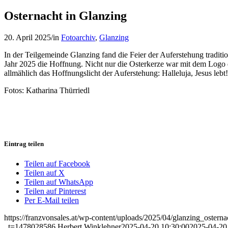
Osternacht in Glanzing
20. April 2025
/
in
Fotoarchiv
,
Glanzing
In der Teilgemeinde Glanzing fand die Feier der Auferstehung tradi
Jahr 2025 die Hoffnung. Nicht nur die Osterkerze war mit dem Logo 
allmählich das Hoffnungslicht der Auferstehung: Halleluja, Jesus le
Fotos: Katharina Thürriedl
Eintrag teilen
Teilen auf Facebook
Teilen auf X
Teilen auf WhatsApp
Teilen auf Pinterest
Per E-Mail teilen
https://franzvonsales.at/wp-content/uploads/2025/04/glanzing_oster
_t=1478028586
Herbert Winklehner
2025-04-20 10:30:00
2025-04-20