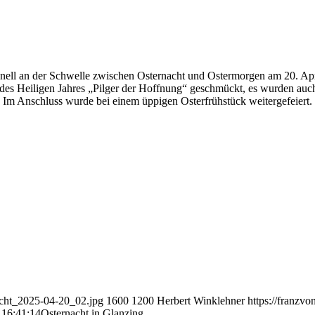
tionell an der Schwelle zwischen Osternacht und Ostermorgen am 20. A
des Heiligen Jahres „Pilger der Hoffnung“ geschmückt, es wurden auc
bt! Im Anschluss wurde bei einem üppigen Osterfrühstück weitergefeier
nacht_2025-04-20_02.jpg
1600
1200
Herbert Winklehner
https://franzv
 16:41:14
Osternacht in Glanzing