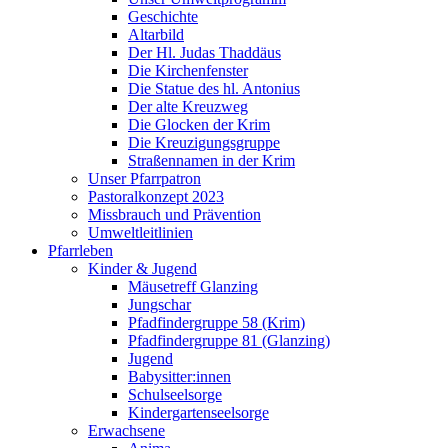
Geschichte
Altarbild
Der Hl. Judas Thaddäus
Die Kirchenfenster
Die Statue des hl. Antonius
Der alte Kreuzweg
Die Glocken der Krim
Die Kreuzigungsgruppe
Straßennamen in der Krim
Unser Pfarrpatron
Pastoralkonzept 2023
Missbrauch und Prävention
Umweltleitlinien
Pfarrleben
Kinder & Jugend
Mäusetreff Glanzing
Jungschar
Pfadfindergruppe 58 (Krim)
Pfadfindergruppe 81 (Glanzing)
Jugend
Babysitter:innen
Schulseelsorge
Kindergartenseelsorge
Erwachsene