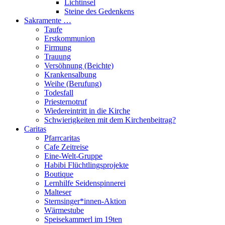
Lichtinsel
Steine des Gedenkens
Sakramente …
Taufe
Erstkommunion
Firmung
Trauung
Versöhnung (Beichte)
Krankensalbung
Weihe (Berufung)
Todesfall
Priesternotruf
Wiedereintritt in die Kirche
Schwierigkeiten mit dem Kirchenbeitrag?
Caritas
Pfarrcaritas
Cafe Zeitreise
Eine-Welt-Gruppe
Habibi Flüchtlingsprojekte
Boutique
Lernhilfe Seidenspinnerei
Malteser
Sternsinger*innen-Aktion
Wärmestube
Speisekammerl im 19ten