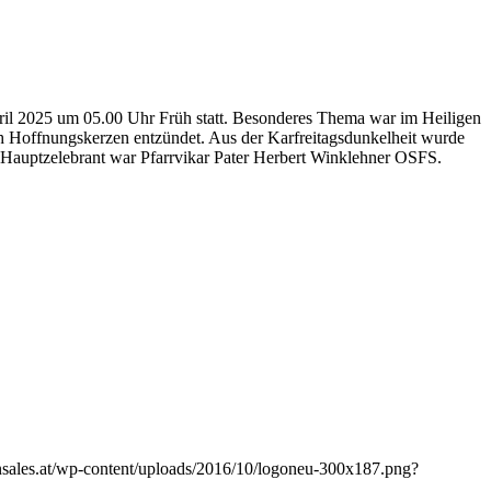
pril 2025 um 05.00 Uhr Früh statt. Besonderes Thema war im Heiligen
h Hoffnungskerzen entzündet. Aus der Karfreitagsdunkelheit wurde
t. Hauptzelebrant war Pfarrvikar Pater Herbert Winklehner OSFS.
onsales.at/wp-content/uploads/2016/10/logoneu-300x187.png?