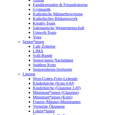
Anima
Familienrunden & Freundeskreise
Gymnastik
Katholische Männerbewegung
Katholisches Bildungswerk
Kreativ-Team
Salesianische Weggemeinschaft
Umwelt-Team
Yoga
Senior*innen
Cafe Zeitreise
LIMA
Solli-Runde
Senior:innen Nachmittag
Spätlese Krim
Seniorenheim-Seelsorge
Liturgie
Wort-Gottes-Feier-Leitende
Kinderkirche (Krim 0-8J)
Kinderkirche (Glanzing 2-8J)
Ministrant*innen (Glanzing)
Ministrant*innen (Krim)
Frauen-/Männer-Ministranten
Vernetzte Ökumene
Lektor*innen