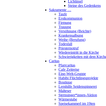
Lichtinsel
Steine des Gedenkens
Sakramente …
Taufe
Erstkommunion
Firmung
Trauung
Versöhnung (Beichte)
Krankensalbung
Weihe (Berufung)
Todesfall
Priesternotruf
Wiedereintritt in die Kirche
Schwierigkeiten mit dem Kirch
Caritas
Pfarrcaritas
Cafe Zeitreise
Eine-Welt-Gruppe
Habibi Flüchtlingsprojekte
Boutique
Lernhilfe Seidenspinnerei
Malteser
Sternsinger*innen-Aktion
Wärmestube
Speisekammerl im 19ten