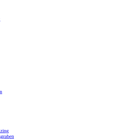
k
n
zing
sgraben