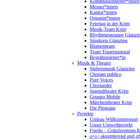
Kommunionhelfer*innen
Mesner*innen
Kantor*innen
Organist*innen
Feiertag in der Krim
Musik-Team Krim
Rhythmusgruppe Glanzi
Singkreis Glanzing
Blumenteam
Team Trauerpastoral
Begräbnisleiter*in
Musik & Theater
Stubenmusik Glanzing
Choram publico
Pure Voices
Choriander
Jugendtheater Krim
Gruppo Mobile
Märchentheater Krim
Die Pinguine
Projekte
Umbau Willkommensort
Unser Umweltprojekt
Friedα – Grätzlzentrum 
a+o | akzeptierend und of