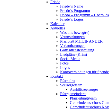
Friedα
Friedα’s Name
Friedα’s Programm
Friedα – Programm – Überblic
Friedα’s Logos
Kalender
Aktuelles
Was uns bewegt(e)
Veranstaltungen
Pfarrblatt MITEINANDER
Verlautbarungen
Gottesdiensteinteilung
Liedpläne (Krim)
Social Media
Fotos
Logos
Kontoverbindungen für Spende
Kontakt
Pfarrbüro
Seelsorgeteam
Aushilfsseelsorger
Pfarrgemeinderat
Pfarrleitungsteam
Gemeindeausschuss Glan
Gemeindeausschuss Kaa