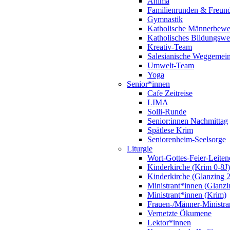
Anima
Familienrunden & Freund
Gymnastik
Katholische Männerbew
Katholisches Bildungswe
Kreativ-Team
Salesianische Weggemein
Umwelt-Team
Yoga
Senior*innen
Cafe Zeitreise
LIMA
Solli-Runde
Senior:innen Nachmittag
Spätlese Krim
Seniorenheim-Seelsorge
Liturgie
Wort-Gottes-Feier-Leiten
Kinderkirche (Krim 0-8J)
Kinderkirche (Glanzing 2
Ministrant*innen (Glanzi
Ministrant*innen (Krim)
Frauen-/Männer-Ministra
Vernetzte Ökumene
Lektor*innen