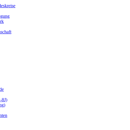
eskreise
egung
rk
schaft
de
-8J)
ng)
nten