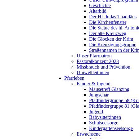
Geschichte
Altarbild
Der Hl. Judas Thaddäus
Die Kirchenfenster
Die Statue des hl. Antoni
Der alte Kreuzweg
Die Glocken der Krim
Die Kreuzigungsgruppe
Straßennamen in der Kri
Unser Pfarrpatron
Pastoralkonzept 2023
Missbrauch und Prävention
Umweltleitlinien
Pfarrleben
Kinder & Jugend
Mäusetreff Glanzing
Jungschar
Pfadfindergruppe 58 (Kr
Pfadfindergruppe 81 (Gl
Jugend
Babysitter:innen
Schulseelsorge
Kindergartenseelsorge
Erwachsene