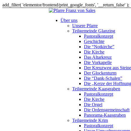
add_filter( 'elementor/frontend/print_google_fonts', '__return_false' );
Über uns
Unsere Pfarre
Teilgemeinde Glanzing
Pastoralkonzept
Geschichte
Die “Notkirche”
Die Kirche
Das Altarkreuz
Die Vorkapelle
Der Kreuzweg aus Stein
Der Glockenturm
Die “Dank-Schalen”
Die „Kerze der Hoffnun
Teilgemeinde Kaasgraben
Pastoralkonzept
Die Kirche
Die Orgel
Die Ordensgemeinschaft
Panorama-Kaasgraben
Teilgemeinde Krim
Pastoralkonzept
Unser Umweltprogramm