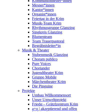
Kommunionhelfer*innen
Mesner*innen
Kantor*innen
Organist*innen
Feiertag in der Krim
Musik-Team Krim
Rhythmusgruppe Glanzing
Singkreis Glanzing
Blumenteam
Team Trauerpastoral
Begräbnisleiter*in
Musik & Theater
Stubenmusik Glanzing
Choram publico
Pure Voices
Choriander
Jugendtheater Krim
Gruppo Mobile
Märchentheater Krim
Die Pinguine
Projekte
Umbau Willkommensort
Unser Umweltprojekt
Friedα – Grätzlzentrum Krim
a+o | akzeptierend und offen