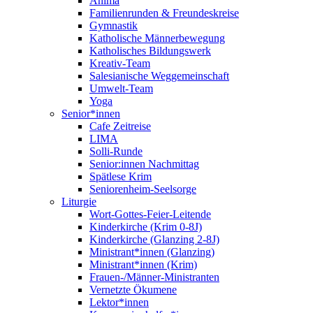
Anima
Familienrunden & Freundeskreise
Gymnastik
Katholische Männerbewegung
Katholisches Bildungswerk
Kreativ-Team
Salesianische Weggemeinschaft
Umwelt-Team
Yoga
Senior*innen
Cafe Zeitreise
LIMA
Solli-Runde
Senior:innen Nachmittag
Spätlese Krim
Seniorenheim-Seelsorge
Liturgie
Wort-Gottes-Feier-Leitende
Kinderkirche (Krim 0-8J)
Kinderkirche (Glanzing 2-8J)
Ministrant*innen (Glanzing)
Ministrant*innen (Krim)
Frauen-/Männer-Ministranten
Vernetzte Ökumene
Lektor*innen