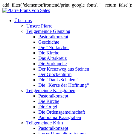
add_filter( 'elementor/frontend/print_google_fonts', '__return_false' );
Über uns
Unsere Pfarre
Teilgemeinde Glanzing
Pastoralkonzept
Geschichte
Die “Notkirche”
Die Kirche
Das Altarkreuz
Die Vorkapelle
Der Kreuzweg aus Steinen
Der Glockenturm
Die “Dank-Schalen”
Die „Kerze der Hoffnung“
Teilgemeinde Kaasgraben
Pastoralkonzept
Die Kirche
Die Orgel
Die Ordensgemeinschaft
Panorama-Kaasgraben
Teilgemeinde Krim
Pastoralkonzept
Unser Umweltprogramm