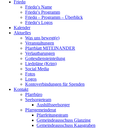
Friedα
Friedα’s Name
Friedα’s Programm
Friedα – Programm – Überblick
Friedα’s Logos
Kalender
Aktuelles
Was uns bewegt(e)
Veranstaltungen
Pfarrblatt MITEINANDER
Verlautbarungen
Gottesdiensteinteilung
Liedpläne (Krim)
Social Media
Fotos
Logos
Kontoverbindungen für Spenden
Kontakt
Pfarrbüro
Seelsorgeteam
Aushilfsseelsorger
Pfarrgemeinderat
Pfarrleitungsteam
Gemeindeausschuss Glanzing
Gemeindeausschuss Kaasgraben