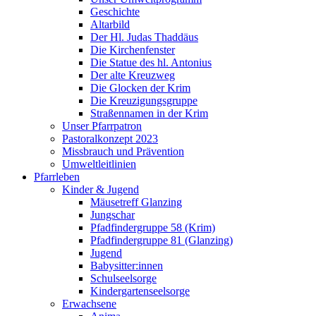
Geschichte
Altarbild
Der Hl. Judas Thaddäus
Die Kirchenfenster
Die Statue des hl. Antonius
Der alte Kreuzweg
Die Glocken der Krim
Die Kreuzigungsgruppe
Straßennamen in der Krim
Unser Pfarrpatron
Pastoralkonzept 2023
Missbrauch und Prävention
Umweltleitlinien
Pfarrleben
Kinder & Jugend
Mäusetreff Glanzing
Jungschar
Pfadfindergruppe 58 (Krim)
Pfadfindergruppe 81 (Glanzing)
Jugend
Babysitter:innen
Schulseelsorge
Kindergartenseelsorge
Erwachsene