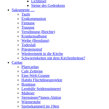
Lichtinsel
Steine des Gedenkens
Sakramente …
Taufe
Erstkommunion
Firmung
Trauung
Versöhnung (Beichte)
Krankensalbung
Weihe (Berufung)
Todesfall
Priesternotruf
Wiedereintritt in die Kirche
Schwierigkeiten mit dem Kirchenbeitrag?
Caritas
Pfarrcaritas
Cafe Zeitreise
Eine-Welt-Gruppe
Habibi Flüchtlingsprojekte
Boutique
Lernhilfe Seidenspinnerei
Malteser
Sternsinger*innen-Aktion
Wärmestube
Speisekammerl im 19ten