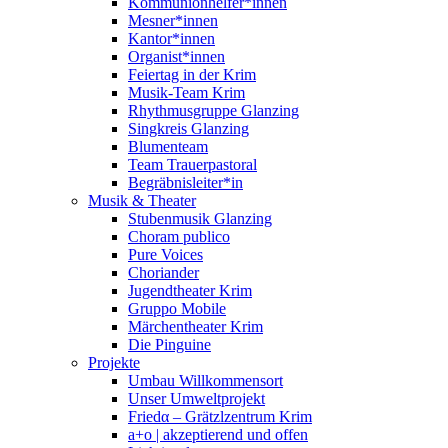
Kommunionhelfer*innen
Mesner*innen
Kantor*innen
Organist*innen
Feiertag in der Krim
Musik-Team Krim
Rhythmusgruppe Glanzing
Singkreis Glanzing
Blumenteam
Team Trauerpastoral
Begräbnisleiter*in
Musik & Theater
Stubenmusik Glanzing
Choram publico
Pure Voices
Choriander
Jugendtheater Krim
Gruppo Mobile
Märchentheater Krim
Die Pinguine
Projekte
Umbau Willkommensort
Unser Umweltprojekt
Friedα – Grätzlzentrum Krim
a+o | akzeptierend und offen