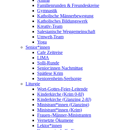
Anima
Familienrunden & Freundeskreise
Gymnastik
Katholische Männerbewegung
Katholisches Bildungswerk
Kreativ-Team
Salesianische Weggemeinschaft
Umwelt-Team
Yoga
Senior*innen
Cafe Zeitreise
LIMA
Solli-Runde
Senior:innen Nachmittag
Spätlese Krim
Seniorenheim-Seelsorge
Liturgie
Wort-Gottes-Feier-Leitende
Kinderkirche (Krim 0-8J)
Kinderkirche (Glanzing 2-8J)
Ministrant*innen (Glanzing)
Ministrant*innen (Krim)
Frauen-/Männer-Ministranten
Vernetzte Ökumene
Lektor*innen