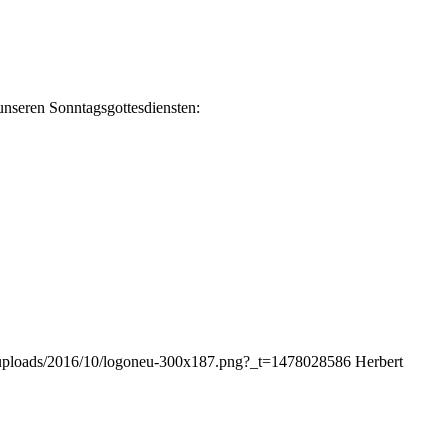
unseren Sonntagsgottesdiensten:
nt/uploads/2016/10/logoneu-300x187.png?_t=1478028586
Herbert