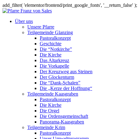
add_filter( 'elementor/frontend/print_google_fonts', '__return_false' );
Über uns
Unsere Pfarre
Teilgemeinde Glanzing
Pastoralkonzept
Geschichte
Die “Notkirche”
Die Kirche
Das Altarkreuz
Die Vorkapelle
Der Kreuzweg aus Steinen
Der Glockenturm
Die “Dank-Schalen”
Die „Kerze der Hoffnung“
Teilgemeinde Kaasgraben
Pastoralkonzept
Die Kirche
Die Orgel
Die Ordensgemeinschaft
Panorama-Kaasgraben
Teilgemeinde Krim
Pastoralkonzept
Unser Umweltprogramm