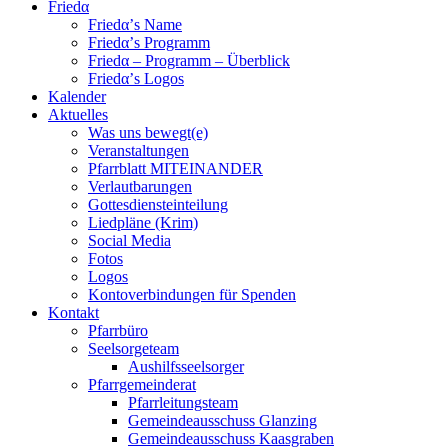
Friedα
Friedα’s Name
Friedα’s Programm
Friedα – Programm – Überblick
Friedα’s Logos
Kalender
Aktuelles
Was uns bewegt(e)
Veranstaltungen
Pfarrblatt MITEINANDER
Verlautbarungen
Gottesdiensteinteilung
Liedpläne (Krim)
Social Media
Fotos
Logos
Kontoverbindungen für Spenden
Kontakt
Pfarrbüro
Seelsorgeteam
Aushilfsseelsorger
Pfarrgemeinderat
Pfarrleitungsteam
Gemeindeausschuss Glanzing
Gemeindeausschuss Kaasgraben