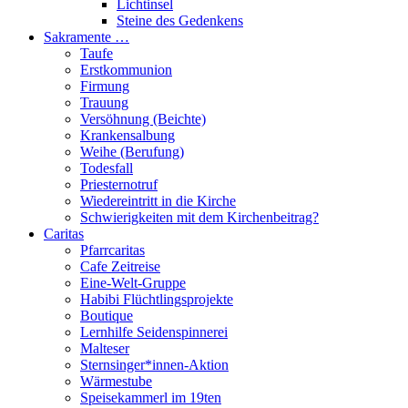
Lichtinsel
Steine des Gedenkens
Sakramente …
Taufe
Erstkommunion
Firmung
Trauung
Versöhnung (Beichte)
Krankensalbung
Weihe (Berufung)
Todesfall
Priesternotruf
Wiedereintritt in die Kirche
Schwierigkeiten mit dem Kirchenbeitrag?
Caritas
Pfarrcaritas
Cafe Zeitreise
Eine-Welt-Gruppe
Habibi Flüchtlingsprojekte
Boutique
Lernhilfe Seidenspinnerei
Malteser
Sternsinger*innen-Aktion
Wärmestube
Speisekammerl im 19ten