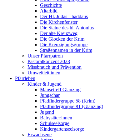
Geschichte
Altarbild
Der Hl. Judas Thaddäus
Die Kirchenfenster
Die Statue des hl. Antonius
Der alte Kreuzweg
Die Glocken der Krim
Die Kreuzigungsgruppe
Straßennamen in der Krim
Unser Pfarrpatron
Pastoralkonzept 2023
Missbrauch und Prävention
Umweltleitlinien
Pfarrleben
Kinder & Jugend
Mäusetreff Glanzing
Jungschar
Pfadfindergruppe 58 (Krim)
Pfadfindergruppe 81 (Glanzing)
Jugend
Babysitter:innen
Schulseelsorge
Kindergartenseelsorge
Erwachsene