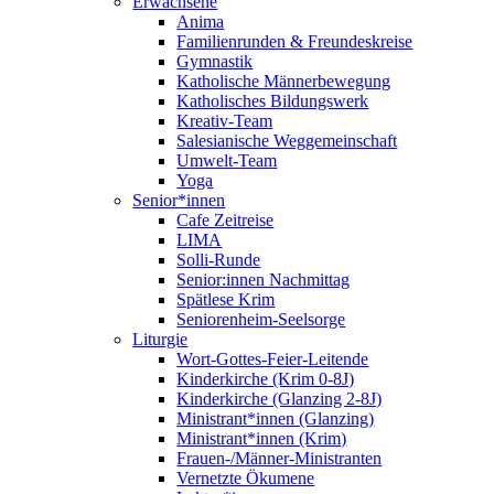
Erwachsene
Anima
Familienrunden & Freundeskreise
Gymnastik
Katholische Männerbewegung
Katholisches Bildungswerk
Kreativ-Team
Salesianische Weggemeinschaft
Umwelt-Team
Yoga
Senior*innen
Cafe Zeitreise
LIMA
Solli-Runde
Senior:innen Nachmittag
Spätlese Krim
Seniorenheim-Seelsorge
Liturgie
Wort-Gottes-Feier-Leitende
Kinderkirche (Krim 0-8J)
Kinderkirche (Glanzing 2-8J)
Ministrant*innen (Glanzing)
Ministrant*innen (Krim)
Frauen-/Männer-Ministranten
Vernetzte Ökumene