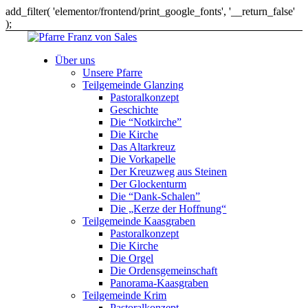
add_filter( 'elementor/frontend/print_google_fonts', '__return_false'
);
Über uns
Unsere Pfarre
Teilgemeinde Glanzing
Pastoralkonzept
Geschichte
Die “Notkirche”
Die Kirche
Das Altarkreuz
Die Vorkapelle
Der Kreuzweg aus Steinen
Der Glockenturm
Die “Dank-Schalen”
Die „Kerze der Hoffnung“
Teilgemeinde Kaasgraben
Pastoralkonzept
Die Kirche
Die Orgel
Die Ordensgemeinschaft
Panorama-Kaasgraben
Teilgemeinde Krim
Pastoralkonzept