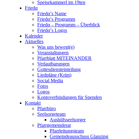
Speisekammerl im 19ten
Friedα
Friedα’s Name
Friedα’s Programm
Friedα – Programm – Überblick
Friedα’s Logos
Kalender
Aktuelles
Was uns bewegt(e)
Veranstaltungen
Pfarrblatt MITEINANDER
Verlautbarungen
Gottesdiensteinteilung
Liedpläne (Krim)
Social Media
Fotos
Logos
Kontoverbindungen für Spenden
Kontakt
Pfarrbüro
Seelsorgeteam
Aushilfsseelsorger
Pfarrgemeinderat
Pfarrleitungsteam
Gemeindeausschuss Glanzing