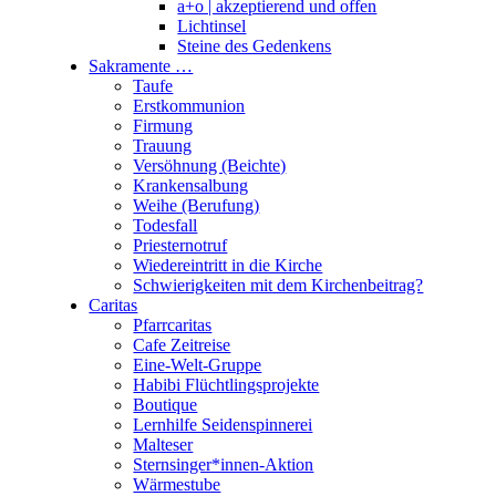
a+o | akzeptierend und offen
Lichtinsel
Steine des Gedenkens
Sakramente …
Taufe
Erstkommunion
Firmung
Trauung
Versöhnung (Beichte)
Krankensalbung
Weihe (Berufung)
Todesfall
Priesternotruf
Wiedereintritt in die Kirche
Schwierigkeiten mit dem Kirchenbeitrag?
Caritas
Pfarrcaritas
Cafe Zeitreise
Eine-Welt-Gruppe
Habibi Flüchtlingsprojekte
Boutique
Lernhilfe Seidenspinnerei
Malteser
Sternsinger*innen-Aktion
Wärmestube