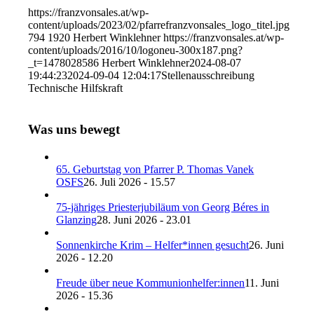
https://franzvonsales.at/wp-
content/uploads/2023/02/pfarrefranzvonsales_logo_titel.jpg
794
1920
Herbert Winklehner
https://franzvonsales.at/wp-
content/uploads/2016/10/logoneu-300x187.png?
_t=1478028586
Herbert Winklehner
2024-08-07
19:44:23
2024-09-04 12:04:17
Stellenausschreibung
Technische Hilfskraft
Was uns bewegt
65. Geburtstag von Pfarrer P. Thomas Vanek
OSFS
26. Juli 2026 - 15.57
75-jähriges Priesterjubiläum von Georg Béres in
Glanzing
28. Juni 2026 - 23.01
Sonnenkirche Krim – Helfer*innen gesucht
26. Juni
2026 - 12.20
Freude über neue Kommunionhelfer:innen
11. Juni
2026 - 15.36