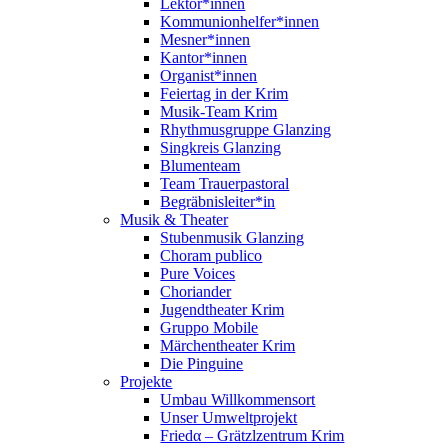
Lektor*innen
Kommunionhelfer*innen
Mesner*innen
Kantor*innen
Organist*innen
Feiertag in der Krim
Musik-Team Krim
Rhythmusgruppe Glanzing
Singkreis Glanzing
Blumenteam
Team Trauerpastoral
Begräbnisleiter*in
Musik & Theater
Stubenmusik Glanzing
Choram publico
Pure Voices
Choriander
Jugendtheater Krim
Gruppo Mobile
Märchentheater Krim
Die Pinguine
Projekte
Umbau Willkommensort
Unser Umweltprojekt
Friedα – Grätzlzentrum Krim