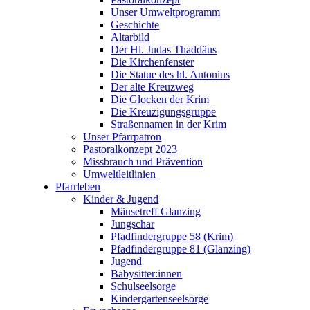
Unser Umweltprogramm
Geschichte
Altarbild
Der Hl. Judas Thaddäus
Die Kirchenfenster
Die Statue des hl. Antonius
Der alte Kreuzweg
Die Glocken der Krim
Die Kreuzigungsgruppe
Straßennamen in der Krim
Unser Pfarrpatron
Pastoralkonzept 2023
Missbrauch und Prävention
Umweltleitlinien
Pfarrleben
Kinder & Jugend
Mäusetreff Glanzing
Jungschar
Pfadfindergruppe 58 (Krim)
Pfadfindergruppe 81 (Glanzing)
Jugend
Babysitter:innen
Schulseelsorge
Kindergartenseelsorge