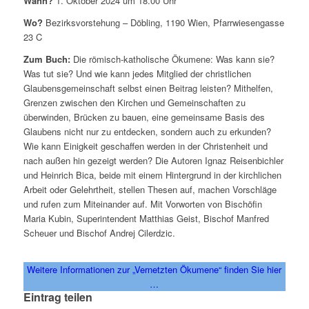
Wann?
1. Oktober 2024 um 18.00 Uhr
Wo?
Bezirksvorstehung – Döbling, 1190 Wien, Pfarrwiesengasse
23 C
Zum Buch:
Die römisch-katholische Ökumene: Was kann sie?
Was tut sie? Und wie kann jedes Mitglied der christlichen
Glaubensgemeinschaft selbst einen Beitrag leisten? Mithelfen,
Grenzen zwischen den Kirchen und Gemeinschaften zu
überwinden, Brücken zu bauen, eine gemeinsame Basis des
Glaubens nicht nur zu entdecken, sondern auch zu erkunden?
Wie kann Einigkeit geschaffen werden in der Christenheit und
nach außen hin gezeigt werden? Die Autoren Ignaz Reisenbichler
und Heinrich Bica, beide mit einem Hintergrund in der kirchlichen
Arbeit oder Gelehrtheit, stellen Thesen auf, machen Vorschläge
und rufen zum Miteinander auf. Mit Vorworten von Bischöfin
Maria Kubin, Superintendent Matthias Geist, Bischof Manfred
Scheuer und Bischof Andrej Cilerdzic.
Weitere Informationen zur „Vernetzten Ökumene“ finden Sie hier
…
Eintrag teilen