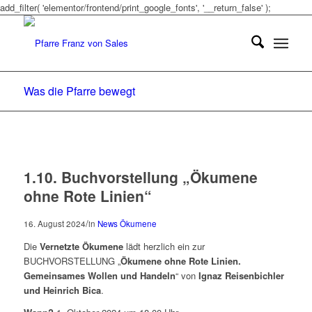
add_filter( 'elementor/frontend/print_google_fonts', '__return_false' );
Was die Pfarre bewegt
1.10. Buchvorstellung „Ökumene
ohne Rote Linien“
/
16. August 2024
in
News
Ökumene
Die
Vernetzte Ökumene
lädt herzlich ein zur
BUCHVORSTELLUNG „
Ökumene ohne Rote Linien.
Gemeinsames Wollen und Handeln
“ von
Ignaz Reisenbichler
und Heinrich Bica
.