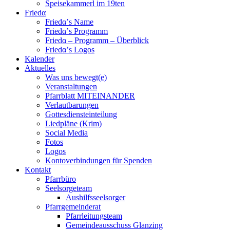
Speisekammerl im 19ten
Friedα
Friedα’s Name
Friedα’s Programm
Friedα – Programm – Überblick
Friedα’s Logos
Kalender
Aktuelles
Was uns bewegt(e)
Veranstaltungen
Pfarrblatt MITEINANDER
Verlautbarungen
Gottesdiensteinteilung
Liedpläne (Krim)
Social Media
Fotos
Logos
Kontoverbindungen für Spenden
Kontakt
Pfarrbüro
Seelsorgeteam
Aushilfsseelsorger
Pfarrgemeinderat
Pfarrleitungsteam
Gemeindeausschuss Glanzing