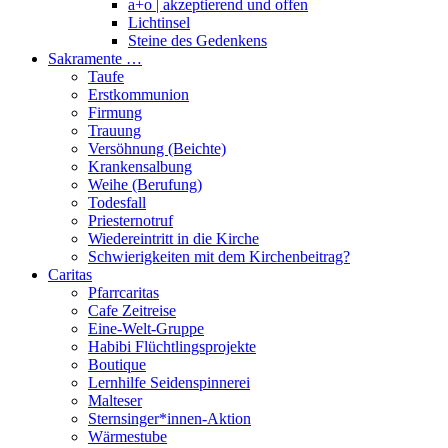
a+o | akzeptierend und offen
Lichtinsel
Steine des Gedenkens
Sakramente …
Taufe
Erstkommunion
Firmung
Trauung
Versöhnung (Beichte)
Krankensalbung
Weihe (Berufung)
Todesfall
Priesternotruf
Wiedereintritt in die Kirche
Schwierigkeiten mit dem Kirchenbeitrag?
Caritas
Pfarrcaritas
Cafe Zeitreise
Eine-Welt-Gruppe
Habibi Flüchtlingsprojekte
Boutique
Lernhilfe Seidenspinnerei
Malteser
Sternsinger*innen-Aktion
Wärmestube