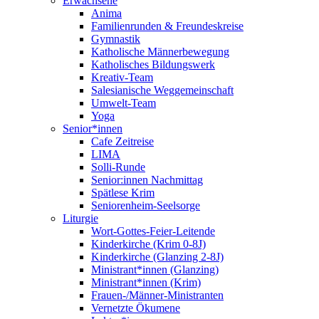
Erwachsene
Anima
Familienrunden & Freundeskreise
Gymnastik
Katholische Männerbewegung
Katholisches Bildungswerk
Kreativ-Team
Salesianische Weggemeinschaft
Umwelt-Team
Yoga
Senior*innen
Cafe Zeitreise
LIMA
Solli-Runde
Senior:innen Nachmittag
Spätlese Krim
Seniorenheim-Seelsorge
Liturgie
Wort-Gottes-Feier-Leitende
Kinderkirche (Krim 0-8J)
Kinderkirche (Glanzing 2-8J)
Ministrant*innen (Glanzing)
Ministrant*innen (Krim)
Frauen-/Männer-Ministranten
Vernetzte Ökumene