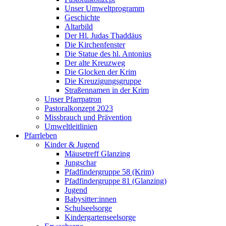
Unser Umweltprogramm
Geschichte
Altarbild
Der Hl. Judas Thaddäus
Die Kirchenfenster
Die Statue des hl. Antonius
Der alte Kreuzweg
Die Glocken der Krim
Die Kreuzigungsgruppe
Straßennamen in der Krim
Unser Pfarrpatron
Pastoralkonzept 2023
Missbrauch und Prävention
Umweltleitlinien
Pfarrleben
Kinder & Jugend
Mäusetreff Glanzing
Jungschar
Pfadfindergruppe 58 (Krim)
Pfadfindergruppe 81 (Glanzing)
Jugend
Babysitter:innen
Schulseelsorge
Kindergartenseelsorge