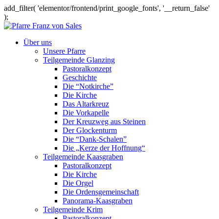
add_filter( 'elementor/frontend/print_google_fonts', '__return_false'
);
Über uns
Unsere Pfarre
Teilgemeinde Glanzing
Pastoralkonzept
Geschichte
Die “Notkirche”
Die Kirche
Das Altarkreuz
Die Vorkapelle
Der Kreuzweg aus Steinen
Der Glockenturm
Die “Dank-Schalen”
Die „Kerze der Hoffnung“
Teilgemeinde Kaasgraben
Pastoralkonzept
Die Kirche
Die Orgel
Die Ordensgemeinschaft
Panorama-Kaasgraben
Teilgemeinde Krim
Pastoralkonzept