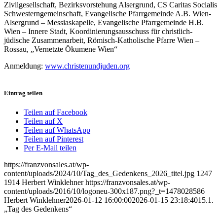
Zivilgesellschaft, Bezirksvorstehung Alsergrund, CS Caritas Socialis
Schwesterngemeinschaft, Evangelische Pfarrgemeinde A.B. Wien-
Alsergrund – Messiaskapelle, Evangelische Pfarrgemeinde H.B.
Wien – Innere Stadt, Koordinierungsausschuss für christlich-
jüdische Zusammenarbeit, Römisch-Katholische Pfarre Wien –
Rossau, „Vernetzte Ökumene Wien“
Anmeldung:
www.christenundjuden.org
Eintrag teilen
Teilen auf Facebook
Teilen auf X
Teilen auf WhatsApp
Teilen auf Pinterest
Per E-Mail teilen
https://franzvonsales.at/wp-
content/uploads/2024/10/Tag_des_Gedenkens_2026_titel.jpg
1247
1914
Herbert Winklehner
https://franzvonsales.at/wp-
content/uploads/2016/10/logoneu-300x187.png?_t=1478028586
Herbert Winklehner
2026-01-12 16:00:00
2026-01-15 23:18:40
15.1.
„Tag des Gedenkens“