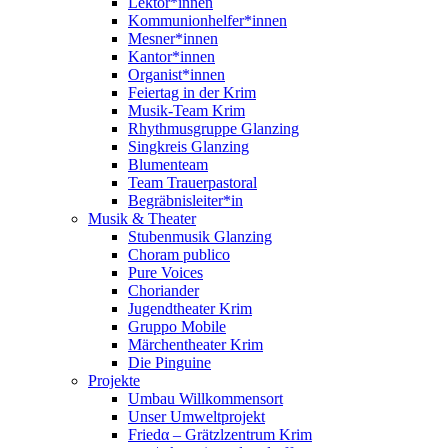
Lektor*innen
Kommunionhelfer*innen
Mesner*innen
Kantor*innen
Organist*innen
Feiertag in der Krim
Musik-Team Krim
Rhythmusgruppe Glanzing
Singkreis Glanzing
Blumenteam
Team Trauerpastoral
Begräbnisleiter*in
Musik & Theater
Stubenmusik Glanzing
Choram publico
Pure Voices
Choriander
Jugendtheater Krim
Gruppo Mobile
Märchentheater Krim
Die Pinguine
Projekte
Umbau Willkommensort
Unser Umweltprojekt
Friedα – Grätzlzentrum Krim