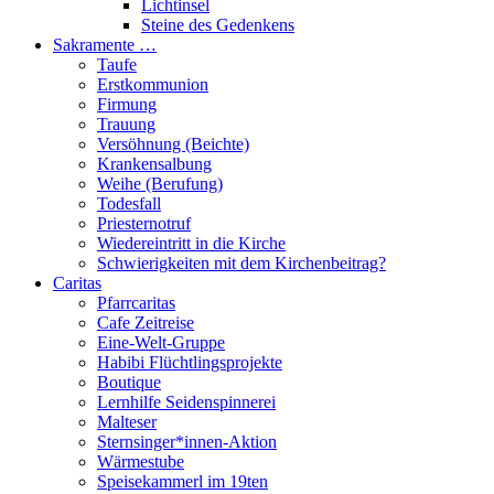
Lichtinsel
Steine des Gedenkens
Sakramente …
Taufe
Erstkommunion
Firmung
Trauung
Versöhnung (Beichte)
Krankensalbung
Weihe (Berufung)
Todesfall
Priesternotruf
Wiedereintritt in die Kirche
Schwierigkeiten mit dem Kirchenbeitrag?
Caritas
Pfarrcaritas
Cafe Zeitreise
Eine-Welt-Gruppe
Habibi Flüchtlingsprojekte
Boutique
Lernhilfe Seidenspinnerei
Malteser
Sternsinger*innen-Aktion
Wärmestube
Speisekammerl im 19ten