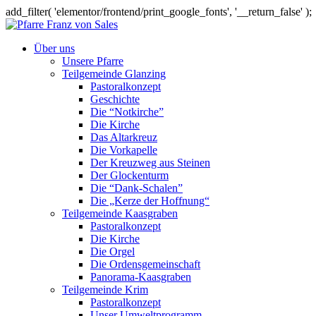
add_filter( 'elementor/frontend/print_google_fonts', '__return_false' );
Über uns
Unsere Pfarre
Teilgemeinde Glanzing
Pastoralkonzept
Geschichte
Die “Notkirche”
Die Kirche
Das Altarkreuz
Die Vorkapelle
Der Kreuzweg aus Steinen
Der Glockenturm
Die “Dank-Schalen”
Die „Kerze der Hoffnung“
Teilgemeinde Kaasgraben
Pastoralkonzept
Die Kirche
Die Orgel
Die Ordensgemeinschaft
Panorama-Kaasgraben
Teilgemeinde Krim
Pastoralkonzept
Unser Umweltprogramm