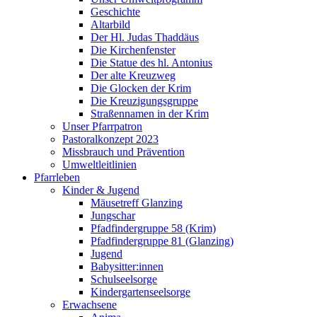
Geschichte
Altarbild
Der Hl. Judas Thaddäus
Die Kirchenfenster
Die Statue des hl. Antonius
Der alte Kreuzweg
Die Glocken der Krim
Die Kreuzigungsgruppe
Straßennamen in der Krim
Unser Pfarrpatron
Pastoralkonzept 2023
Missbrauch und Prävention
Umweltleitlinien
Pfarrleben
Kinder & Jugend
Mäusetreff Glanzing
Jungschar
Pfadfindergruppe 58 (Krim)
Pfadfindergruppe 81 (Glanzing)
Jugend
Babysitter:innen
Schulseelsorge
Kindergartenseelsorge
Erwachsene