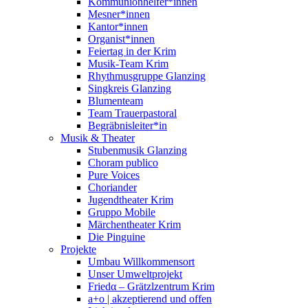
Kommunionhelfer*innen
Mesner*innen
Kantor*innen
Organist*innen
Feiertag in der Krim
Musik-Team Krim
Rhythmusgruppe Glanzing
Singkreis Glanzing
Blumenteam
Team Trauerpastoral
Begräbnisleiter*in
Musik & Theater
Stubenmusik Glanzing
Choram publico
Pure Voices
Choriander
Jugendtheater Krim
Gruppo Mobile
Märchentheater Krim
Die Pinguine
Projekte
Umbau Willkommensort
Unser Umweltprojekt
Friedα – Grätzlzentrum Krim
a+o | akzeptierend und offen