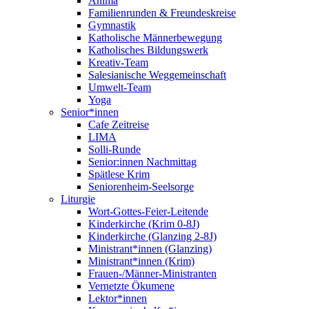
Anima
Familienrunden & Freundeskreise
Gymnastik
Katholische Männerbewegung
Katholisches Bildungswerk
Kreativ-Team
Salesianische Weggemeinschaft
Umwelt-Team
Yoga
Senior*innen
Cafe Zeitreise
LIMA
Solli-Runde
Senior:innen Nachmittag
Spätlese Krim
Seniorenheim-Seelsorge
Liturgie
Wort-Gottes-Feier-Leitende
Kinderkirche (Krim 0-8J)
Kinderkirche (Glanzing 2-8J)
Ministrant*innen (Glanzing)
Ministrant*innen (Krim)
Frauen-/Männer-Ministranten
Vernetzte Ökumene
Lektor*innen