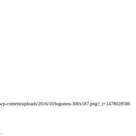
at/wp-content/uploads/2016/10/logoneu-300x187.png?_t=1478028586
 …