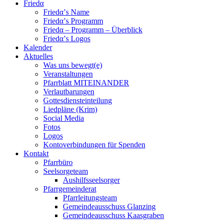
Friedα
Friedα’s Name
Friedα’s Programm
Friedα – Programm – Überblick
Friedα’s Logos
Kalender
Aktuelles
Was uns bewegt(e)
Veranstaltungen
Pfarrblatt MITEINANDER
Verlautbarungen
Gottesdiensteinteilung
Liedpläne (Krim)
Social Media
Fotos
Logos
Kontoverbindungen für Spenden
Kontakt
Pfarrbüro
Seelsorgeteam
Aushilfsseelsorger
Pfarrgemeinderat
Pfarrleitungsteam
Gemeindeausschuss Glanzing
Gemeindeausschuss Kaasgraben