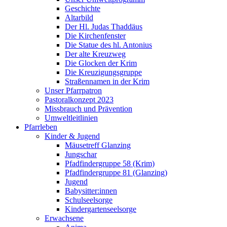
Geschichte
Altarbild
Der Hl. Judas Thaddäus
Die Kirchenfenster
Die Statue des hl. Antonius
Der alte Kreuzweg
Die Glocken der Krim
Die Kreuzigungsgruppe
Straßennamen in der Krim
Unser Pfarrpatron
Pastoralkonzept 2023
Missbrauch und Prävention
Umweltleitlinien
Pfarrleben
Kinder & Jugend
Mäusetreff Glanzing
Jungschar
Pfadfindergruppe 58 (Krim)
Pfadfindergruppe 81 (Glanzing)
Jugend
Babysitter:innen
Schulseelsorge
Kindergartenseelsorge
Erwachsene