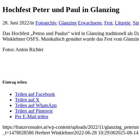
Hochfest Peter und Paul in Glanzing
28. Juni 2022
/
in
Fotoarchiv
,
Glanzing
Erwachsene
,
Fest
,
Liturgie
,
Sin
Das Hochfest „Petrus und Paulus“ wird in Glanzing traditionell als D
Winklehner OSFS. Musikalisch gestaltet wurde das Fest vom Glanzin
Fotos: Anton Richter
Eintrag teilen
Teilen auf Facebook
Teilen auf X
Teilen auf WhatsApp
Teilen auf Pinterest
Per E-Mail teilen
https://franzvonsales.at/wp-content/uploads/2022/11/glanzing_peter
_t=1478028586
Herbert Winklehner
2022-06-28 10:29:00
2025-08-14