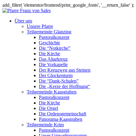
add_filter( 'elementor/frontend/print_google_fonts', '__return_false' );
Über uns
Unsere Pfarre
Teilgemeinde Glanzing
Pastoralkonzept
Geschichte
Die “Notkirche”
Die Kirche
Das Altarkreuz
Die Vorkapelle
Der Kreuzweg aus Steinen
Der Glockenturm
Die “Dank-Schalen”
Die „Kerze der Hoffnung“
Teilgemeinde Kaasgraben
Pastoralkonzept
Die Kirche
Die Orgel
Die Ordensgemeinschaft
Panorama-Kaasgraben
Teilgemeinde Krim
Pastoralkonzept
Unser Umweltprogramm