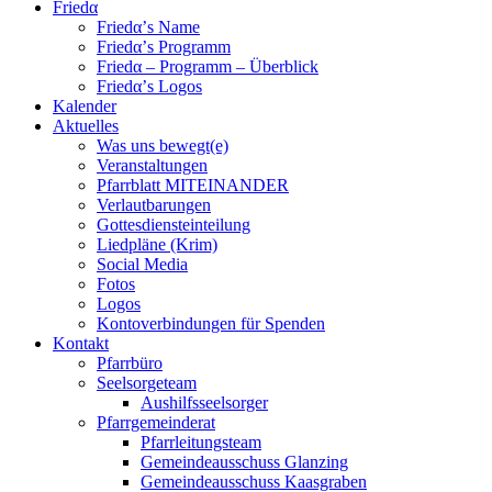
Friedα
Friedα’s Name
Friedα’s Programm
Friedα – Programm – Überblick
Friedα’s Logos
Kalender
Aktuelles
Was uns bewegt(e)
Veranstaltungen
Pfarrblatt MITEINANDER
Verlautbarungen
Gottesdiensteinteilung
Liedpläne (Krim)
Social Media
Fotos
Logos
Kontoverbindungen für Spenden
Kontakt
Pfarrbüro
Seelsorgeteam
Aushilfsseelsorger
Pfarrgemeinderat
Pfarrleitungsteam
Gemeindeausschuss Glanzing
Gemeindeausschuss Kaasgraben