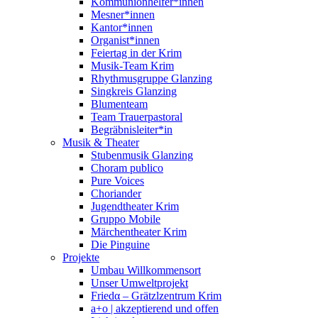
Kommunionhelfer*innen
Mesner*innen
Kantor*innen
Organist*innen
Feiertag in der Krim
Musik-Team Krim
Rhythmusgruppe Glanzing
Singkreis Glanzing
Blumenteam
Team Trauerpastoral
Begräbnisleiter*in
Musik & Theater
Stubenmusik Glanzing
Choram publico
Pure Voices
Choriander
Jugendtheater Krim
Gruppo Mobile
Märchentheater Krim
Die Pinguine
Projekte
Umbau Willkommensort
Unser Umweltprojekt
Friedα – Grätzlzentrum Krim
a+o | akzeptierend und offen