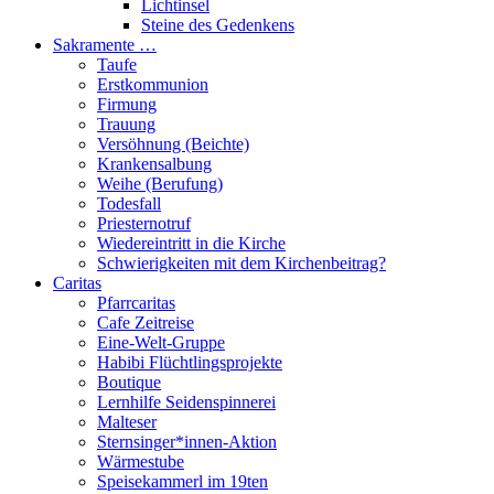
Lichtinsel
Steine des Gedenkens
Sakramente …
Taufe
Erstkommunion
Firmung
Trauung
Versöhnung (Beichte)
Krankensalbung
Weihe (Berufung)
Todesfall
Priesternotruf
Wiedereintritt in die Kirche
Schwierigkeiten mit dem Kirchenbeitrag?
Caritas
Pfarrcaritas
Cafe Zeitreise
Eine-Welt-Gruppe
Habibi Flüchtlingsprojekte
Boutique
Lernhilfe Seidenspinnerei
Malteser
Sternsinger*innen-Aktion
Wärmestube
Speisekammerl im 19ten