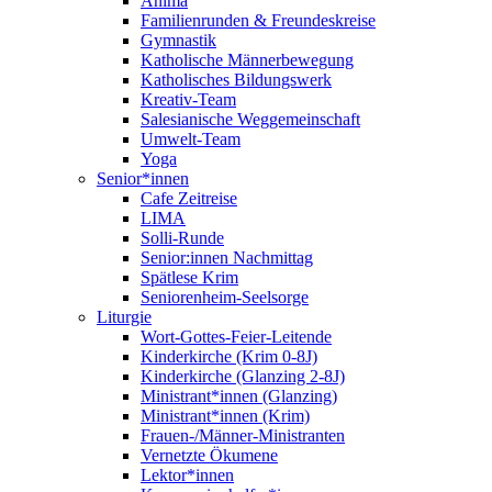
Anima
Familienrunden & Freundeskreise
Gymnastik
Katholische Männerbewegung
Katholisches Bildungswerk
Kreativ-Team
Salesianische Weggemeinschaft
Umwelt-Team
Yoga
Senior*innen
Cafe Zeitreise
LIMA
Solli-Runde
Senior:innen Nachmittag
Spätlese Krim
Seniorenheim-Seelsorge
Liturgie
Wort-Gottes-Feier-Leitende
Kinderkirche (Krim 0-8J)
Kinderkirche (Glanzing 2-8J)
Ministrant*innen (Glanzing)
Ministrant*innen (Krim)
Frauen-/Männer-Ministranten
Vernetzte Ökumene
Lektor*innen