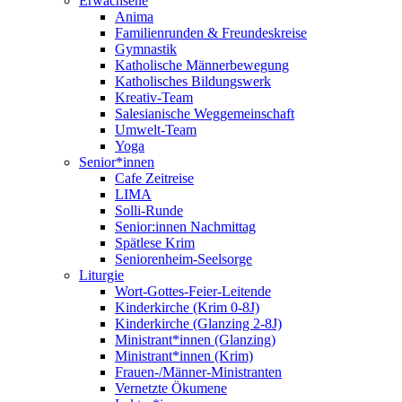
Erwachsene
Anima
Familienrunden & Freundeskreise
Gymnastik
Katholische Männerbewegung
Katholisches Bildungswerk
Kreativ-Team
Salesianische Weggemeinschaft
Umwelt-Team
Yoga
Senior*innen
Cafe Zeitreise
LIMA
Solli-Runde
Senior:innen Nachmittag
Spätlese Krim
Seniorenheim-Seelsorge
Liturgie
Wort-Gottes-Feier-Leitende
Kinderkirche (Krim 0-8J)
Kinderkirche (Glanzing 2-8J)
Ministrant*innen (Glanzing)
Ministrant*innen (Krim)
Frauen-/Männer-Ministranten
Vernetzte Ökumene