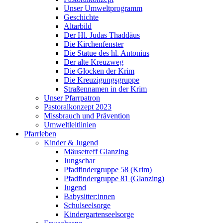
Unser Umweltprogramm
Geschichte
Altarbild
Der Hl. Judas Thaddäus
Die Kirchenfenster
Die Statue des hl. Antonius
Der alte Kreuzweg
Die Glocken der Krim
Die Kreuzigungsgruppe
Straßennamen in der Krim
Unser Pfarrpatron
Pastoralkonzept 2023
Missbrauch und Prävention
Umweltleitlinien
Pfarrleben
Kinder & Jugend
Mäusetreff Glanzing
Jungschar
Pfadfindergruppe 58 (Krim)
Pfadfindergruppe 81 (Glanzing)
Jugend
Babysitter:innen
Schulseelsorge
Kindergartenseelsorge