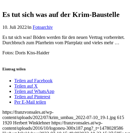
Es tut sich was auf der Krim-Baustelle
10. Juli 2022
/
in
Fotoarchiv
Es tut sich was! Böden werden für den neuen Vertrag vorbereitet.
Durchbruch zum Pfarrheim vom Pfarrplatz und vieles mehr …
Fotos: Doris Kiss-Haider
Eintrag teilen
Teilen auf Facebook
Teilen auf X
Teilen auf WhatsApp
Teilen auf Pinterest
Per E-Mail teilen
https://franzvonsales.at/wp-
content/uploads/2022/07/krim_umbau_2022-07-10_19-1.jpg
615
1920
Herbert Winklehner
https://franzvonsales.at/wp-
content/uploads/2016/10/logoneu-300x187.png?_t=1478028586