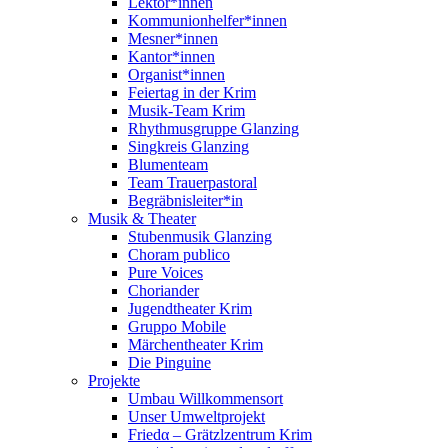
Lektor*innen
Kommunionhelfer*innen
Mesner*innen
Kantor*innen
Organist*innen
Feiertag in der Krim
Musik-Team Krim
Rhythmusgruppe Glanzing
Singkreis Glanzing
Blumenteam
Team Trauerpastoral
Begräbnisleiter*in
Musik & Theater
Stubenmusik Glanzing
Choram publico
Pure Voices
Choriander
Jugendtheater Krim
Gruppo Mobile
Märchentheater Krim
Die Pinguine
Projekte
Umbau Willkommensort
Unser Umweltprojekt
Friedα – Grätzlzentrum Krim