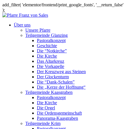
add_filter( 'elementor/frontend/print_google_fonts', '__return_false'
);
Über uns
Unsere Pfarre
Teilgemeinde Glanzing
Pastoralkonzept
Geschichte
Die “Notkirche”
Die Kirche
Das Altarkreuz
Die Vorkapelle
Der Kreuzweg aus Steinen
Der Glockenturm
Die “Dank-Schalen”
Die „Kerze der Hoffnung“
Teilgemeinde Kaasgraben
Pastoralkonzept
Die Kirche
Die Orgel
Die Ordensgemeinschaft
Panorama-Kaasgraben
Teilgemeinde Krim
Pastoralkonzept