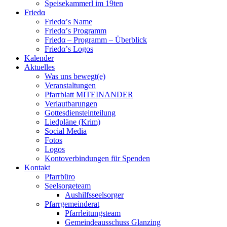
Speisekammerl im 19ten
Friedα
Friedα’s Name
Friedα’s Programm
Friedα – Programm – Überblick
Friedα’s Logos
Kalender
Aktuelles
Was uns bewegt(e)
Veranstaltungen
Pfarrblatt MITEINANDER
Verlautbarungen
Gottesdiensteinteilung
Liedpläne (Krim)
Social Media
Fotos
Logos
Kontoverbindungen für Spenden
Kontakt
Pfarrbüro
Seelsorgeteam
Aushilfsseelsorger
Pfarrgemeinderat
Pfarrleitungsteam
Gemeindeausschuss Glanzing