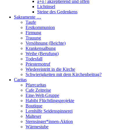
a+o | akzeptierend und offen
Lichtinsel
Steine des Gedenkens
Sakramente …
Taufe
Erstkommunion
Firmung
Trauung
Versöhnung (Beichte)
Krankensalbung
Weihe (Berufung)
Todesfall
Priesternotruf
Wiedereintritt in die Kirche
Schwierigkeiten mit dem Kirchenbeitrag?
Caritas
Pfarrcaritas
Cafe Zeitreise
Eine-Welt-Gruppe
Habibi Flüchtlingsprojekte
Boutique
Lernhilfe Seidenspinnerei
Malteser
Sternsinger*innen-Aktion
Wärmestube