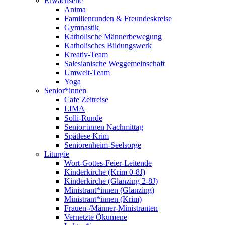
Erwachsene
Anima
Familienrunden & Freundeskreise
Gymnastik
Katholische Männerbewegung
Katholisches Bildungswerk
Kreativ-Team
Salesianische Weggemeinschaft
Umwelt-Team
Yoga
Senior*innen
Cafe Zeitreise
LIMA
Solli-Runde
Senior:innen Nachmittag
Spätlese Krim
Seniorenheim-Seelsorge
Liturgie
Wort-Gottes-Feier-Leitende
Kinderkirche (Krim 0-8J)
Kinderkirche (Glanzing 2-8J)
Ministrant*innen (Glanzing)
Ministrant*innen (Krim)
Frauen-/Männer-Ministranten
Vernetzte Ökumene