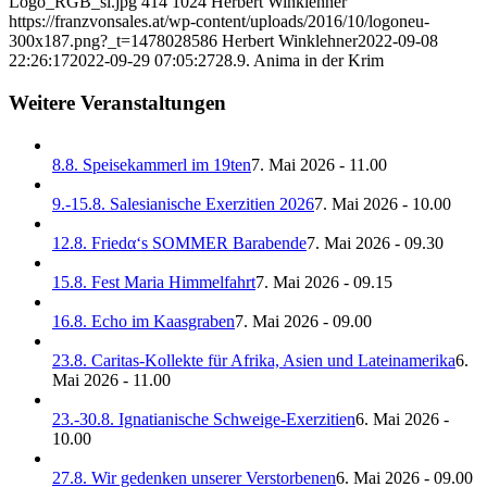
Logo_RGB_sl.jpg
414
1024
Herbert Winklehner
https://franzvonsales.at/wp-content/uploads/2016/10/logoneu-
300x187.png?_t=1478028586
Herbert Winklehner
2022-09-08
22:26:17
2022-09-29 07:05:27
28.9. Anima in der Krim
Weitere Veranstaltungen
8.8. Speisekammerl im 19ten
7. Mai 2026 - 11.00
9.-15.8. Salesianische Exerzitien 2026
7. Mai 2026 - 10.00
12.8. Friedα‘s SOMMER Barabende
7. Mai 2026 - 09.30
15.8. Fest Maria Himmelfahrt
7. Mai 2026 - 09.15
16.8. Echo im Kaasgraben
7. Mai 2026 - 09.00
23.8. Caritas-Kollekte für Afrika, Asien und Lateinamerika
6.
Mai 2026 - 11.00
23.-30.8. Ignatianische Schweige-Exerzitien
6. Mai 2026 -
10.00
27.8. Wir gedenken unserer Verstorbenen
6. Mai 2026 - 09.00