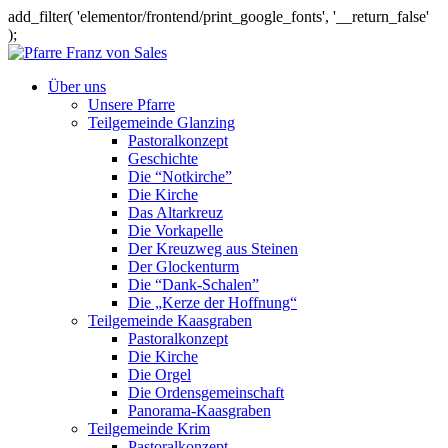
add_filter( 'elementor/frontend/print_google_fonts', '__return_false'
);
Über uns
Unsere Pfarre
Teilgemeinde Glanzing
Pastoralkonzept
Geschichte
Die “Notkirche”
Die Kirche
Das Altarkreuz
Die Vorkapelle
Der Kreuzweg aus Steinen
Der Glockenturm
Die “Dank-Schalen”
Die „Kerze der Hoffnung“
Teilgemeinde Kaasgraben
Pastoralkonzept
Die Kirche
Die Orgel
Die Ordensgemeinschaft
Panorama-Kaasgraben
Teilgemeinde Krim
Pastoralkonzept