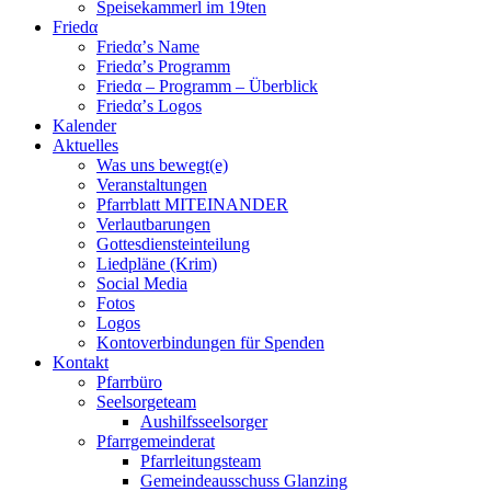
Speisekammerl im 19ten
Friedα
Friedα’s Name
Friedα’s Programm
Friedα – Programm – Überblick
Friedα’s Logos
Kalender
Aktuelles
Was uns bewegt(e)
Veranstaltungen
Pfarrblatt MITEINANDER
Verlautbarungen
Gottesdiensteinteilung
Liedpläne (Krim)
Social Media
Fotos
Logos
Kontoverbindungen für Spenden
Kontakt
Pfarrbüro
Seelsorgeteam
Aushilfsseelsorger
Pfarrgemeinderat
Pfarrleitungsteam
Gemeindeausschuss Glanzing