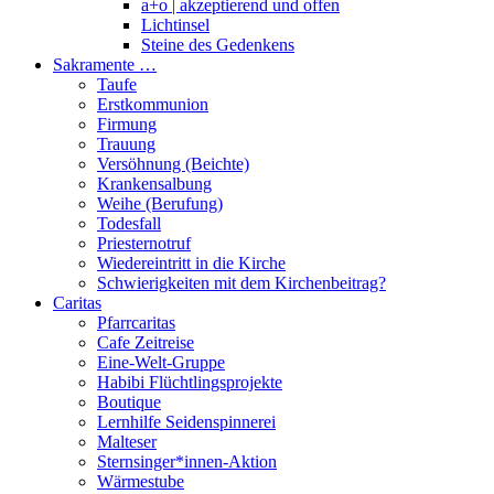
a+o | akzeptierend und offen
Lichtinsel
Steine des Gedenkens
Sakramente …
Taufe
Erstkommunion
Firmung
Trauung
Versöhnung (Beichte)
Krankensalbung
Weihe (Berufung)
Todesfall
Priesternotruf
Wiedereintritt in die Kirche
Schwierigkeiten mit dem Kirchenbeitrag?
Caritas
Pfarrcaritas
Cafe Zeitreise
Eine-Welt-Gruppe
Habibi Flüchtlingsprojekte
Boutique
Lernhilfe Seidenspinnerei
Malteser
Sternsinger*innen-Aktion
Wärmestube