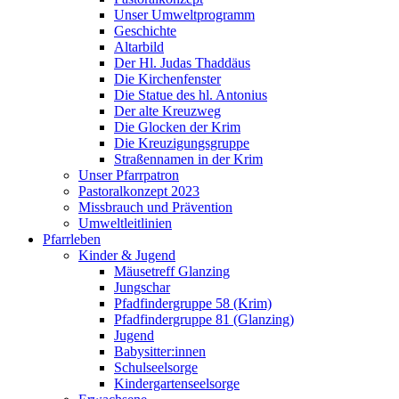
Unser Umweltprogramm
Geschichte
Altarbild
Der Hl. Judas Thaddäus
Die Kirchenfenster
Die Statue des hl. Antonius
Der alte Kreuzweg
Die Glocken der Krim
Die Kreuzigungsgruppe
Straßennamen in der Krim
Unser Pfarrpatron
Pastoralkonzept 2023
Missbrauch und Prävention
Umweltleitlinien
Pfarrleben
Kinder & Jugend
Mäusetreff Glanzing
Jungschar
Pfadfindergruppe 58 (Krim)
Pfadfindergruppe 81 (Glanzing)
Jugend
Babysitter:innen
Schulseelsorge
Kindergartenseelsorge