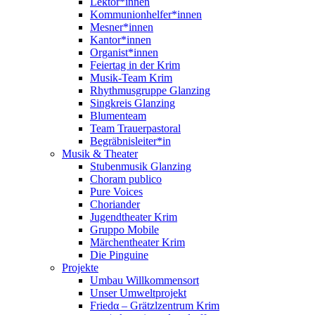
Lektor*innen
Kommunionhelfer*innen
Mesner*innen
Kantor*innen
Organist*innen
Feiertag in der Krim
Musik-Team Krim
Rhythmusgruppe Glanzing
Singkreis Glanzing
Blumenteam
Team Trauerpastoral
Begräbnisleiter*in
Musik & Theater
Stubenmusik Glanzing
Choram publico
Pure Voices
Choriander
Jugendtheater Krim
Gruppo Mobile
Märchentheater Krim
Die Pinguine
Projekte
Umbau Willkommensort
Unser Umweltprojekt
Friedα – Grätzlzentrum Krim