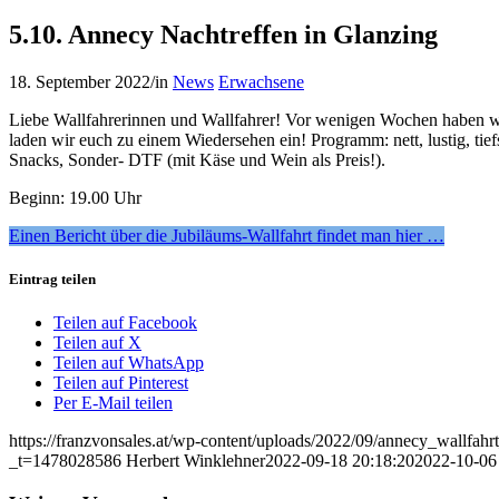
5.10. Annecy Nachtreffen in Glanzing
18. September 2022
/
in
News
Erwachsene
Liebe Wallfahrerinnen und Wallfahrer! Vor wenigen Wochen haben wir
laden wir euch zu einem Wiedersehen ein! Programm: nett, lustig, ti
Snacks, Sonder- DTF (mit Käse und Wein als Preis!).
Beginn: 19.00 Uhr
Einen Bericht über die Jubiläums-Wallfahrt findet man hier …
Eintrag teilen
Teilen auf Facebook
Teilen auf X
Teilen auf WhatsApp
Teilen auf Pinterest
Per E-Mail teilen
https://franzvonsales.at/wp-content/uploads/2022/09/annecy_wallfah
_t=1478028586
Herbert Winklehner
2022-09-18 20:18:20
2022-10-06