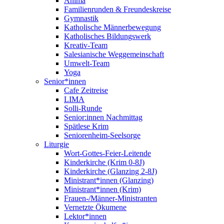
Anima
Familienrunden & Freundeskreise
Gymnastik
Katholische Männerbewegung
Katholisches Bildungswerk
Kreativ-Team
Salesianische Weggemeinschaft
Umwelt-Team
Yoga
Senior*innen
Cafe Zeitreise
LIMA
Solli-Runde
Senior:innen Nachmittag
Spätlese Krim
Seniorenheim-Seelsorge
Liturgie
Wort-Gottes-Feier-Leitende
Kinderkirche (Krim 0-8J)
Kinderkirche (Glanzing 2-8J)
Ministrant*innen (Glanzing)
Ministrant*innen (Krim)
Frauen-/Männer-Ministranten
Vernetzte Ökumene
Lektor*innen