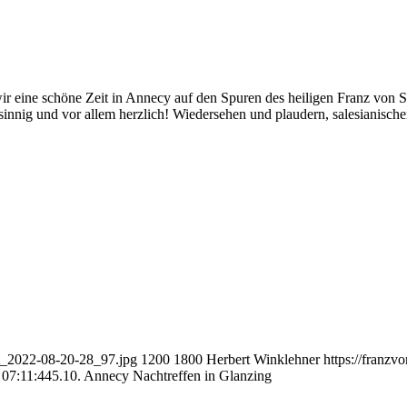
 eine schöne Zeit in Annecy auf den Spuren des heiligen Franz von S
efsinnig und vor allem herzlich! Wiedersehen und plaudern, salesianisc
rt_2022-08-20-28_97.jpg
1200
1800
Herbert Winklehner
https://franz
 07:11:44
5.10. Annecy Nachtreffen in Glanzing