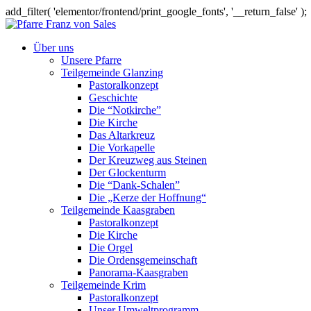
add_filter( 'elementor/frontend/print_google_fonts', '__return_false' );
Über uns
Unsere Pfarre
Teilgemeinde Glanzing
Pastoralkonzept
Geschichte
Die “Notkirche”
Die Kirche
Das Altarkreuz
Die Vorkapelle
Der Kreuzweg aus Steinen
Der Glockenturm
Die “Dank-Schalen”
Die „Kerze der Hoffnung“
Teilgemeinde Kaasgraben
Pastoralkonzept
Die Kirche
Die Orgel
Die Ordensgemeinschaft
Panorama-Kaasgraben
Teilgemeinde Krim
Pastoralkonzept
Unser Umweltprogramm