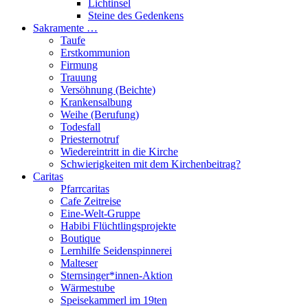
Lichtinsel
Steine des Gedenkens
Sakramente …
Taufe
Erstkommunion
Firmung
Trauung
Versöhnung (Beichte)
Krankensalbung
Weihe (Berufung)
Todesfall
Priesternotruf
Wiedereintritt in die Kirche
Schwierigkeiten mit dem Kirchenbeitrag?
Caritas
Pfarrcaritas
Cafe Zeitreise
Eine-Welt-Gruppe
Habibi Flüchtlingsprojekte
Boutique
Lernhilfe Seidenspinnerei
Malteser
Sternsinger*innen-Aktion
Wärmestube
Speisekammerl im 19ten