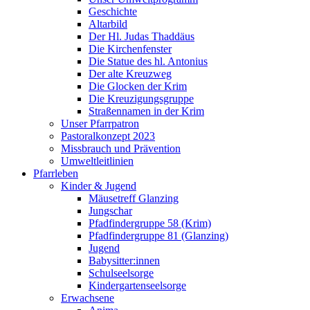
Geschichte
Altarbild
Der Hl. Judas Thaddäus
Die Kirchenfenster
Die Statue des hl. Antonius
Der alte Kreuzweg
Die Glocken der Krim
Die Kreuzigungsgruppe
Straßennamen in der Krim
Unser Pfarrpatron
Pastoralkonzept 2023
Missbrauch und Prävention
Umweltleitlinien
Pfarrleben
Kinder & Jugend
Mäusetreff Glanzing
Jungschar
Pfadfindergruppe 58 (Krim)
Pfadfindergruppe 81 (Glanzing)
Jugend
Babysitter:innen
Schulseelsorge
Kindergartenseelsorge
Erwachsene