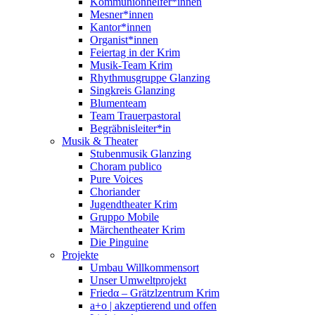
Kommunionhelfer*innen
Mesner*innen
Kantor*innen
Organist*innen
Feiertag in der Krim
Musik-Team Krim
Rhythmusgruppe Glanzing
Singkreis Glanzing
Blumenteam
Team Trauerpastoral
Begräbnisleiter*in
Musik & Theater
Stubenmusik Glanzing
Choram publico
Pure Voices
Choriander
Jugendtheater Krim
Gruppo Mobile
Märchentheater Krim
Die Pinguine
Projekte
Umbau Willkommensort
Unser Umweltprojekt
Friedα – Grätzlzentrum Krim
a+o | akzeptierend und offen