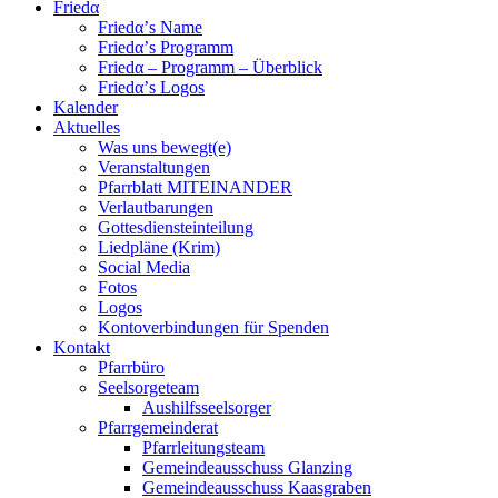
Friedα
Friedα’s Name
Friedα’s Programm
Friedα – Programm – Überblick
Friedα’s Logos
Kalender
Aktuelles
Was uns bewegt(e)
Veranstaltungen
Pfarrblatt MITEINANDER
Verlautbarungen
Gottesdiensteinteilung
Liedpläne (Krim)
Social Media
Fotos
Logos
Kontoverbindungen für Spenden
Kontakt
Pfarrbüro
Seelsorgeteam
Aushilfsseelsorger
Pfarrgemeinderat
Pfarrleitungsteam
Gemeindeausschuss Glanzing
Gemeindeausschuss Kaasgraben