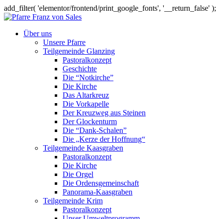
add_filter( 'elementor/frontend/print_google_fonts', '__return_false' );
Über uns
Unsere Pfarre
Teilgemeinde Glanzing
Pastoralkonzept
Geschichte
Die “Notkirche”
Die Kirche
Das Altarkreuz
Die Vorkapelle
Der Kreuzweg aus Steinen
Der Glockenturm
Die “Dank-Schalen”
Die „Kerze der Hoffnung“
Teilgemeinde Kaasgraben
Pastoralkonzept
Die Kirche
Die Orgel
Die Ordensgemeinschaft
Panorama-Kaasgraben
Teilgemeinde Krim
Pastoralkonzept
Unser Umweltprogramm