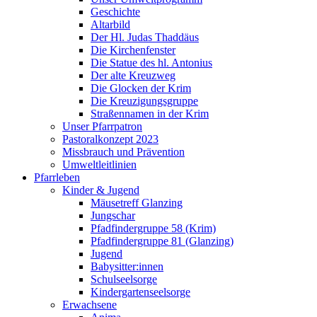
Geschichte
Altarbild
Der Hl. Judas Thaddäus
Die Kirchenfenster
Die Statue des hl. Antonius
Der alte Kreuzweg
Die Glocken der Krim
Die Kreuzigungsgruppe
Straßennamen in der Krim
Unser Pfarrpatron
Pastoralkonzept 2023
Missbrauch und Prävention
Umweltleitlinien
Pfarrleben
Kinder & Jugend
Mäusetreff Glanzing
Jungschar
Pfadfindergruppe 58 (Krim)
Pfadfindergruppe 81 (Glanzing)
Jugend
Babysitter:innen
Schulseelsorge
Kindergartenseelsorge
Erwachsene