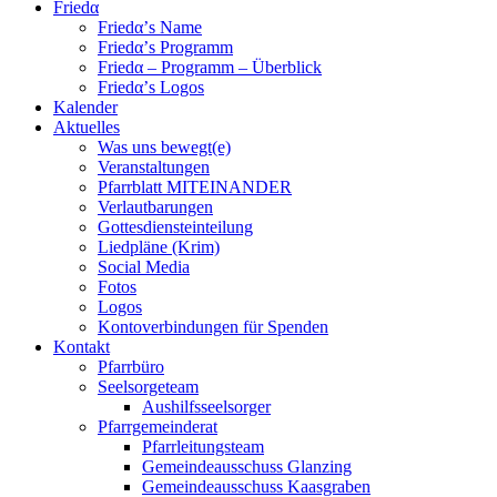
Friedα
Friedα’s Name
Friedα’s Programm
Friedα – Programm – Überblick
Friedα’s Logos
Kalender
Aktuelles
Was uns bewegt(e)
Veranstaltungen
Pfarrblatt MITEINANDER
Verlautbarungen
Gottesdiensteinteilung
Liedpläne (Krim)
Social Media
Fotos
Logos
Kontoverbindungen für Spenden
Kontakt
Pfarrbüro
Seelsorgeteam
Aushilfsseelsorger
Pfarrgemeinderat
Pfarrleitungsteam
Gemeindeausschuss Glanzing
Gemeindeausschuss Kaasgraben