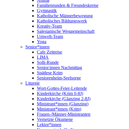
Anima
Familienrunden & Freundeskreise
Gymnastik
Katholische Männerbewegung
Katholisches Bildungswerk
Kreativ-Team
Salesianische Weggemeinschaft
Umwelt-Team
Yoga
Senior*innen
Cafe Zeitreise
LIMA
Solli-Runde
Senior:innen Nachmittag
Spätlese Krim
Seniorenheim-Seelsorge
Liturgie
Wort-Gottes-Feier-Leitende
Kinderkirche (Krim 0-8J)
Kinderkirche (Glanzing 2-8J)
Ministrant*innen (Glanzing)
Ministrant*innen (Krim)
Frauen-/Männer-Ministranten
Vernetzte Ökumene
Lektor*innen