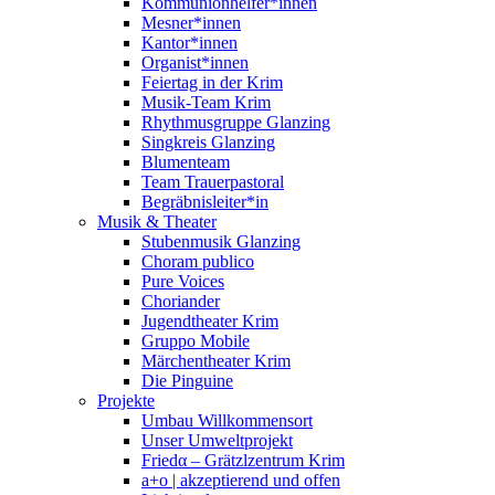
Kommunionhelfer*innen
Mesner*innen
Kantor*innen
Organist*innen
Feiertag in der Krim
Musik-Team Krim
Rhythmusgruppe Glanzing
Singkreis Glanzing
Blumenteam
Team Trauerpastoral
Begräbnisleiter*in
Musik & Theater
Stubenmusik Glanzing
Choram publico
Pure Voices
Choriander
Jugendtheater Krim
Gruppo Mobile
Märchentheater Krim
Die Pinguine
Projekte
Umbau Willkommensort
Unser Umweltprojekt
Friedα – Grätzlzentrum Krim
a+o | akzeptierend und offen