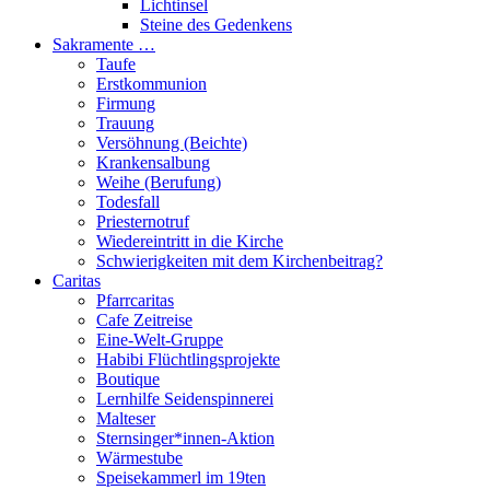
Lichtinsel
Steine des Gedenkens
Sakramente …
Taufe
Erstkommunion
Firmung
Trauung
Versöhnung (Beichte)
Krankensalbung
Weihe (Berufung)
Todesfall
Priesternotruf
Wiedereintritt in die Kirche
Schwierigkeiten mit dem Kirchenbeitrag?
Caritas
Pfarrcaritas
Cafe Zeitreise
Eine-Welt-Gruppe
Habibi Flüchtlingsprojekte
Boutique
Lernhilfe Seidenspinnerei
Malteser
Sternsinger*innen-Aktion
Wärmestube
Speisekammerl im 19ten