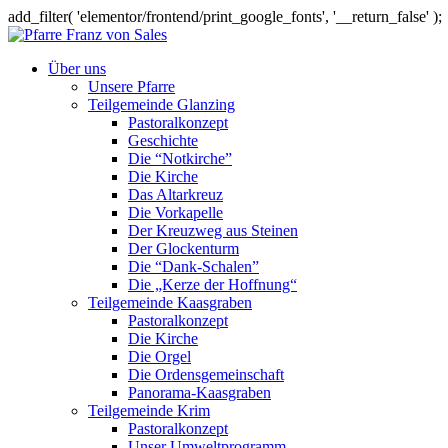
add_filter( 'elementor/frontend/print_google_fonts', '__return_false' );
Über uns
Unsere Pfarre
Teilgemeinde Glanzing
Pastoralkonzept
Geschichte
Die “Notkirche”
Die Kirche
Das Altarkreuz
Die Vorkapelle
Der Kreuzweg aus Steinen
Der Glockenturm
Die “Dank-Schalen”
Die „Kerze der Hoffnung“
Teilgemeinde Kaasgraben
Pastoralkonzept
Die Kirche
Die Orgel
Die Ordensgemeinschaft
Panorama-Kaasgraben
Teilgemeinde Krim
Pastoralkonzept
Unser Umweltprogramm