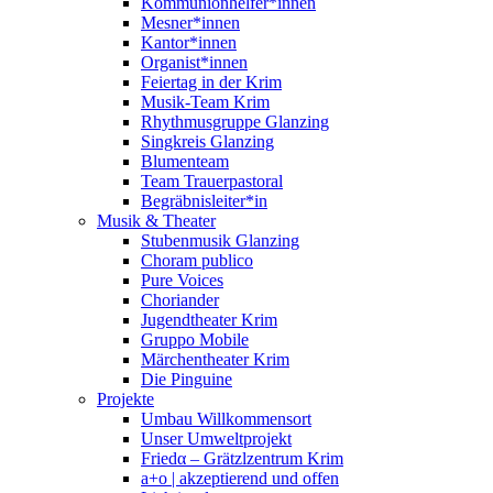
Kommunionhelfer*innen
Mesner*innen
Kantor*innen
Organist*innen
Feiertag in der Krim
Musik-Team Krim
Rhythmusgruppe Glanzing
Singkreis Glanzing
Blumenteam
Team Trauerpastoral
Begräbnisleiter*in
Musik & Theater
Stubenmusik Glanzing
Choram publico
Pure Voices
Choriander
Jugendtheater Krim
Gruppo Mobile
Märchentheater Krim
Die Pinguine
Projekte
Umbau Willkommensort
Unser Umweltprojekt
Friedα – Grätzlzentrum Krim
a+o | akzeptierend und offen