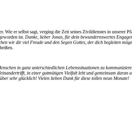
 Wie er selbst sagt, verging die Zeit seines Zivildienstes in unserer P
geworden ist.
Danke, lieber Jonas, für dein bewundernswertes Engagem
hen wir dir viel Freude und den Segen Gottes, der dich begleiten möge
heißen.
 Menschen in ganz unterschiedlichen Lebenssituationen zu kommunizieren
inandertrifft, in einer gutmütigen Vielfalt lebt und gemeinsam daran ar
über sehr glücklich! Vielen lieben Dank für diese tollen neun Monate!