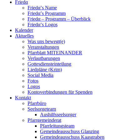
Friedα
Friedα’s Name
Friedα’s Programm
Friedα – Programm – Überblick
Friedα’s Logos
Kalender
Aktuelles
Was uns bewegt(e)
Veranstaltungen
Pfarrblatt MITEINANDER
Verlautbarungen
Gottesdiensteinteilung
Liedpläne (Krim)
Social Media
Fotos
Logos
Kontoverbindungen für Spenden
Kontakt
Pfarrbüro
Seelsorgeteam
Aushilfsseelsorger
Pfarrgemeinderat
Pfarrleitungsteam
Gemeindeausschuss Glanzing
Gemeindeausschuss Kaasgraben