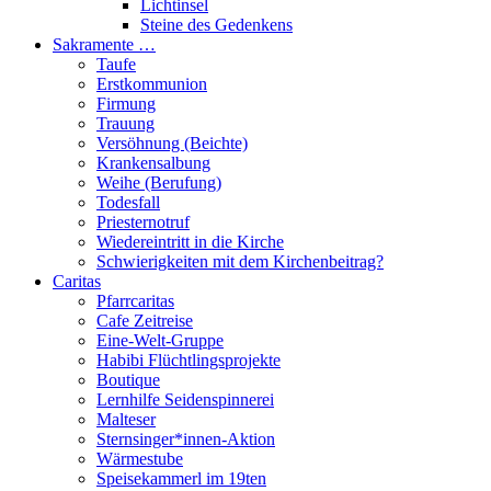
Lichtinsel
Steine des Gedenkens
Sakramente …
Taufe
Erstkommunion
Firmung
Trauung
Versöhnung (Beichte)
Krankensalbung
Weihe (Berufung)
Todesfall
Priesternotruf
Wiedereintritt in die Kirche
Schwierigkeiten mit dem Kirchenbeitrag?
Caritas
Pfarrcaritas
Cafe Zeitreise
Eine-Welt-Gruppe
Habibi Flüchtlingsprojekte
Boutique
Lernhilfe Seidenspinnerei
Malteser
Sternsinger*innen-Aktion
Wärmestube
Speisekammerl im 19ten