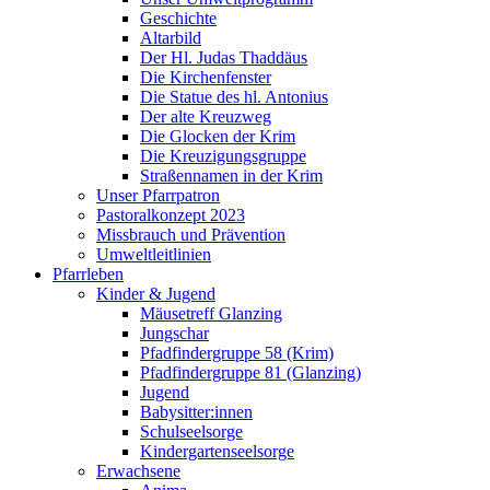
Geschichte
Altarbild
Der Hl. Judas Thaddäus
Die Kirchenfenster
Die Statue des hl. Antonius
Der alte Kreuzweg
Die Glocken der Krim
Die Kreuzigungsgruppe
Straßennamen in der Krim
Unser Pfarrpatron
Pastoralkonzept 2023
Missbrauch und Prävention
Umweltleitlinien
Pfarrleben
Kinder & Jugend
Mäusetreff Glanzing
Jungschar
Pfadfindergruppe 58 (Krim)
Pfadfindergruppe 81 (Glanzing)
Jugend
Babysitter:innen
Schulseelsorge
Kindergartenseelsorge
Erwachsene