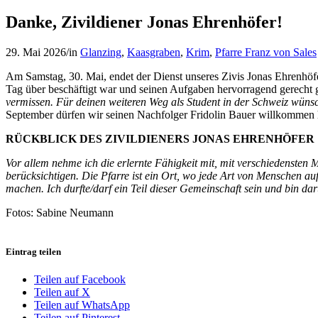
Danke, Zivildiener Jonas Ehrenhöfer!
29. Mai 2026
/
in
Glanzing
,
Kaasgraben
,
Krim
,
Pfarre Franz von Sales
Am Samstag, 30. Mai, endet der Dienst unseres Zivis Jonas Ehrenhöfer.
Tag über beschäftigt war und seinen Aufgaben hervorragend gerecht 
vermissen. Für deinen weiteren Weg als Student in der Schweiz wünsc
September dürfen wir seinen Nachfolger Fridolin Bauer willkommen 
RÜCKBLICK DES ZIVILDIENERS JONAS EHRENHÖFER
V
or allem nehme ich die erlernte Fähigkeit mit, mit verschiedensten
berücksichtigen. Die Pfarre ist ein Ort, wo jede Art von Menschen aufe
machen. Ich durfte/darf ein Teil dieser Gemeinschaft sein und bin dar
Fotos: Sabine Neumann
Eintrag teilen
Teilen auf Facebook
Teilen auf X
Teilen auf WhatsApp
Teilen auf Pinterest