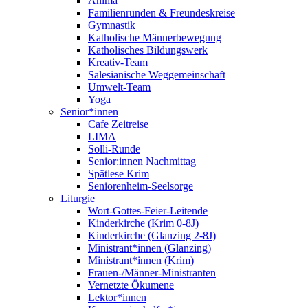
Anima
Familienrunden & Freundeskreise
Gymnastik
Katholische Männerbewegung
Katholisches Bildungswerk
Kreativ-Team
Salesianische Weggemeinschaft
Umwelt-Team
Yoga
Senior*innen
Cafe Zeitreise
LIMA
Solli-Runde
Senior:innen Nachmittag
Spätlese Krim
Seniorenheim-Seelsorge
Liturgie
Wort-Gottes-Feier-Leitende
Kinderkirche (Krim 0-8J)
Kinderkirche (Glanzing 2-8J)
Ministrant*innen (Glanzing)
Ministrant*innen (Krim)
Frauen-/Männer-Ministranten
Vernetzte Ökumene
Lektor*innen