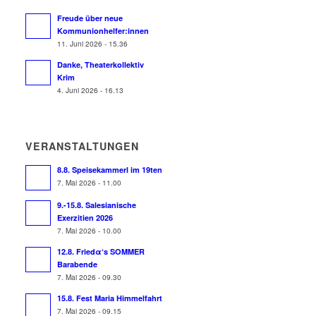
Freude über neue
Kommunionhelfer:innen
11. Juni 2026 - 15.36
Danke, Theaterkollektiv
Krim
4. Juni 2026 - 16.13
VERANSTALTUNGEN
8.8. Speisekammerl im 19ten
7. Mai 2026 - 11.00
9.-15.8. Salesianische
Exerzitien 2026
7. Mai 2026 - 10.00
12.8. Friedα‘s SOMMER
Barabende
7. Mai 2026 - 09.30
15.8. Fest Maria Himmelfahrt
7. Mai 2026 - 09.15