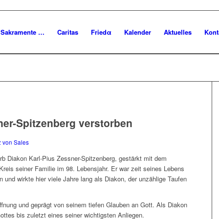
Sakramente …
Caritas
Friedα
Kalender
Aktuelles
Kont
ner-Spitzenberg verstorben
z von Sales
rb Diakon Karl-Pius Zessner-Spitzenberg, gestärkt mit dem
eis seiner Familie im 98. Lebensjahr. Er war zeit seines Lebens
und wirkte hier viele Jahre lang als Diakon, der unzählige Taufen
offnung und geprägt von seinem tiefen Glauben an Gott. Als Diakon
tes bis zuletzt eines seiner wichtigsten Anliegen.