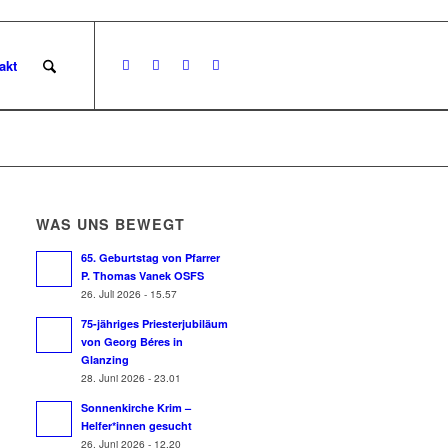
akt
WAS UNS BEWEGT
65. Geburtstag von Pfarrer
P. Thomas Vanek OSFS
26. Juli 2026 - 15.57
75-jähriges Priesterjubiläum
von Georg Béres in
Glanzing
28. Juni 2026 - 23.01
Sonnenkirche Krim –
Helfer*innen gesucht
26. Juni 2026 - 12.20