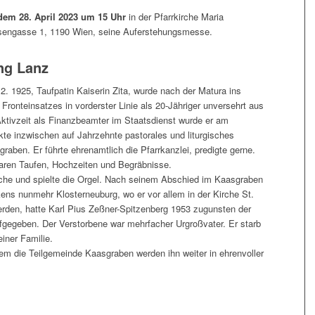
 dem 28. April 2023 um 15 Uhr
in der Pfarrkirche Maria
sengasse 1, 1190 Wien, seine Auferstehungsmesse.
ng Lanz
2. 1925, Taufpatin Kaiserin Zita, wurde nach der Matura ins
Fronteinsatzes in vorderster Linie als 20-Jähriger unversehrt aus
ktivzeit als Finanzbeamter im Staatsdienst wurde er am
kte inzwischen auf Jahrzehnte pastorales und liturgisches
aben. Er führte ehrenamtlich die Pfarrkanzlei, predigte gerne.
waren Taufen, Hochzeiten und Begräbnisse.
äche und spielte die Orgel. Nach seinem Abschied im Kaasgraben
ens nunmehr Klosterneuburg, wo er vor allem in der Kirche St.
werden, hatte Karl Pius Zeßner-Spitzenberg 1953 zugunsten der
fgegeben. Der Verstorbene war mehrfacher Urgroßvater. Er starb
iner Familie.
lem die Teilgemeinde Kaasgraben werden ihn weiter in ehrenvoller