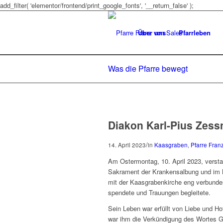
add_filter( 'elementor/frontend/print_google_fonts', '__return_false' );
Über uns
Pfarrleben
Was die Pfarre bewegt
Diakon Karl-Pius Zess
/
14. April 2023
in
Kaasgraben
,
Pfarre Fran
Am Ostermontag, 10. April 2023, versta
Sakrament der Krankensalbung und im Kr
mit der Kaasgrabenkirche eng verbunden 
spendete und Trauungen begleitete.
Sein Leben war erfüllt von Liebe und H
war ihm die Verkündigung des Wortes Got