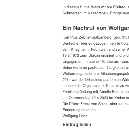
In diesem Sinne feiern wir am
Freitag,
Schmerzen im Kaasgraben, Ettingshau
Ein Nachruf von Wolfga
Karl Pius Zeßner-Spitzenberg, geb. 31.1
Deutsche Heer eingezogen, kehrte trotz 
dem Krieg heim. Noch während seiner A
19.3.1972 zum Diakon ordiniert und blic
Engagement in „seiner“ Kirche am Kaasgr
Seine weiteren pastoralen Tätigkeiten 
Weiters organisierte er Glaubensgespr
2014 war der Ort seines pastoralen Wirk
Leopold die Orgel spielte. Priester zu 
Familiengründung mit Amelie Ferstel au
am Ostermontag 10.4.2023 im Kreise se
Die Pfarre Franz von Sales, aber vor al
Erinnerung behalten.
Wolfgang Lanz
Eintrag teilen