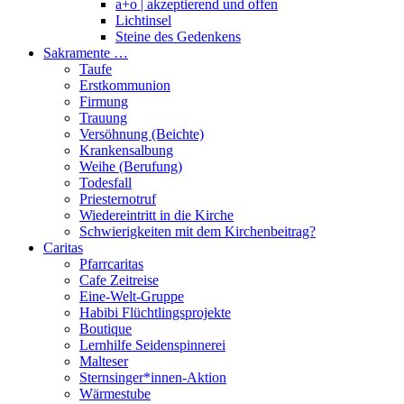
a+o | akzeptierend und offen
Lichtinsel
Steine des Gedenkens
Sakramente …
Taufe
Erstkommunion
Firmung
Trauung
Versöhnung (Beichte)
Krankensalbung
Weihe (Berufung)
Todesfall
Priesternotruf
Wiedereintritt in die Kirche
Schwierigkeiten mit dem Kirchenbeitrag?
Caritas
Pfarrcaritas
Cafe Zeitreise
Eine-Welt-Gruppe
Habibi Flüchtlingsprojekte
Boutique
Lernhilfe Seidenspinnerei
Malteser
Sternsinger*innen-Aktion
Wärmestube