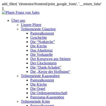
add_filter( 'elementor/frontend/print_google_fonts', '__return_false'
);
Über uns
Unsere Pfarre
Teilgemeinde Glanzing
Pastoralkonzept
Geschichte
Die “Notkirche”
Die Kirche
Das Altarkreuz
Die Vorkapelle
Der Kreuzweg aus Steinen
Der Glockenturm
Die “Dank-Schalen”
Die „Kerze der Hoffnung“
Teilgemeinde Kaasgraben
Pastoralkonzept
Die Kirche
Die Orgel
Die Ordensgemeinschaft
Panorama-Kaasgraben
Teilgemeinde Krim
Pastoralkonzept