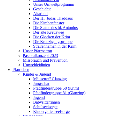
Unser Umweltprogramm
Geschichte
Altarbild
Der Hl. Judas Thaddäus
Die Kirchenfenster
Die Statue des hl. Antonius
Der alte Kreuzweg
Die Glocken der Krim
Die Kreuzigungsgruppe
Straßennamen in der Krim
Unser Pfarrpatron
Pastoralkonzept 2023
Missbrauch und Prävention
Umweltleitlinien
Pfarrleben
Kinder & Jugend
Mäusetreff Glanzing
Jungschar
Pfadfindergruppe 58 (Krim)
Pfadfindergruppe 81 (Glanzing)
Jugend
Babysitter:innen
Schulseelsorge
Kindergartenseelsorge