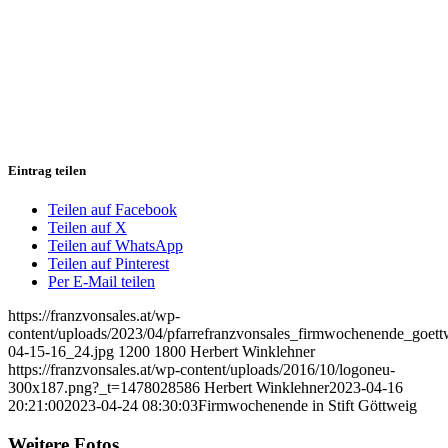
Eintrag teilen
Teilen auf Facebook
Teilen auf X
Teilen auf WhatsApp
Teilen auf Pinterest
Per E-Mail teilen
https://franzvonsales.at/wp-
content/uploads/2023/04/pfarrefranzvonsales_firmwochenende_goet
04-15-16_24.jpg
1200
1800
Herbert Winklehner
https://franzvonsales.at/wp-content/uploads/2016/10/logoneu-
300x187.png?_t=1478028586
Herbert Winklehner
2023-04-16
20:21:00
2023-04-24 08:30:03
Firmwochenende in Stift Göttweig
Weitere Fotos