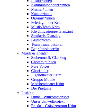
Lektor*innen
Kommunionhelfer*innen
Mesner*innen
Kantor*innen
Organist*innen
Feiertag in der Krim
Musik-Team Krim
Rhythmusgruppe Glanzing
Singkreis Glanzing
Blumenteam
Team Trauerpastoral
Begräbnisleiter*in
Musik & Theater
Stubenmusik Glanzing
Choram publico
Pure Voices
Choriander
Jugendtheater Krim
Gruppo Mobile
Märchentheater Krim
Die Pinguine
Projekte
Umbau Willkommensort
Unser Umweltprojekt
Friedα – Grätzlzentrum Krim