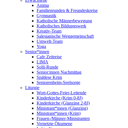
Erwachsene
Anima
Familienrunden & Freundeskreise
Gymnastik
Katholische Männerbewegung
Katholisches Bildungswerk
Kreativ-Team
Salesianische Weggemeinschaft
Umwelt-Team
Yoga
Senior*innen
Cafe Zeitreise
LIMA
Solli-Runde
Senior:innen Nachmittag
Spätlese Krim
Seniorenheim-Seelsorge
Liturgie
Wort-Gottes-Feier-Leitende
Kinderkirche (Krim 0-8J)
Kinderkirche (Glanzing 2-8J)
Ministrant*innen (Glanzing)
Ministrant*innen (Krim)
Frauen-/Männer-Ministranten
Vernetzte Ökumene