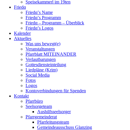
Speisekammerl im 19ten
Friedα
Friedα’s Name
Friedα’s Programm
Friedα – Programm – Überblick
Friedα’s Logos
Kalender
Aktuelles
Was uns bewegt(e)
Veranstaltungen
Pfarrblatt MITEINANDER
Verlautbarungen
Gottesdiensteinteilung
Liedpläne (Krim)
Social Media
Fotos
Logos
Kontoverbindungen für Spenden
Kontakt
Pfarrbüro
Seelsorgeteam
Aushilfsseelsorger
Pfarrgemeinderat
Pfarrleitungsteam
Gemeindeausschuss Glanzing