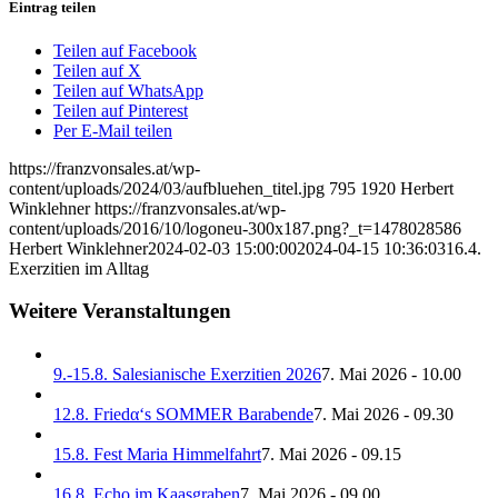
Eintrag teilen
Teilen auf Facebook
Teilen auf X
Teilen auf WhatsApp
Teilen auf Pinterest
Per E-Mail teilen
https://franzvonsales.at/wp-
content/uploads/2024/03/aufbluehen_titel.jpg
795
1920
Herbert
Winklehner
https://franzvonsales.at/wp-
content/uploads/2016/10/logoneu-300x187.png?_t=1478028586
Herbert Winklehner
2024-02-03 15:00:00
2024-04-15 10:36:03
16.4.
Exerzitien im Alltag
Weitere Veranstaltungen
9.-15.8. Salesianische Exerzitien 2026
7. Mai 2026 - 10.00
12.8. Friedα‘s SOMMER Barabende
7. Mai 2026 - 09.30
15.8. Fest Maria Himmelfahrt
7. Mai 2026 - 09.15
16.8. Echo im Kaasgraben
7. Mai 2026 - 09.00