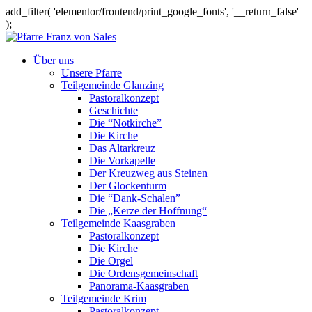
add_filter( 'elementor/frontend/print_google_fonts', '__return_false'
);
Über uns
Unsere Pfarre
Teilgemeinde Glanzing
Pastoralkonzept
Geschichte
Die “Notkirche”
Die Kirche
Das Altarkreuz
Die Vorkapelle
Der Kreuzweg aus Steinen
Der Glockenturm
Die “Dank-Schalen”
Die „Kerze der Hoffnung“
Teilgemeinde Kaasgraben
Pastoralkonzept
Die Kirche
Die Orgel
Die Ordensgemeinschaft
Panorama-Kaasgraben
Teilgemeinde Krim
Pastoralkonzept