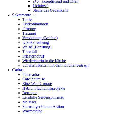
a+o | akzeptierend und offen
Lichtinsel
Steine des Gedenkens
Sakramente …
Taufe
Erstkommunion
Firmung
Trauung
Versöhnung (Beichte)
Krankensalbung
Weihe (Berufung)
Todesfall
Priesternotruf
Wiedereintritt in die Kirche
Schwierigkeiten mit dem Kirchenbeitrag?
Caritas
Pfarrcaritas
Cafe Zeitreise
Eine-Welt-Gruppe
Habibi Flüchtlingsprojekte
Boutique
Lernhilfe Seidenspinnerei
Malteser
Sternsinger*innen-Aktion
Wärmestube