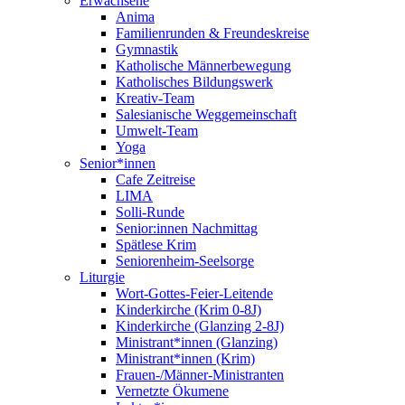
Erwachsene
Anima
Familienrunden & Freundeskreise
Gymnastik
Katholische Männerbewegung
Katholisches Bildungswerk
Kreativ-Team
Salesianische Weggemeinschaft
Umwelt-Team
Yoga
Senior*innen
Cafe Zeitreise
LIMA
Solli-Runde
Senior:innen Nachmittag
Spätlese Krim
Seniorenheim-Seelsorge
Liturgie
Wort-Gottes-Feier-Leitende
Kinderkirche (Krim 0-8J)
Kinderkirche (Glanzing 2-8J)
Ministrant*innen (Glanzing)
Ministrant*innen (Krim)
Frauen-/Männer-Ministranten
Vernetzte Ökumene