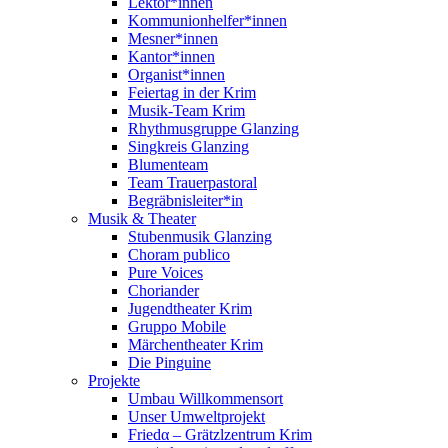
Lektor*innen
Kommunionhelfer*innen
Mesner*innen
Kantor*innen
Organist*innen
Feiertag in der Krim
Musik-Team Krim
Rhythmusgruppe Glanzing
Singkreis Glanzing
Blumenteam
Team Trauerpastoral
Begräbnisleiter*in
Musik & Theater
Stubenmusik Glanzing
Choram publico
Pure Voices
Choriander
Jugendtheater Krim
Gruppo Mobile
Märchentheater Krim
Die Pinguine
Projekte
Umbau Willkommensort
Unser Umweltprojekt
Friedα – Grätzlzentrum Krim