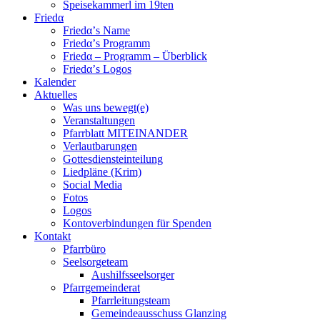
Speisekammerl im 19ten
Friedα
Friedα’s Name
Friedα’s Programm
Friedα – Programm – Überblick
Friedα’s Logos
Kalender
Aktuelles
Was uns bewegt(e)
Veranstaltungen
Pfarrblatt MITEINANDER
Verlautbarungen
Gottesdiensteinteilung
Liedpläne (Krim)
Social Media
Fotos
Logos
Kontoverbindungen für Spenden
Kontakt
Pfarrbüro
Seelsorgeteam
Aushilfsseelsorger
Pfarrgemeinderat
Pfarrleitungsteam
Gemeindeausschuss Glanzing