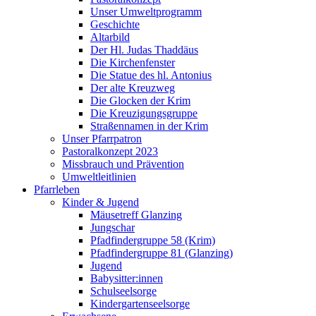
Unser Umweltprogramm
Geschichte
Altarbild
Der Hl. Judas Thaddäus
Die Kirchenfenster
Die Statue des hl. Antonius
Der alte Kreuzweg
Die Glocken der Krim
Die Kreuzigungsgruppe
Straßennamen in der Krim
Unser Pfarrpatron
Pastoralkonzept 2023
Missbrauch und Prävention
Umweltleitlinien
Pfarrleben
Kinder & Jugend
Mäusetreff Glanzing
Jungschar
Pfadfindergruppe 58 (Krim)
Pfadfindergruppe 81 (Glanzing)
Jugend
Babysitter:innen
Schulseelsorge
Kindergartenseelsorge