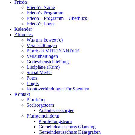
Friedα
Friedα’s Name
Friedα’s Programm
Friedα – Programm – Überblick
Friedα’s Logos
Kalender
Aktuelles
Was uns bewegt(e)
Veranstaltungen
Pfarrblatt MITEINANDER
Verlautbarungen
Gottesdiensteinteilung
Liedpläne (Krim)
Social Media
Fotos
Logos
Kontoverbindungen für Spenden
Kontakt
Pfarrbüro
Seelsorgeteam
Aushilfsseelsorger
Pfarrgemeinderat
Pfarrleitungsteam
Gemeindeausschuss Glanzing
Gemeindeausschuss Kaasgraben