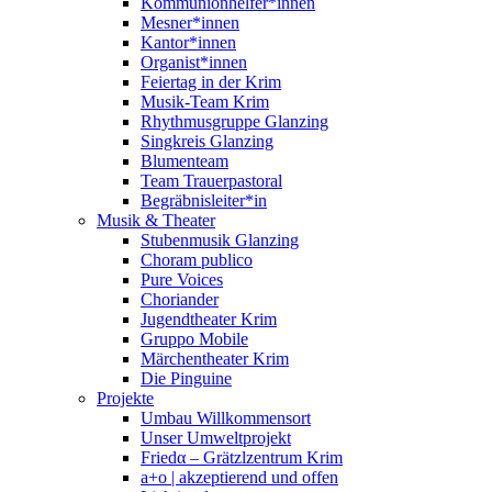
Kommunionhelfer*innen
Mesner*innen
Kantor*innen
Organist*innen
Feiertag in der Krim
Musik-Team Krim
Rhythmusgruppe Glanzing
Singkreis Glanzing
Blumenteam
Team Trauerpastoral
Begräbnisleiter*in
Musik & Theater
Stubenmusik Glanzing
Choram publico
Pure Voices
Choriander
Jugendtheater Krim
Gruppo Mobile
Märchentheater Krim
Die Pinguine
Projekte
Umbau Willkommensort
Unser Umweltprojekt
Friedα – Grätzlzentrum Krim
a+o | akzeptierend und offen