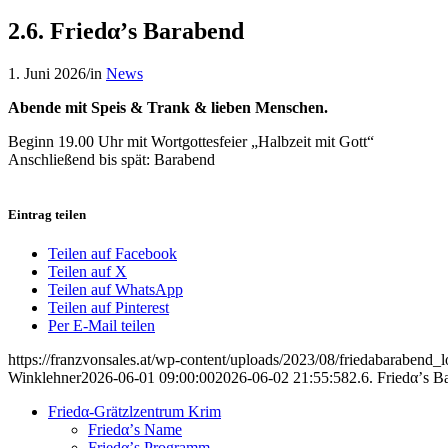
2.6. Friedα’s Barabend
1. Juni 2026
/
in
News
Abende mit Speis & Trank & lieben Menschen.
Beginn 19.00 Uhr mit Wortgottesfeier „Halbzeit mit Gott“
Anschließend bis spät: Barabend
Eintrag teilen
Teilen auf Facebook
Teilen auf X
Teilen auf WhatsApp
Teilen auf Pinterest
Per E-Mail teilen
https://franzvonsales.at/wp-content/uploads/2023/08/friedabarabend_l
Winklehner
2026-06-01 09:00:00
2026-06-02 21:55:58
2.6. Friedα’s B
Friedα-Grätzlzentrum Krim
Friedα’s Name
Friedα’s Programm