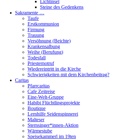
Lichtinsel
Steine des Gedenkens
Sakramente …
Taufe
Erstkommunion
Firmung
Trauung
Versöhnung (Beichte)
Krankensalbung
Weihe (Berufung)
Todesfall
Priesternotruf
Wiedereintritt in die Kirche
Schwierigkeiten mit dem Kirchenbeitrag?
Caritas
Pfarrcaritas
Cafe Zeitreise
Eine-Welt-Gruppe
Habibi Flüchtlingsprojekte
Boutique
Lernhilfe Seidenspinnerei
Malteser
Sternsinger*innen-Aktion
Wärmestube
Speisekammerl im 19ten