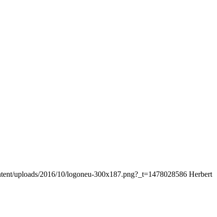
content/uploads/2016/10/logoneu-300x187.png?_t=1478028586
Herbert