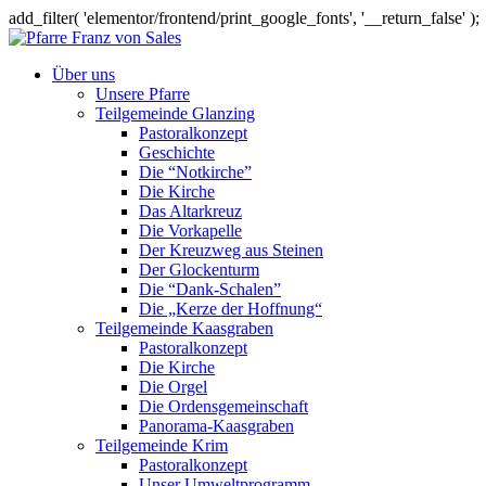
add_filter( 'elementor/frontend/print_google_fonts', '__return_false' );
Über uns
Unsere Pfarre
Teilgemeinde Glanzing
Pastoralkonzept
Geschichte
Die “Notkirche”
Die Kirche
Das Altarkreuz
Die Vorkapelle
Der Kreuzweg aus Steinen
Der Glockenturm
Die “Dank-Schalen”
Die „Kerze der Hoffnung“
Teilgemeinde Kaasgraben
Pastoralkonzept
Die Kirche
Die Orgel
Die Ordensgemeinschaft
Panorama-Kaasgraben
Teilgemeinde Krim
Pastoralkonzept
Unser Umweltprogramm