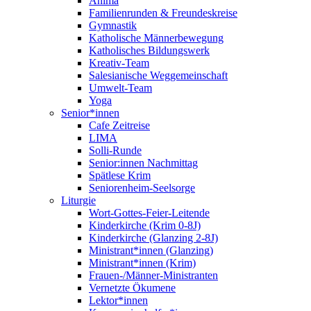
Anima
Familienrunden & Freundeskreise
Gymnastik
Katholische Männerbewegung
Katholisches Bildungswerk
Kreativ-Team
Salesianische Weggemeinschaft
Umwelt-Team
Yoga
Senior*innen
Cafe Zeitreise
LIMA
Solli-Runde
Senior:innen Nachmittag
Spätlese Krim
Seniorenheim-Seelsorge
Liturgie
Wort-Gottes-Feier-Leitende
Kinderkirche (Krim 0-8J)
Kinderkirche (Glanzing 2-8J)
Ministrant*innen (Glanzing)
Ministrant*innen (Krim)
Frauen-/Männer-Ministranten
Vernetzte Ökumene
Lektor*innen