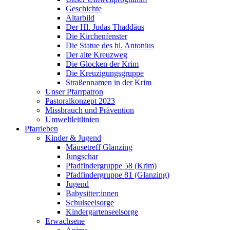
Geschichte
Altarbild
Der Hl. Judas Thaddäus
Die Kirchenfenster
Die Statue des hl. Antonius
Der alte Kreuzweg
Die Glocken der Krim
Die Kreuzigungsgruppe
Straßennamen in der Krim
Unser Pfarrpatron
Pastoralkonzept 2023
Missbrauch und Prävention
Umweltleitlinien
Pfarrleben
Kinder & Jugend
Mäusetreff Glanzing
Jungschar
Pfadfindergruppe 58 (Krim)
Pfadfindergruppe 81 (Glanzing)
Jugend
Babysitter:innen
Schulseelsorge
Kindergartenseelsorge
Erwachsene