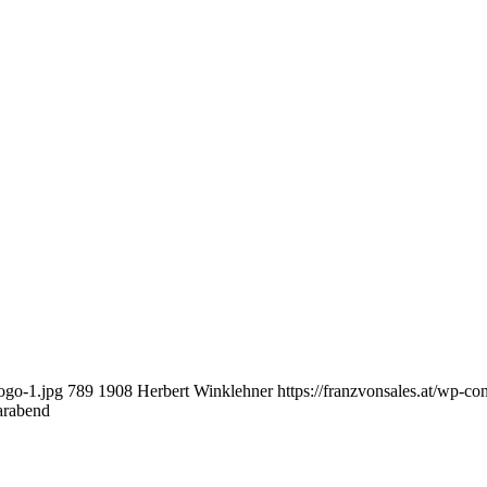
ogo-1.jpg
789
1908
Herbert Winklehner
https://franzvonsales.at/wp-
arabend