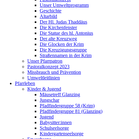
Unser Umweltprogramm
Geschichte
Altarbild
Der Hl. Judas Thaddäus
Die Kirchenfenster
Die Statue des hl. Antonius
Der alte Kreuzweg
Die Glocken der Krim
Die Kreuzigungsgruppe
Straßennamen in der Krim
Unser Pfarrpatron
Pastoralkonzept 2023
Missbrauch und Prävention
Umweltleitlinien
Pfarrleben
Kinder & Jugend
Mäusetreff Glanzing
Jungschar
Pfadfindergruppe 58 (Krim)
Pfadfindergruppe 81 (Glanzing)
Jugend
Babysitter:innen
Schulseelsorge
Kindergartenseelsorge