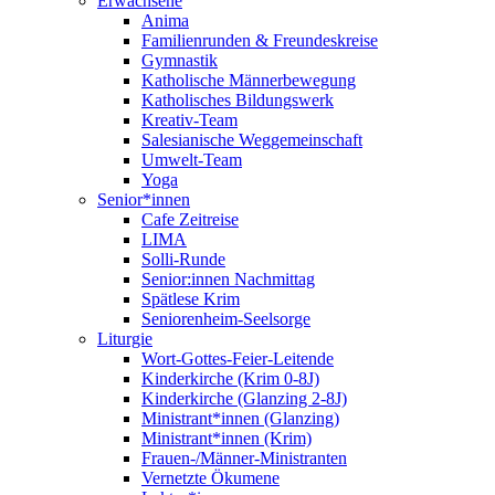
Erwachsene
Anima
Familienrunden & Freundeskreise
Gymnastik
Katholische Männerbewegung
Katholisches Bildungswerk
Kreativ-Team
Salesianische Weggemeinschaft
Umwelt-Team
Yoga
Senior*innen
Cafe Zeitreise
LIMA
Solli-Runde
Senior:innen Nachmittag
Spätlese Krim
Seniorenheim-Seelsorge
Liturgie
Wort-Gottes-Feier-Leitende
Kinderkirche (Krim 0-8J)
Kinderkirche (Glanzing 2-8J)
Ministrant*innen (Glanzing)
Ministrant*innen (Krim)
Frauen-/Männer-Ministranten
Vernetzte Ökumene