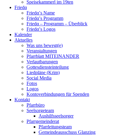
Speisekammerl im 19ten
Friedα
Friedα’s Name
Friedα’s Programm
Friedα – Programm – Überblick
Friedα’s Logos
Kalender
Aktuelles
Was uns bewegt(e)
Veranstaltungen
Pfarrblatt MITEINANDER
Verlautbarungen
Gottesdiensteinteilung
Liedpläne (Krim)
Social Media
Fotos
Logos
Kontoverbindungen für Spenden
Kontakt
Pfarrbüro
Seelsorgeteam
Aushilfsseelsorger
Pfarrgemeinderat
Pfarrleitungsteam
Gemeindeausschuss Glanzing