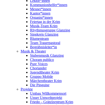
Lektor*innen
Kommunionhelfer*innen
Mesner*innen
Kantor*innen
Organist*innen
Feiertag in der Krim
Musik-Team Krim
Rhythmusgruppe Glanzing
Singkreis Glanzing
Blumenteam
Team Trauerpastoral
Begräbnisleiter*in
Musik & Theater
Stubenmusik Glanzing
Choram publico
Pure Voices
Choriander
Jugendtheater Krim
Gruppo Mobile
Märchentheater Krim
Die Pinguine
Projekte
Umbau Willkommensort
Unser Umweltprojekt
Friedα – Grätzlzentrum Krim