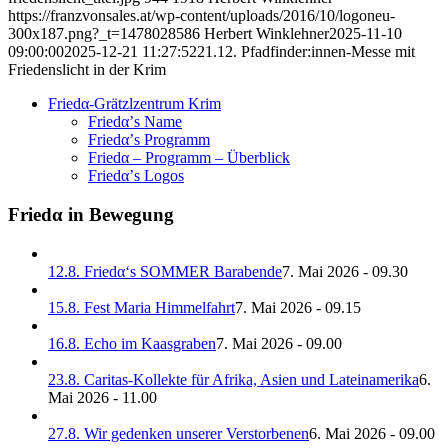
https://franzvonsales.at/wp-content/uploads/2016/10/logoneu-
300x187.png?_t=1478028586
Herbert Winklehner
2025-11-10
09:00:00
2025-12-21 11:27:52
21.12. Pfadfinder:innen-Messe mit
Friedenslicht in der Krim
Friedα-Grätzlzentrum Krim
Friedα’s Name
Friedα’s Programm
Friedα – Programm – Überblick
Friedα’s Logos
Friedα in Bewegung
12.8. Friedα‘s SOMMER Barabende
7. Mai 2026 - 09.30
15.8. Fest Maria Himmelfahrt
7. Mai 2026 - 09.15
16.8. Echo im Kaasgraben
7. Mai 2026 - 09.00
23.8. Caritas-Kollekte für Afrika, Asien und Lateinamerika
6.
Mai 2026 - 11.00
27.8. Wir gedenken unserer Verstorbenen
6. Mai 2026 - 09.00