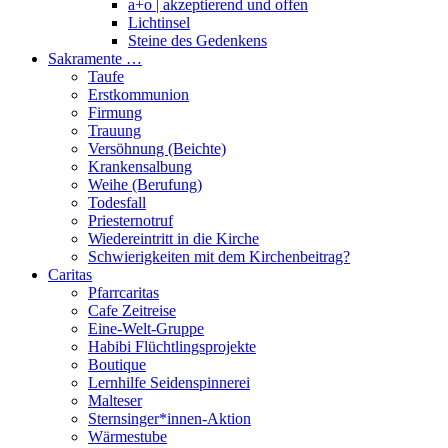
a+o | akzeptierend und offen
Lichtinsel
Steine des Gedenkens
Sakramente …
Taufe
Erstkommunion
Firmung
Trauung
Versöhnung (Beichte)
Krankensalbung
Weihe (Berufung)
Todesfall
Priesternotruf
Wiedereintritt in die Kirche
Schwierigkeiten mit dem Kirchenbeitrag?
Caritas
Pfarrcaritas
Cafe Zeitreise
Eine-Welt-Gruppe
Habibi Flüchtlingsprojekte
Boutique
Lernhilfe Seidenspinnerei
Malteser
Sternsinger*innen-Aktion
Wärmestube