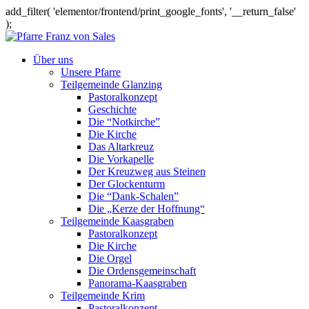
add_filter( 'elementor/frontend/print_google_fonts', '__return_false'
);
Über uns
Unsere Pfarre
Teilgemeinde Glanzing
Pastoralkonzept
Geschichte
Die “Notkirche”
Die Kirche
Das Altarkreuz
Die Vorkapelle
Der Kreuzweg aus Steinen
Der Glockenturm
Die “Dank-Schalen”
Die „Kerze der Hoffnung“
Teilgemeinde Kaasgraben
Pastoralkonzept
Die Kirche
Die Orgel
Die Ordensgemeinschaft
Panorama-Kaasgraben
Teilgemeinde Krim
Pastoralkonzept