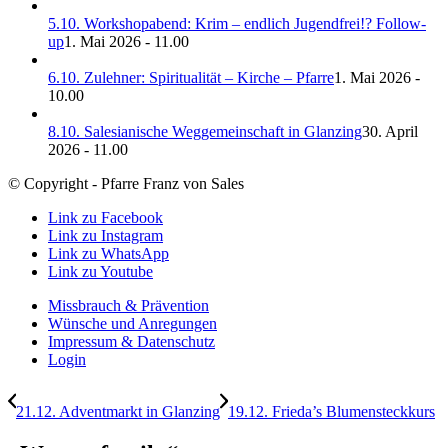
5.10. Workshopabend: Krim – endlich Jugendfrei!? Follow-
up
1. Mai 2026 - 11.00
6.10. Zulehner: Spiritualität – Kirche – Pfarre
1. Mai 2026 -
10.00
8.10. Salesianische Weggemeinschaft in Glanzing
30. April
2026 - 11.00
© Copyright - Pfarre Franz von Sales
Link zu Facebook
Link zu Instagram
Link zu WhatsApp
Link zu Youtube
Missbrauch & Prävention
Wünsche und Anregungen
Impressum & Datenschutz
Login
21.12. Adventmarkt in Glanzing
19.12. Frieda’s Blumensteckkurs