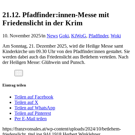
21.12. Pfadfinder:innen-Messe mit
Friedenslicht in der Krim
10. November 2025
/
in
News
Goki
,
KiWoG
,
Pfadfinder
,
Woki
Am Sonntag, 21. Dezember 2025, wird die Heilige Messe samt
Kinderkirche um 09.30 Uhr von den Pfadfinder:innen gestaltet. Sie
werden dabei auch das Friedenslicht aus Betlehem verteilen. Nach
der Heiligen Messe: Glühwein und Punsch.
Eintrag teilen
Teilen auf Facebook
Teilen auf X
Teilen auf WhatsApp
Teilen auf Pinterest
Per E-Mail teilen
https://franzvonsales.at/wp-content/uploads/2024/10/betlehem-
friedenslicht_titel.jpg
944
1918
Herbert Winklehner