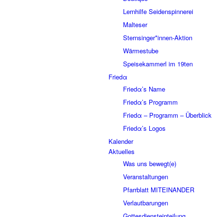
Lernhilfe Seidenspinnerei
Malteser
Sternsinger*innen-Aktion
Wärmestube
Speisekammerl im 19ten
Friedα
Friedα’s Name
Friedα’s Programm
Friedα – Programm – Überblick
Friedα’s Logos
Kalender
Aktuelles
Was uns bewegt(e)
Veranstaltungen
Pfarrblatt MITEINANDER
Verlautbarungen
Gottesdiensteinteilung