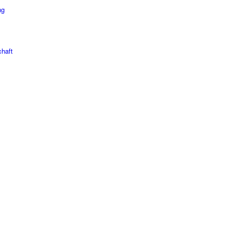
ng
haft