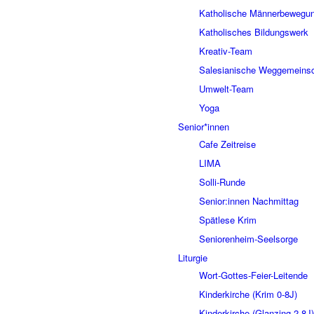
Katholische Männerbewegu
Katholisches Bildungswerk
Kreativ-Team
Salesianische Weggemeinsc
Umwelt-Team
Yoga
Senior*innen
Cafe Zeitreise
LIMA
Solli-Runde
Senior:innen Nachmittag
Spätlese Krim
Seniorenheim-Seelsorge
Liturgie
Wort-Gottes-Feier-Leitende
Kinderkirche (Krim 0-8J)
Kinderkirche (Glanzing 2-8J)