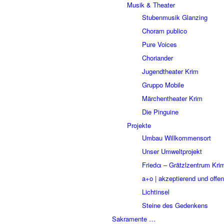
Musik & Theater
Stubenmusik Glanzing
Choram publico
Pure Voices
Choriander
Jugendtheater Krim
Gruppo Mobile
Märchentheater Krim
Die Pinguine
Projekte
Umbau Willkommensort
Unser Umweltprojekt
Friedα – Grätzlzentrum Kri
a+o | akzeptierend und offen
Lichtinsel
Steine des Gedenkens
Sakramente …