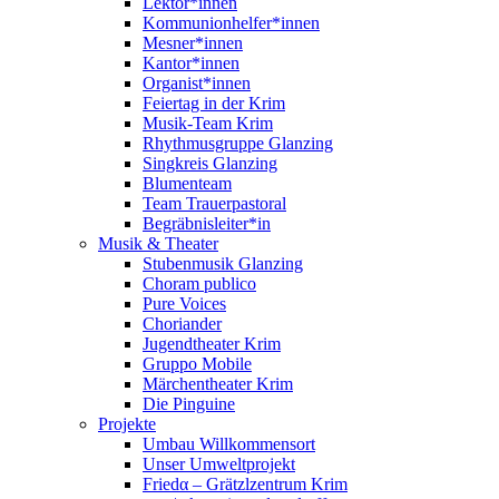
Lektor*innen
Kommunionhelfer*innen
Mesner*innen
Kantor*innen
Organist*innen
Feiertag in der Krim
Musik-Team Krim
Rhythmusgruppe Glanzing
Singkreis Glanzing
Blumenteam
Team Trauerpastoral
Begräbnisleiter*in
Musik & Theater
Stubenmusik Glanzing
Choram publico
Pure Voices
Choriander
Jugendtheater Krim
Gruppo Mobile
Märchentheater Krim
Die Pinguine
Projekte
Umbau Willkommensort
Unser Umweltprojekt
Friedα – Grätzlzentrum Krim