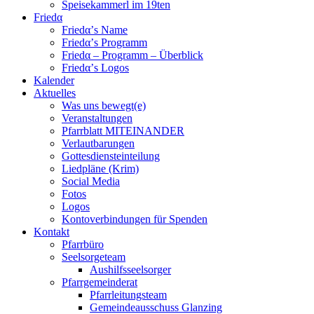
Speisekammerl im 19ten
Friedα
Friedα’s Name
Friedα’s Programm
Friedα – Programm – Überblick
Friedα’s Logos
Kalender
Aktuelles
Was uns bewegt(e)
Veranstaltungen
Pfarrblatt MITEINANDER
Verlautbarungen
Gottesdiensteinteilung
Liedpläne (Krim)
Social Media
Fotos
Logos
Kontoverbindungen für Spenden
Kontakt
Pfarrbüro
Seelsorgeteam
Aushilfsseelsorger
Pfarrgemeinderat
Pfarrleitungsteam
Gemeindeausschuss Glanzing