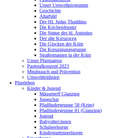
Unser Umweltprogramm
Geschichte
Altarbild
Der Hl. Judas Thaddäus
Die Kirchenfenster
Die Statue des hl. Antonius
Der alte Kreuzweg
Die Glocken der Krim
Die Kreuzigungsgruppe
Straßennamen in der Krim
Unser Pfarrpatron
Pastoralkonzept 2023
Missbrauch und Prävention
Umweltleitlinien
Pfarrleben
Kinder & Jugend
Mäusetreff Glanzing
Jungschar
Pfadfindergruppe 58 (Krim)
Pfadfindergruppe 81 (Glanzing)
Jugend
Babysitter:innen
Schulseelsorge
Kindergartenseelsorge