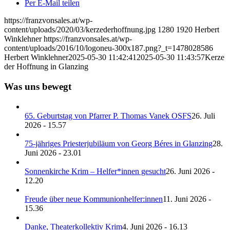
Per E-Mail teilen
https://franzvonsales.at/wp-
content/uploads/2020/03/kerzederhoffnung.jpg
1280
1920
Herbert
Winklehner
https://franzvonsales.at/wp-
content/uploads/2016/10/logoneu-300x187.png?_t=1478028586
Herbert Winklehner
2025-05-30 11:42:41
2025-05-30 11:43:57
Kerze
der Hoffnung in Glanzing
Was uns bewegt
65. Geburtstag von Pfarrer P. Thomas Vanek OSFS
26. Juli
2026 - 15.57
75-jähriges Priesterjubiläum von Georg Béres in Glanzing
28.
Juni 2026 - 23.01
Sonnenkirche Krim – Helfer*innen gesucht
26. Juni 2026 -
12.20
Freude über neue Kommunionhelfer:innen
11. Juni 2026 -
15.36
Danke, Theaterkollektiv Krim
4. Juni 2026 - 16.13