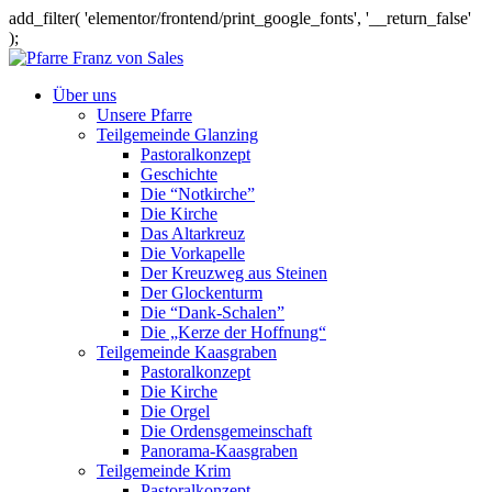
add_filter( 'elementor/frontend/print_google_fonts', '__return_false'
);
Über uns
Unsere Pfarre
Teilgemeinde Glanzing
Pastoralkonzept
Geschichte
Die “Notkirche”
Die Kirche
Das Altarkreuz
Die Vorkapelle
Der Kreuzweg aus Steinen
Der Glockenturm
Die “Dank-Schalen”
Die „Kerze der Hoffnung“
Teilgemeinde Kaasgraben
Pastoralkonzept
Die Kirche
Die Orgel
Die Ordensgemeinschaft
Panorama-Kaasgraben
Teilgemeinde Krim
Pastoralkonzept