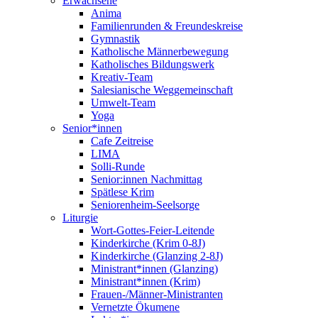
Erwachsene
Anima
Familienrunden & Freundeskreise
Gymnastik
Katholische Männerbewegung
Katholisches Bildungswerk
Kreativ-Team
Salesianische Weggemeinschaft
Umwelt-Team
Yoga
Senior*innen
Cafe Zeitreise
LIMA
Solli-Runde
Senior:innen Nachmittag
Spätlese Krim
Seniorenheim-Seelsorge
Liturgie
Wort-Gottes-Feier-Leitende
Kinderkirche (Krim 0-8J)
Kinderkirche (Glanzing 2-8J)
Ministrant*innen (Glanzing)
Ministrant*innen (Krim)
Frauen-/Männer-Ministranten
Vernetzte Ökumene