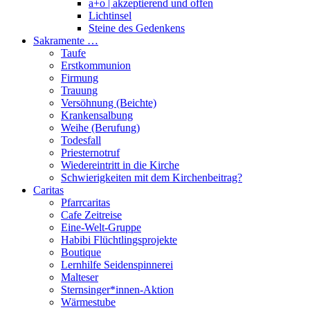
a+o | akzeptierend und offen
Lichtinsel
Steine des Gedenkens
Sakramente …
Taufe
Erstkommunion
Firmung
Trauung
Versöhnung (Beichte)
Krankensalbung
Weihe (Berufung)
Todesfall
Priesternotruf
Wiedereintritt in die Kirche
Schwierigkeiten mit dem Kirchenbeitrag?
Caritas
Pfarrcaritas
Cafe Zeitreise
Eine-Welt-Gruppe
Habibi Flüchtlingsprojekte
Boutique
Lernhilfe Seidenspinnerei
Malteser
Sternsinger*innen-Aktion
Wärmestube