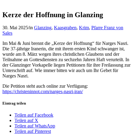
Kerze der Hoffnung in Glanzing
30. Mai 2025
/
in
Glanzing
,
Kaasgraben
,
Krim
,
Pfarre Franz von
Sales
Im Mai & Juni brennt die „Kerze der Hoffnung“ für Narges Nasri.
Die 37-jährige Iranerin, die mit ihrem ersten Kind schwanger ist,
wurde am 8. März wegen ihres christlichen Glaubens und der
Teilnahme an Gottesdiensten zu sechzehn Jahren Haft verurteilt. In
der Glanzinger Vorkapelle liegen Petitionen für ihre Freilassung zur
Unterschrift auf. Wie immer bitten wir auch um Ihr Gebet für
Narges Nasri.
Die Petition steht auch online zur Verfügung:
https://christeninnot.com/narges-nasri-iran/
Eintrag teilen
Teilen auf Facebook
Teilen auf X
Teilen auf WhatsApp
Teilen auf Pinterest