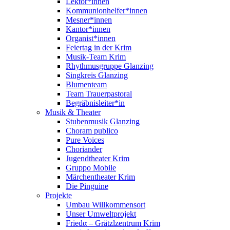
Lektor*innen
Kommunionhelfer*innen
Mesner*innen
Kantor*innen
Organist*innen
Feiertag in der Krim
Musik-Team Krim
Rhythmusgruppe Glanzing
Singkreis Glanzing
Blumenteam
Team Trauerpastoral
Begräbnisleiter*in
Musik & Theater
Stubenmusik Glanzing
Choram publico
Pure Voices
Choriander
Jugendtheater Krim
Gruppo Mobile
Märchentheater Krim
Die Pinguine
Projekte
Umbau Willkommensort
Unser Umweltprojekt
Friedα – Grätzlzentrum Krim