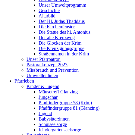
Unser Umweltprogramm
Geschichte
Altarbild
Der Hl. Judas Thaddäus
Die Kirchenfenster
Die Statue des hl. Antonius
Der alte Kreuzweg
Die Glocken der Krim
Die Kreuzigungsgruppe
Straßennamen in der Krim
Unser Pfarrpatron
Pastoralkonzept 2023
Missbrauch und Prävention
Umweltleitlinien
Pfarrleben
Kinder & Jugend
Mäusetreff Glanzing
Jungschar
Pfadfindergruppe 58 (Krim)
Pfadfindergruppe 81 (Glanzing)
Jugend
Babysitter:innen
Schulseelsorge
Kindergartenseelsorge