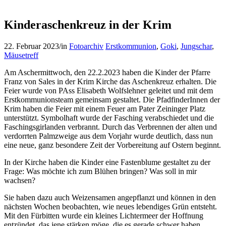
Kinderaschenkreuz in der Krim
22. Februar 2023
/
in
Fotoarchiv
Erstkommunion
,
Goki
,
Jungschar
,
Mäusetreff
Am Aschermittwoch, den 22.2.2023 haben die Kinder der Pfarre
Franz von Sales in der Krim Kirche das Aschenkreuz erhalten. Die
Feier wurde von PAss Elisabeth Wolfslehner geleitet und mit dem
Erstkommunionsteam gemeinsam gestaltet. Die PfadfinderInnen der
Krim haben die Feier mit einem Feuer am Pater Zeininger Platz
unterstützt. Symbolhaft wurde der Fasching verabschiedet und die
Faschingsgirlanden verbrannt. Durch das Verbrennen der alten und
verdorrten Palmzweige aus dem Vorjahr wurde deutlich, dass nun
eine neue, ganz besondere Zeit der Vorbereitung auf Ostern beginnt.
In der Kirche haben die Kinder eine Fastenblume gestaltet zu der
Frage: Was möchte ich zum Blühen bringen? Was soll in mir
wachsen?
Sie haben dazu auch Weizensamen angepflanzt und können in den
nächsten Wochen beobachten, wie neues lebendiges Grün entsteht.
Mit den Fürbitten wurde ein kleines Lichtermeer der Hoffnung
entzündet, das jene stärken möge, die es gerade schwer haben.