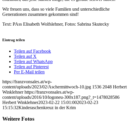
Wir freuen uns, dass so viele Familien und unterschiedliche
Generationen zusammen gekommen sind!
Text: PAss Elisabeth Wolfslehner, Fotos: Sabrina Skutecky
Eintrag teilen
Teilen auf Facebook
Teilen auf X
Teilen auf WhatsApp
Teilen auf Pinterest
Per E-Mail teilen
https://franzvonsales.at/wp-
content/uploads/2023/02/Aschermittwoch-10.jpg
1536
2048
Herbert
Winklehner
https://franzvonsales.at/wp-
content/uploads/2016/10/logoneu-300x187.png?_t=1478028586
Herbert Winklehner
2023-02-22 15:01:00
2023-02-23
15:15:32
Kinderaschenkreuz in der Krim
Weitere Fotos