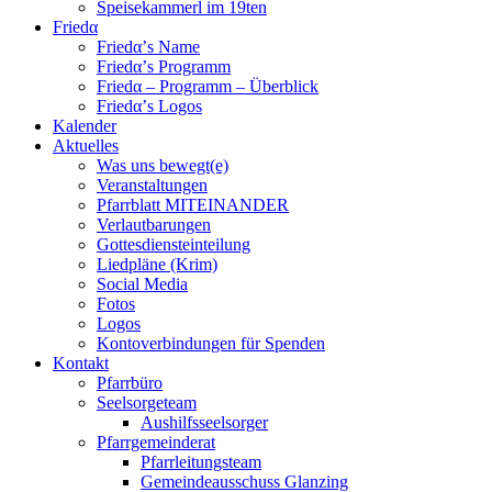
Speisekammerl im 19ten
Friedα
Friedα’s Name
Friedα’s Programm
Friedα – Programm – Überblick
Friedα’s Logos
Kalender
Aktuelles
Was uns bewegt(e)
Veranstaltungen
Pfarrblatt MITEINANDER
Verlautbarungen
Gottesdiensteinteilung
Liedpläne (Krim)
Social Media
Fotos
Logos
Kontoverbindungen für Spenden
Kontakt
Pfarrbüro
Seelsorgeteam
Aushilfsseelsorger
Pfarrgemeinderat
Pfarrleitungsteam
Gemeindeausschuss Glanzing