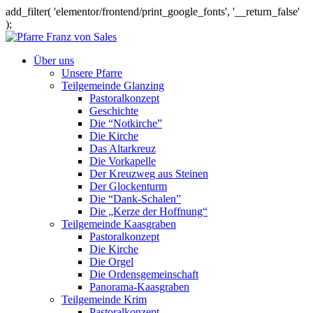
add_filter( 'elementor/frontend/print_google_fonts', '__return_false'
);
Über uns
Unsere Pfarre
Teilgemeinde Glanzing
Pastoralkonzept
Geschichte
Die “Notkirche”
Die Kirche
Das Altarkreuz
Die Vorkapelle
Der Kreuzweg aus Steinen
Der Glockenturm
Die “Dank-Schalen”
Die „Kerze der Hoffnung“
Teilgemeinde Kaasgraben
Pastoralkonzept
Die Kirche
Die Orgel
Die Ordensgemeinschaft
Panorama-Kaasgraben
Teilgemeinde Krim
Pastoralkonzept