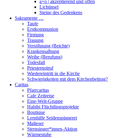
a+o | akzeptierend und offen
Lichtinsel
Steine des Gedenkens
Sakramente …
Taufe
Erstkommunion
Firmung
Trauung
Versöhnung (Beichte)
Krankensalbung
Weihe (Berufung)
Todesfall
Priesternotruf
Wiedereintritt in die Kirche
Schwierigkeiten mit dem Kirchenbeitrag?
Caritas
Pfarrcaritas
Cafe Zeitreise
Eine-Welt-Gruppe
Habibi Flüchtlingsprojekte
Boutique
Lernhilfe Seidenspinnerei
Malteser
Sternsinger*innen-Aktion
Wärmestube