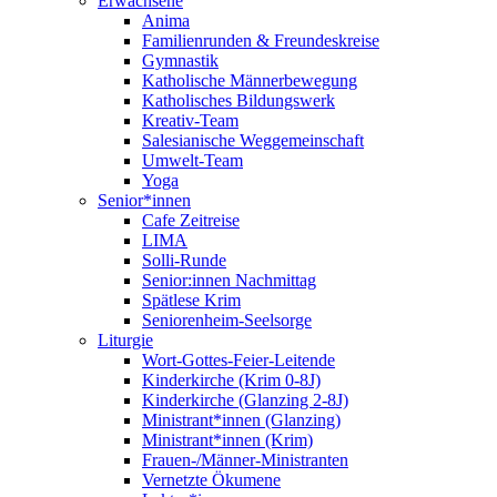
Erwachsene
Anima
Familienrunden & Freundeskreise
Gymnastik
Katholische Männerbewegung
Katholisches Bildungswerk
Kreativ-Team
Salesianische Weggemeinschaft
Umwelt-Team
Yoga
Senior*innen
Cafe Zeitreise
LIMA
Solli-Runde
Senior:innen Nachmittag
Spätlese Krim
Seniorenheim-Seelsorge
Liturgie
Wort-Gottes-Feier-Leitende
Kinderkirche (Krim 0-8J)
Kinderkirche (Glanzing 2-8J)
Ministrant*innen (Glanzing)
Ministrant*innen (Krim)
Frauen-/Männer-Ministranten
Vernetzte Ökumene