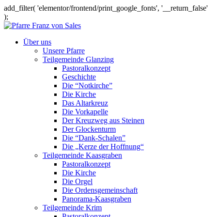
add_filter( 'elementor/frontend/print_google_fonts', '__return_false'
);
Über uns
Unsere Pfarre
Teilgemeinde Glanzing
Pastoralkonzept
Geschichte
Die “Notkirche”
Die Kirche
Das Altarkreuz
Die Vorkapelle
Der Kreuzweg aus Steinen
Der Glockenturm
Die “Dank-Schalen”
Die „Kerze der Hoffnung“
Teilgemeinde Kaasgraben
Pastoralkonzept
Die Kirche
Die Orgel
Die Ordensgemeinschaft
Panorama-Kaasgraben
Teilgemeinde Krim
Pastoralkonzept