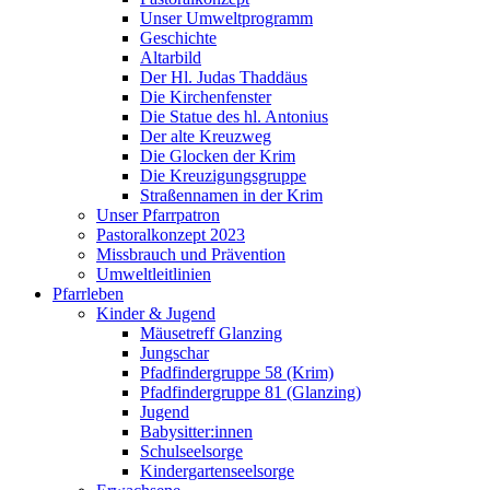
Unser Umweltprogramm
Geschichte
Altarbild
Der Hl. Judas Thaddäus
Die Kirchenfenster
Die Statue des hl. Antonius
Der alte Kreuzweg
Die Glocken der Krim
Die Kreuzigungsgruppe
Straßennamen in der Krim
Unser Pfarrpatron
Pastoralkonzept 2023
Missbrauch und Prävention
Umweltleitlinien
Pfarrleben
Kinder & Jugend
Mäusetreff Glanzing
Jungschar
Pfadfindergruppe 58 (Krim)
Pfadfindergruppe 81 (Glanzing)
Jugend
Babysitter:innen
Schulseelsorge
Kindergartenseelsorge