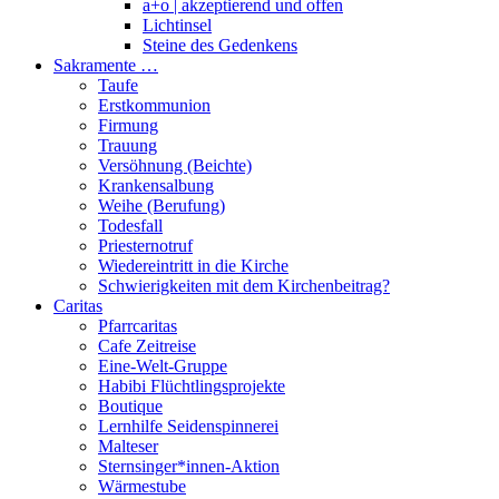
a+o | akzeptierend und offen
Lichtinsel
Steine des Gedenkens
Sakramente …
Taufe
Erstkommunion
Firmung
Trauung
Versöhnung (Beichte)
Krankensalbung
Weihe (Berufung)
Todesfall
Priesternotruf
Wiedereintritt in die Kirche
Schwierigkeiten mit dem Kirchenbeitrag?
Caritas
Pfarrcaritas
Cafe Zeitreise
Eine-Welt-Gruppe
Habibi Flüchtlingsprojekte
Boutique
Lernhilfe Seidenspinnerei
Malteser
Sternsinger*innen-Aktion
Wärmestube