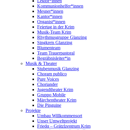
Lektor*innen
Kommunionhelfer*innen
Mesner*innen
Kantor*innen
Organist*innen
Feiertag in der Krim
Musik-Team Krim
Rhythmusgruppe Glanzing
Singkreis Glanzing
Blumenteam
Team Trauerpastoral
Begräbnisleiter*in
Musik & Theater
Stubenmusik Glanzing
Choram publico
Pure Voices
Choriander
Jugendtheater Krim
Gruppo Mobile
Märchentheater Krim
Die Pinguine
Projekte
Umbau Willkommensort
Unser Umweltprojekt
Friedα – Grätzlzentrum Krim