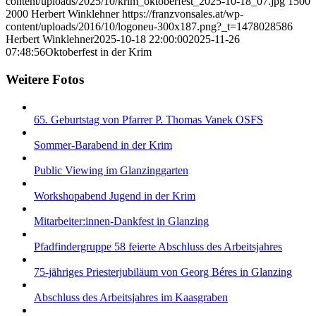
content/uploads/2025/10/krim_oktoberfest_2025-10-18_07.jpg
1500
2000
Herbert Winklehner
https://franzvonsales.at/wp-
content/uploads/2016/10/logoneu-300x187.png?_t=1478028586
Herbert Winklehner
2025-10-18 22:00:00
2025-11-26
07:48:56
Oktoberfest in der Krim
Weitere Fotos
65. Geburtstag von Pfarrer P. Thomas Vanek OSFS
Sommer-Barabend in der Krim
Public Viewing im Glanzinggarten
Workshopabend Jugend in der Krim
Mitarbeiter:innen-Dankfest in Glanzing
Pfadfindergruppe 58 feierte Abschluss des Arbeitsjahres
75-jähriges Priesterjubiläum von Georg Béres in Glanzing
Abschluss des Arbeitsjahres im Kaasgraben