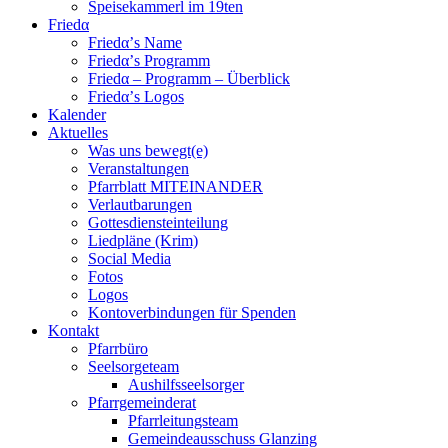
Speisekammerl im 19ten
Friedα
Friedα’s Name
Friedα’s Programm
Friedα – Programm – Überblick
Friedα’s Logos
Kalender
Aktuelles
Was uns bewegt(e)
Veranstaltungen
Pfarrblatt MITEINANDER
Verlautbarungen
Gottesdiensteinteilung
Liedpläne (Krim)
Social Media
Fotos
Logos
Kontoverbindungen für Spenden
Kontakt
Pfarrbüro
Seelsorgeteam
Aushilfsseelsorger
Pfarrgemeinderat
Pfarrleitungsteam
Gemeindeausschuss Glanzing