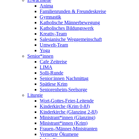
Erwachsene
Anima
Familienrunden & Freundeskreise
Gymnastik
Katholische Männerbewegung
Katholisches Bildungswerk
Kreativ-Team
Salesianische Weggemeinschaft
Umwelt-Team
Yoga
Senior*innen
Cafe Zeitreise
LIMA
Solli-Runde
Senior:innen Nachmittag
Spätlese Krim
Seniorenheim-Seelsorge
Liturgie
Wort-Gottes-Feier-Leitende
Kinderkirche (Krim 0-8J)
Kinderkirche (Glanzing 2-8J)
Ministrant*innen (Glanzing)
Ministrant*innen (Krim)
Frauen-/Männer-Ministranten
Vernetzte Ökumene