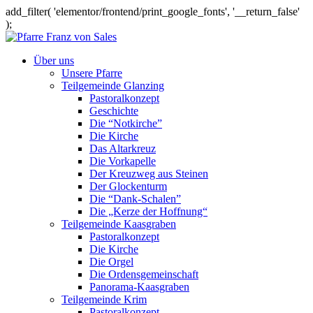
add_filter( 'elementor/frontend/print_google_fonts', '__return_false'
);
Über uns
Unsere Pfarre
Teilgemeinde Glanzing
Pastoralkonzept
Geschichte
Die “Notkirche”
Die Kirche
Das Altarkreuz
Die Vorkapelle
Der Kreuzweg aus Steinen
Der Glockenturm
Die “Dank-Schalen”
Die „Kerze der Hoffnung“
Teilgemeinde Kaasgraben
Pastoralkonzept
Die Kirche
Die Orgel
Die Ordensgemeinschaft
Panorama-Kaasgraben
Teilgemeinde Krim
Pastoralkonzept