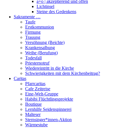
a+o | akzeptierend und offen
Lichtinsel
Steine des Gedenkens
Sakramente …
Taufe
Erstkommunion
Firmung
Trauung
Versöhnung (Beichte)
Krankensalbung
Weihe (Berufung)
Todesfall
Priesternotruf
Wiedereintritt in die Kirche
Schwierigkeiten mit dem Kirchenbeitrag?
Caritas
Pfarrcaritas
Cafe Zeitreise
Eine-Welt-Gruppe
Habibi Flüchtlingsprojekte
Boutique
Lernhilfe Seidenspinnerei
Malteser
Sternsinger*innen-Aktion
Wärmestube