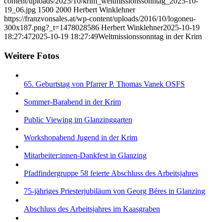
content/uploads/2025/10/krim_weltmissionssonntag_2025-10-
19_06.jpg
1500
2000
Herbert Winklehner
https://franzvonsales.at/wp-content/uploads/2016/10/logoneu-
300x187.png?_t=1478028586
Herbert Winklehner
2025-10-19
18:27:47
2025-10-19 18:27:49
Weltmissionssonntag in der Krim
Weitere Fotos
65. Geburtstag von Pfarrer P. Thomas Vanek OSFS
Sommer-Barabend in der Krim
Public Viewing im Glanzinggarten
Workshopabend Jugend in der Krim
Mitarbeiter:innen-Dankfest in Glanzing
Pfadfindergruppe 58 feierte Abschluss des Arbeitsjahres
75-jähriges Priesterjubiläum von Georg Béres in Glanzing
Abschluss des Arbeitsjahres im Kaasgraben