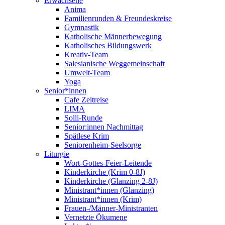
Erwachsene
Anima
Familienrunden & Freundeskreise
Gymnastik
Katholische Männerbewegung
Katholisches Bildungswerk
Kreativ-Team
Salesianische Weggemeinschaft
Umwelt-Team
Yoga
Senior*innen
Cafe Zeitreise
LIMA
Solli-Runde
Senior:innen Nachmittag
Spätlese Krim
Seniorenheim-Seelsorge
Liturgie
Wort-Gottes-Feier-Leitende
Kinderkirche (Krim 0-8J)
Kinderkirche (Glanzing 2-8J)
Ministrant*innen (Glanzing)
Ministrant*innen (Krim)
Frauen-/Männer-Ministranten
Vernetzte Ökumene