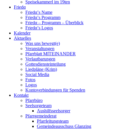
Speisekammerl im 19ten
Friedα
Friedα’s Name
Friedα’s Programm
Friedα – Programm – Überblick
Friedα’s Logos
Kalender
Aktuelles
Was uns bewegt(e)
Veranstaltungen
Pfarrblatt MITEINANDER
Verlautbarungen
Gottesdiensteinteilung
Liedpläne (Krim)
Social Media
Fotos
Logos
Kontoverbindungen für Spenden
Kontakt
Pfarrbüro
Seelsorgeteam
Aushilfsseelsorger
Pfarrgemeinderat
Pfarrleitungsteam
Gemeindeausschuss Glanzing