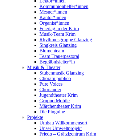
Lektor*innen
Kommunionhelfer*innen
Mesner*innen
Kantor*innen
Organist*innen
Feiertag in der Krim
Musik-Team Krim
Rhythmusgruppe Glanzing
Singkreis Glanzing
Blumenteam
Team Trauerpastoral
Begräbnisleiter*in
Musik & Theater
Stubenmusik Glanzing
Choram publico
Pure Voices
Choriander
Jugendtheater Krim
Gruppo Mobile
Märchentheater Krim
Die Pinguine
Projekte
Umbau Willkommensort
Unser Umweltprojekt
Friedα – Grätzlzentrum Krim