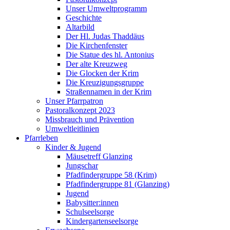
Unser Umweltprogramm
Geschichte
Altarbild
Der Hl. Judas Thaddäus
Die Kirchenfenster
Die Statue des hl. Antonius
Der alte Kreuzweg
Die Glocken der Krim
Die Kreuzigungsgruppe
Straßennamen in der Krim
Unser Pfarrpatron
Pastoralkonzept 2023
Missbrauch und Prävention
Umweltleitlinien
Pfarrleben
Kinder & Jugend
Mäusetreff Glanzing
Jungschar
Pfadfindergruppe 58 (Krim)
Pfadfindergruppe 81 (Glanzing)
Jugend
Babysitter:innen
Schulseelsorge
Kindergartenseelsorge