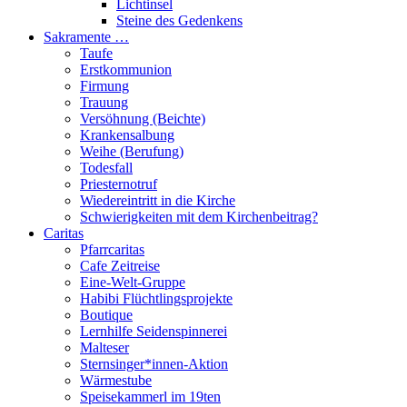
Lichtinsel
Steine des Gedenkens
Sakramente …
Taufe
Erstkommunion
Firmung
Trauung
Versöhnung (Beichte)
Krankensalbung
Weihe (Berufung)
Todesfall
Priesternotruf
Wiedereintritt in die Kirche
Schwierigkeiten mit dem Kirchenbeitrag?
Caritas
Pfarrcaritas
Cafe Zeitreise
Eine-Welt-Gruppe
Habibi Flüchtlingsprojekte
Boutique
Lernhilfe Seidenspinnerei
Malteser
Sternsinger*innen-Aktion
Wärmestube
Speisekammerl im 19ten