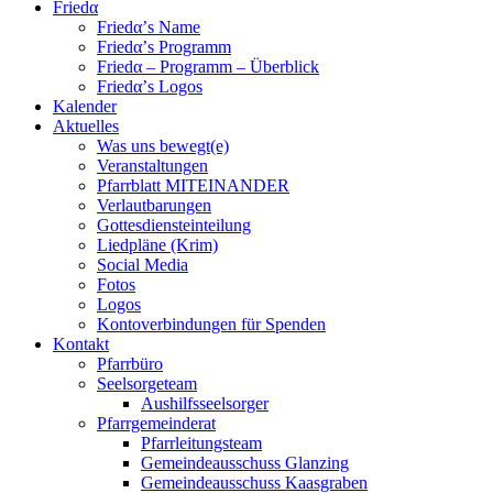
Friedα
Friedα’s Name
Friedα’s Programm
Friedα – Programm – Überblick
Friedα’s Logos
Kalender
Aktuelles
Was uns bewegt(e)
Veranstaltungen
Pfarrblatt MITEINANDER
Verlautbarungen
Gottesdiensteinteilung
Liedpläne (Krim)
Social Media
Fotos
Logos
Kontoverbindungen für Spenden
Kontakt
Pfarrbüro
Seelsorgeteam
Aushilfsseelsorger
Pfarrgemeinderat
Pfarrleitungsteam
Gemeindeausschuss Glanzing
Gemeindeausschuss Kaasgraben