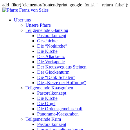
add_filter( 'elementor/frontend/print_google_fonts', '__return_false' );
Über uns
Unsere Pfarre
Teilgemeinde Glanzing
Pastoralkonzept
Geschichte
Die “Notkirche”
Die Kirche
Das Altarkreuz
Die Vorkapelle
Der Kreuzweg aus Steinen
Der Glockenturm
Die “Dank-Schalen”
Die „Kerze der Hoffnung“
Teilgemeinde Kaasgraben
Pastoralkonzept
Die Kirche
Die Orgel
Die Ordensgemeinschaft
Panorama-Kaasgraben
Teilgemeinde Krim
Pastoralkonzept
Unser Umweltprogramm