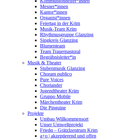
Kommunionhelfer*innen
Mesner*innen
Kantor*innen
Organist*innen
Feiertag in der Krim
Musik-Team Krim
Rhythmusgruppe Glanzing
Singkreis Glanzing
Blumenteam
Team Trauerpastoral
Begräbnisleiter*in
Musik & Theater
Stubenmusik Glanzing
Choram publico
Pure Voices
Choriander
Jugendtheater Krim
Gruppo Mobile
Märchentheater Krim
Die Pinguine
Projekte
Umbau Willkommensort
Unser Umweltprojekt
Friedα – Grätzlzentrum Krim
a+o | akzeptierend und offen