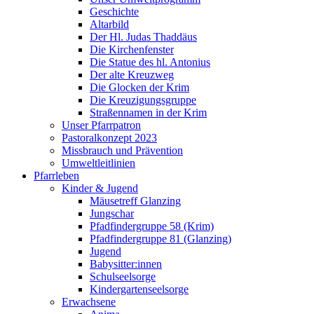
Geschichte
Altarbild
Der Hl. Judas Thaddäus
Die Kirchenfenster
Die Statue des hl. Antonius
Der alte Kreuzweg
Die Glocken der Krim
Die Kreuzigungsgruppe
Straßennamen in der Krim
Unser Pfarrpatron
Pastoralkonzept 2023
Missbrauch und Prävention
Umweltleitlinien
Pfarrleben
Kinder & Jugend
Mäusetreff Glanzing
Jungschar
Pfadfindergruppe 58 (Krim)
Pfadfindergruppe 81 (Glanzing)
Jugend
Babysitter:innen
Schulseelsorge
Kindergartenseelsorge
Erwachsene