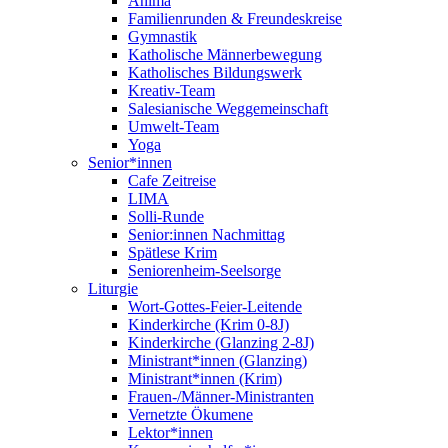
Anima
Familienrunden & Freundeskreise
Gymnastik
Katholische Männerbewegung
Katholisches Bildungswerk
Kreativ-Team
Salesianische Weggemeinschaft
Umwelt-Team
Yoga
Senior*innen
Cafe Zeitreise
LIMA
Solli-Runde
Senior:innen Nachmittag
Spätlese Krim
Seniorenheim-Seelsorge
Liturgie
Wort-Gottes-Feier-Leitende
Kinderkirche (Krim 0-8J)
Kinderkirche (Glanzing 2-8J)
Ministrant*innen (Glanzing)
Ministrant*innen (Krim)
Frauen-/Männer-Ministranten
Vernetzte Ökumene
Lektor*innen