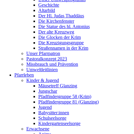
Geschichte
Altarbild
Der Hl. Judas Thaddäus
Die Kirchenfenster
Die Statue des hl. Antonius
Der alte Kreuzweg
Die Glocken der Krim
Die Kreuzigungsgruppe
Straßennamen in der Krim
Unser Pfarrpatron
Pastoralkonzept 2023
Missbrauch und Prävention
Umweltleitlinien
Pfarrleben
Kinder & Jugend
Mäusetreff Glanzing
Jungschar
Pfadfindergruppe 58 (Krim)
Pfadfindergruppe 81 (Glanzing)
Jugend
Babysitter:innen
Schulseelsorge
Kindergartenseelsorge
Erwachsene