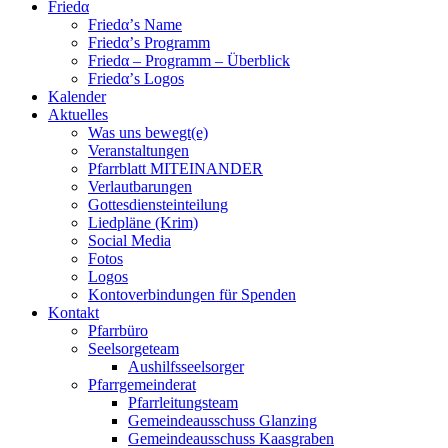
Friedα
Friedα’s Name
Friedα’s Programm
Friedα – Programm – Überblick
Friedα’s Logos
Kalender
Aktuelles
Was uns bewegt(e)
Veranstaltungen
Pfarrblatt MITEINANDER
Verlautbarungen
Gottesdiensteinteilung
Liedpläne (Krim)
Social Media
Fotos
Logos
Kontoverbindungen für Spenden
Kontakt
Pfarrbüro
Seelsorgeteam
Aushilfsseelsorger
Pfarrgemeinderat
Pfarrleitungsteam
Gemeindeausschuss Glanzing
Gemeindeausschuss Kaasgraben