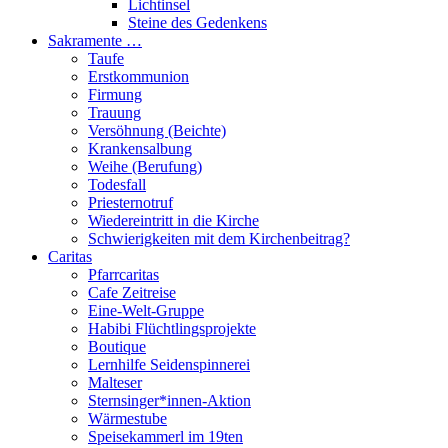
Lichtinsel
Steine des Gedenkens
Sakramente …
Taufe
Erstkommunion
Firmung
Trauung
Versöhnung (Beichte)
Krankensalbung
Weihe (Berufung)
Todesfall
Priesternotruf
Wiedereintritt in die Kirche
Schwierigkeiten mit dem Kirchenbeitrag?
Caritas
Pfarrcaritas
Cafe Zeitreise
Eine-Welt-Gruppe
Habibi Flüchtlingsprojekte
Boutique
Lernhilfe Seidenspinnerei
Malteser
Sternsinger*innen-Aktion
Wärmestube
Speisekammerl im 19ten