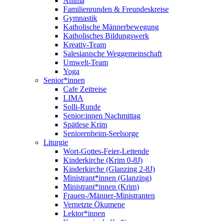
Anima
Familienrunden & Freundeskreise
Gymnastik
Katholische Männerbewegung
Katholisches Bildungswerk
Kreativ-Team
Salesianische Weggemeinschaft
Umwelt-Team
Yoga
Senior*innen
Cafe Zeitreise
LIMA
Solli-Runde
Senior:innen Nachmittag
Spätlese Krim
Seniorenheim-Seelsorge
Liturgie
Wort-Gottes-Feier-Leitende
Kinderkirche (Krim 0-8J)
Kinderkirche (Glanzing 2-8J)
Ministrant*innen (Glanzing)
Ministrant*innen (Krim)
Frauen-/Männer-Ministranten
Vernetzte Ökumene
Lektor*innen