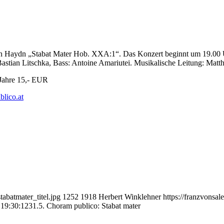
dn „Stabat Mater Hob. XXA:1“. Das Konzert beginnt um 19.00 Uhr i
astian Litschka, Bass: Antoine Amariutei. Musikalische Leitung: Matth
Jahre 15,- EUR
lico.at
abatmater_titel.jpg
1252
1918
Herbert Winklehner
https://franzvonsa
 19:30:12
31.5. Choram publico: Stabat mater