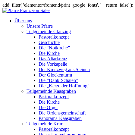
add_filter( 'elementor/frontend/print_google_fonts', '__return_false' );
Über uns
Unsere Pfarre
Teilgemeinde Glanzing
Pastoralkonzept
Geschichte
Die “Notkirche”
Die Kirche
Das Altarkreuz
Die Vorkapelle
Der Kreuzweg aus Steinen
Der Glockenturm
Die “Dank-Schalen”
Die „Kerze der Hoffnung“
Teilgemeinde Kaasgraben
Pastoralkonzept
Die Kirche
Die Orgel
Die Ordensgemeinschaft
Panorama-Kaasgraben
Teilgemeinde Krim
Pastoralkonzept
Unser Umweltprogramm