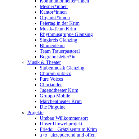
Kommunionhelfer*innen
Mesner*innen
Kantor*innen
Organist*innen
Feiertag in der Krim
Musik-Team Krim
Rhythmusgruppe Glanzing
Singkreis Glanzing
Blumenteam
Team Trauerpastoral
Begräbnisleiter*in
Musik & Theater
Stubenmusik Glanzing
Choram publico
Pure Voices
Choriander
Jugendtheater Krim
Gruppo Mobile
Märchentheater Krim
Die Pinguine
Projekte
Umbau Willkommensort
Unser Umweltprojekt
Friedα – Grätzlzentrum Krim
a+o | akzeptierend und offen