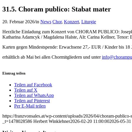
31.5. Choram publico: Stabat mater
20. Februar 2026
/
in
News
Chor
,
Konzert
,
Liturgie
Herzliche Einladung zum Konzert von CHORAM PUBLICO: Joseph Hay
Katharina Adamcyk / Magdalena Halste, Alt: Carina Kellner, Tenor: B
Karten gegen Mindestspende: Erwachsene 27,- EUR / Kinder bis 18 
erhältlich ab Mai bei allen Chormitgliedern und unter
info@chorampub
Eintrag teilen
Teilen auf Facebook
Teilen auf X
Teilen auf WhatsApp
Teilen auf Pinterest
Per E-Mail teilen
https://franzvonsales.at/wp-content/uploads/2026/04/choram-publico-st
_t=1478028586
Herbert Winklehner
2026-02-20 11:00:00
2026-05-31