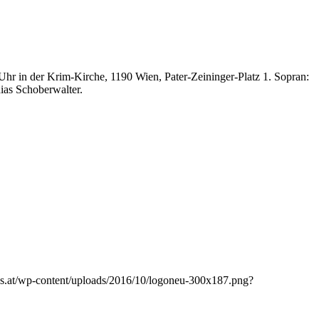
n der Krim-Kirche, 1190 Wien, Pater-Zeininger-Platz 1. Sopran:
ias Schoberwalter.
les.at/wp-content/uploads/2016/10/logoneu-300x187.png?