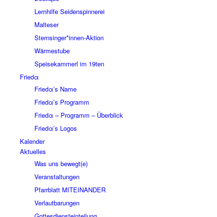
Lernhilfe Seidenspinnerei
Malteser
Sternsinger*innen-Aktion
Wärmestube
Speisekammerl im 19ten
Friedα
Friedα’s Name
Friedα’s Programm
Friedα – Programm – Überblick
Friedα’s Logos
Kalender
Aktuelles
Was uns bewegt(e)
Veranstaltungen
Pfarrblatt MITEINANDER
Verlautbarungen
Gottesdiensteinteilung