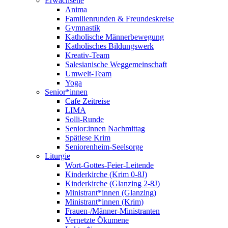
Erwachsene
Anima
Familienrunden & Freundeskreise
Gymnastik
Katholische Männerbewegung
Katholisches Bildungswerk
Kreativ-Team
Salesianische Weggemeinschaft
Umwelt-Team
Yoga
Senior*innen
Cafe Zeitreise
LIMA
Solli-Runde
Senior:innen Nachmittag
Spätlese Krim
Seniorenheim-Seelsorge
Liturgie
Wort-Gottes-Feier-Leitende
Kinderkirche (Krim 0-8J)
Kinderkirche (Glanzing 2-8J)
Ministrant*innen (Glanzing)
Ministrant*innen (Krim)
Frauen-/Männer-Ministranten
Vernetzte Ökumene