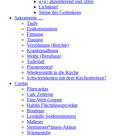
a+o | akzeptierend und offen
Lichtinsel
Steine des Gedenkens
Sakramente …
Taufe
Erstkommunion
Firmung
Trauung
Versöhnung (Beichte)
Krankensalbung
Weihe (Berufung)
Todesfall
Priesternotruf
Wiedereintritt in die Kirche
Schwierigkeiten mit dem Kirchenbeitrag?
Caritas
Pfarrcaritas
Cafe Zeitreise
Eine-Welt-Gruppe
Habibi Flüchtlingsprojekte
Boutique
Lernhilfe Seidenspinnerei
Malteser
Sternsinger*innen-Aktion
Wärmestube