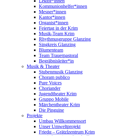
Lektor*innen
Kommunionhelfer*innen
Mesner*innen
Kantor*innen
Organist*innen
Feiertag in der Krim
Musik-Team Krim
Rhythmusgruppe Glanzing
Singkreis Glanzing
Blumenteam
Team Trauerpastoral
Begräbnisleiter*in
Musik & Theater
Stubenmusik Glanzing
Choram publico
Pure Voices
Choriander
Jugendtheater Krim
Gruppo Mobile
Märchentheater Krim
Die Pinguine
Projekte
Umbau Willkommensort
Unser Umweltprojekt
Friedα – Grätzlzentrum Krim