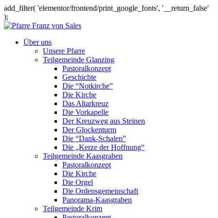
add_filter( 'elementor/frontend/print_google_fonts', '__return_false'
);
Über uns
Unsere Pfarre
Teilgemeinde Glanzing
Pastoralkonzept
Geschichte
Die “Notkirche”
Die Kirche
Das Altarkreuz
Die Vorkapelle
Der Kreuzweg aus Steinen
Der Glockenturm
Die “Dank-Schalen”
Die „Kerze der Hoffnung“
Teilgemeinde Kaasgraben
Pastoralkonzept
Die Kirche
Die Orgel
Die Ordensgemeinschaft
Panorama-Kaasgraben
Teilgemeinde Krim
Pastoralkonzept