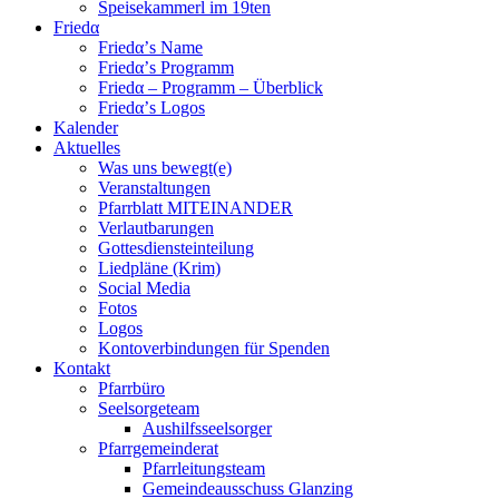
Speisekammerl im 19ten
Friedα
Friedα’s Name
Friedα’s Programm
Friedα – Programm – Überblick
Friedα’s Logos
Kalender
Aktuelles
Was uns bewegt(e)
Veranstaltungen
Pfarrblatt MITEINANDER
Verlautbarungen
Gottesdiensteinteilung
Liedpläne (Krim)
Social Media
Fotos
Logos
Kontoverbindungen für Spenden
Kontakt
Pfarrbüro
Seelsorgeteam
Aushilfsseelsorger
Pfarrgemeinderat
Pfarrleitungsteam
Gemeindeausschuss Glanzing