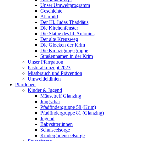
Unser Umweltprogramm
Geschichte
Altarbild
Der Hl. Judas Thaddäus
Die Kirchenfenster
Die Statue des hl. Antonius
Der alte Kreuzweg
Die Glocken der Krim
Die Kreuzigungsgruppe
Straßennamen in der Krim
Unser Pfarrpatron
Pastoralkonzept 2023
Missbrauch und Prävention
Umweltleitlinien
Pfarrleben
Kinder & Jugend
Mäusetreff Glanzing
Jungschar
Pfadfindergruppe 58 (Krim)
Pfadfindergruppe 81 (Glanzing)
Jugend
Babysitter:innen
Schulseelsorge
Kindergartenseelsorge