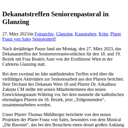
Dekanatstreffen Seniorenpastoral in
Glanzing
27. März 2023
/
in
Fotoarchiv
,
Glanzing
,
Kaasgraben
,
Krim
,
Pfarre
Franz von Sales
Seniorentreff
Nach dreijähriger Pause fand am Montag, den 27. März 2023, das
Dekanatstreffen der Seniorenverantwortlichen für den 18. und 19.
Bezirk mit Frau Beatrix Auer von der Erzdiözese Wien in der
Cafeteria Glanzing statt.
Bei dem zweimal im Jahr stattfindenden Treffen wird über die
vielfältigen Aktivitäten zur Seniorenarbeit aus den Pfarren berichtet.
Herr Dechant des Dekanats Wien 18 und Pfarrer Dr. Arkadiusz
Zakręta CM stellte mit seinen Mitarbeiterinnen den neuen
Entwicklungsraum Währing vor, bei dem nunmehr die katholischen
ehemaligen Pfarren im 18. Bezirk, jetzt „Teilgemeinden“,
zusammenarbeiten werden.
Unser Pfarrer Thomas Mühlberger berichtete von den neuen
Projekten der Pfarre Franz von Sales, besonders von dem Musical
„Die Baronin“, das bei den Besuchern einen derart großen Anklang