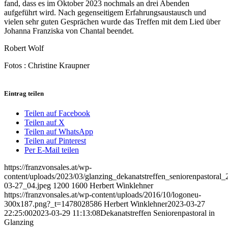
fand, dass es im Oktober 2023 nochmals an drei Abenden
aufgeführt wird. Nach gegenseitigem Erfahrungsaustausch und
vielen sehr guten Gesprächen wurde das Treffen mit dem Lied über
Johanna Franziska von Chantal beendet.
Robert Wolf
Fotos : Christine Kraupner
Eintrag teilen
Teilen auf Facebook
Teilen auf X
Teilen auf WhatsApp
Teilen auf Pinterest
Per E-Mail teilen
https://franzvonsales.at/wp-
content/uploads/2023/03/glanzing_dekanatstreffen_seniorenpastoral_
03-27_04.jpeg
1200
1600
Herbert Winklehner
https://franzvonsales.at/wp-content/uploads/2016/10/logoneu-
300x187.png?_t=1478028586
Herbert Winklehner
2023-03-27
22:25:00
2023-03-29 11:13:08
Dekanatstreffen Seniorenpastoral in
Glanzing