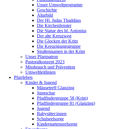
Unser Umweltprogramm
Geschichte
Altarbild
Der Hl. Judas Thaddäus
Die Kirchenfenster
Die Statue des hl. Antonius
Der alte Kreuzweg
Die Glocken der Krim
Die Kreuzigungsgruppe
Straßennamen in der Krim
Unser Pfarrpatron
Pastoralkonzept 2023
Missbrauch und Prävention
Umweltleitlinien
Pfarrleben
Kinder & Jugend
Mäusetreff Glanzing
Jungschar
Pfadfindergruppe 58 (Krim)
Pfadfindergruppe 81 (Glanzing)
Jugend
Babysitter:innen
Schulseelsorge
Kindergartenseelsorge