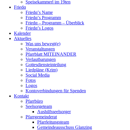
Speisekammerl im 19ten
Friedα
Friedα’s Name
Friedα’s Programm
Friedα – Programm – Überblick
Friedα’s Logos
Kalender
Aktuelles
Was uns bewegt(e)
Veranstaltungen
Pfarrblatt MITEINANDER
Verlautbarungen
Gottesdiensteinteilung
Liedpläne (Krim)
Social Media
Fotos
Logos
Kontoverbindungen für Spenden
Kontakt
Pfarrbüro
Seelsorgeteam
Aushilfsseelsorger
Pfarrgemeinderat
Pfarrleitungsteam
Gemeindeausschuss Glanzing