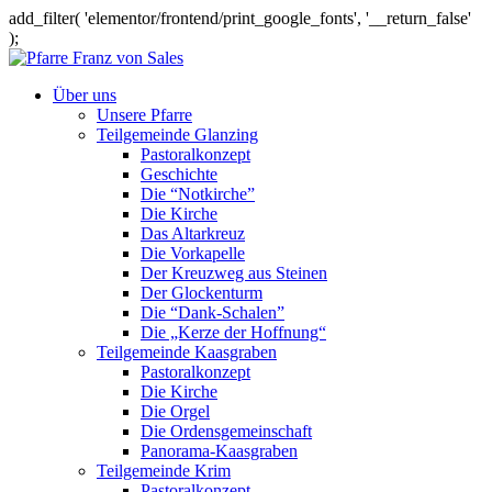
add_filter( 'elementor/frontend/print_google_fonts', '__return_false'
);
Über uns
Unsere Pfarre
Teilgemeinde Glanzing
Pastoralkonzept
Geschichte
Die “Notkirche”
Die Kirche
Das Altarkreuz
Die Vorkapelle
Der Kreuzweg aus Steinen
Der Glockenturm
Die “Dank-Schalen”
Die „Kerze der Hoffnung“
Teilgemeinde Kaasgraben
Pastoralkonzept
Die Kirche
Die Orgel
Die Ordensgemeinschaft
Panorama-Kaasgraben
Teilgemeinde Krim
Pastoralkonzept