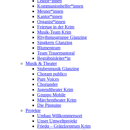
Lektor*innen
Kommunionhelfer*innen
Mesner*innen
Kantor*innen
Organist*innen
Feiertag in der Krim
Musik-Team Krim
Rhythmusgruppe Glanzing
Singkreis Glanzing
Blumenteam
Team Trauerpastoral
Begräbnisleiter*in
Musik & Theater
Stubenmusik Glanzing
Choram publico
Pure Voices
Choriander
Jugendtheater Krim
Gruppo Mobile
Märchentheater Krim
Die Pinguine
Projekte
Umbau Willkommensort
Unser Umweltprojekt
Friedα – Grätzlzentrum Krim