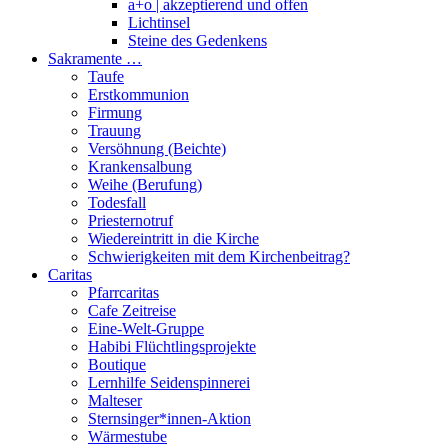
a+o | akzeptierend und offen
Lichtinsel
Steine des Gedenkens
Sakramente …
Taufe
Erstkommunion
Firmung
Trauung
Versöhnung (Beichte)
Krankensalbung
Weihe (Berufung)
Todesfall
Priesternotruf
Wiedereintritt in die Kirche
Schwierigkeiten mit dem Kirchenbeitrag?
Caritas
Pfarrcaritas
Cafe Zeitreise
Eine-Welt-Gruppe
Habibi Flüchtlingsprojekte
Boutique
Lernhilfe Seidenspinnerei
Malteser
Sternsinger*innen-Aktion
Wärmestube