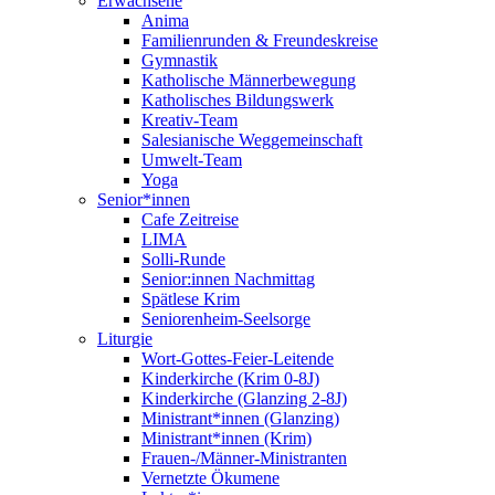
Erwachsene
Anima
Familienrunden & Freundeskreise
Gymnastik
Katholische Männerbewegung
Katholisches Bildungswerk
Kreativ-Team
Salesianische Weggemeinschaft
Umwelt-Team
Yoga
Senior*innen
Cafe Zeitreise
LIMA
Solli-Runde
Senior:innen Nachmittag
Spätlese Krim
Seniorenheim-Seelsorge
Liturgie
Wort-Gottes-Feier-Leitende
Kinderkirche (Krim 0-8J)
Kinderkirche (Glanzing 2-8J)
Ministrant*innen (Glanzing)
Ministrant*innen (Krim)
Frauen-/Männer-Ministranten
Vernetzte Ökumene