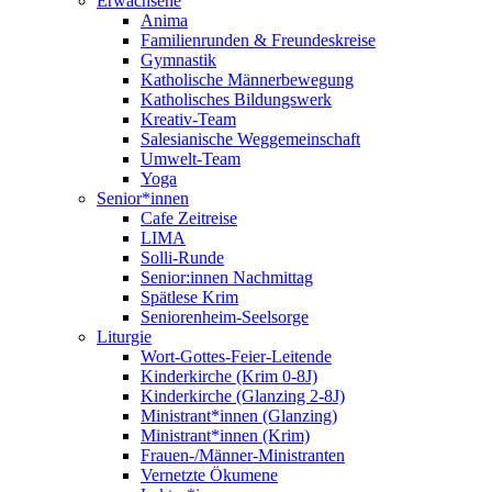
Erwachsene
Anima
Familienrunden & Freundeskreise
Gymnastik
Katholische Männerbewegung
Katholisches Bildungswerk
Kreativ-Team
Salesianische Weggemeinschaft
Umwelt-Team
Yoga
Senior*innen
Cafe Zeitreise
LIMA
Solli-Runde
Senior:innen Nachmittag
Spätlese Krim
Seniorenheim-Seelsorge
Liturgie
Wort-Gottes-Feier-Leitende
Kinderkirche (Krim 0-8J)
Kinderkirche (Glanzing 2-8J)
Ministrant*innen (Glanzing)
Ministrant*innen (Krim)
Frauen-/Männer-Ministranten
Vernetzte Ökumene