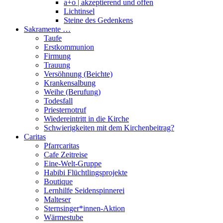
a+o | akzeptierend und offen
Lichtinsel
Steine des Gedenkens
Sakramente …
Taufe
Erstkommunion
Firmung
Trauung
Versöhnung (Beichte)
Krankensalbung
Weihe (Berufung)
Todesfall
Priesternotruf
Wiedereintritt in die Kirche
Schwierigkeiten mit dem Kirchenbeitrag?
Caritas
Pfarrcaritas
Cafe Zeitreise
Eine-Welt-Gruppe
Habibi Flüchtlingsprojekte
Boutique
Lernhilfe Seidenspinnerei
Malteser
Sternsinger*innen-Aktion
Wärmestube