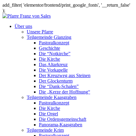
add_filter( 'elementor/frontend/print_google_fonts', '__return_false'
);
Über uns
Unsere Pfarre
Teilgemeinde Glanzing
Pastoralkonzept
Geschichte
Die “Notkirche”
Die Kirche
Das Altarkreuz
Die Vorkapelle
Der Kreuzweg aus Steinen
Der Glockenturm
Die “Dank-Schalen”
Die „Kerze der Hoffnung“
Teilgemeinde Kaasgraben
Pastoralkonzept
Die Kirche
Die Orgel
Die Ordensgemeinschaft
Panorama-Kaasgraben
Teilgemeinde Krim
Pastoralkonzept