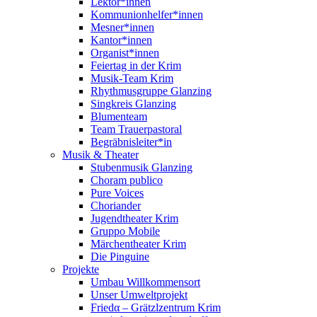
Lektor*innen
Kommunionhelfer*innen
Mesner*innen
Kantor*innen
Organist*innen
Feiertag in der Krim
Musik-Team Krim
Rhythmusgruppe Glanzing
Singkreis Glanzing
Blumenteam
Team Trauerpastoral
Begräbnisleiter*in
Musik & Theater
Stubenmusik Glanzing
Choram publico
Pure Voices
Choriander
Jugendtheater Krim
Gruppo Mobile
Märchentheater Krim
Die Pinguine
Projekte
Umbau Willkommensort
Unser Umweltprojekt
Friedα – Grätzlzentrum Krim