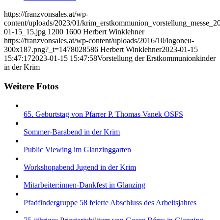
https://franzvonsales.at/wp-
content/uploads/2023/01/krim_erstkommunion_vorstellung_messe_2
01-15_15.jpg
1200
1600
Herbert Winklehner
https://franzvonsales.at/wp-content/uploads/2016/10/logoneu-
300x187.png?_t=1478028586
Herbert Winklehner
2023-01-15
15:47:17
2023-01-15 15:47:58
Vorstellung der Erstkommunionkinder
in der Krim
Weitere Fotos
65. Geburtstag von Pfarrer P. Thomas Vanek OSFS
Sommer-Barabend in der Krim
Public Viewing im Glanzinggarten
Workshopabend Jugend in der Krim
Mitarbeiter:innen-Dankfest in Glanzing
Pfadfindergruppe 58 feierte Abschluss des Arbeitsjahres