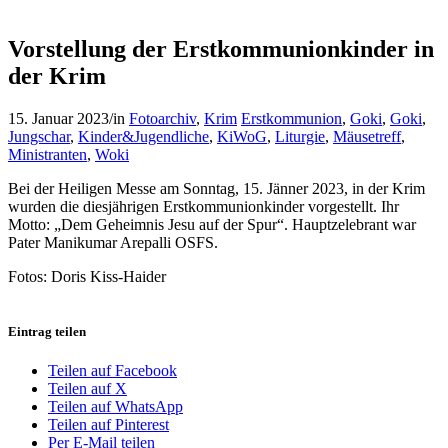
Vorstellung der Erstkommunionkinder in
der Krim
15. Januar 2023
/
in
Fotoarchiv
,
Krim
Erstkommunion
,
Goki
,
Goki
,
Jungschar
,
Kinder&Jugendliche
,
KiWoG
,
Liturgie
,
Mäusetreff
,
Ministranten
,
Woki
Bei der Heiligen Messe am Sonntag, 15. Jänner 2023, in der Krim
wurden die diesjährigen Erstkommunionkinder vorgestellt. Ihr
Motto: „Dem Geheimnis Jesu auf der Spur“. Hauptzelebrant war
Pater Manikumar Arepalli OSFS.
Fotos: Doris Kiss-Haider
Eintrag teilen
Teilen auf Facebook
Teilen auf X
Teilen auf WhatsApp
Teilen auf Pinterest
Per E-Mail teilen