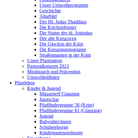
Unser Umweltprogramm
Geschichte
Altarbild
Der Hl. Judas Thaddäus
Die Kirchenfenster
Die Statue des hl. Antonius
Der alte Kreuzweg
Die Glocken der Krim
Die Kreuzigungsgruppe
Straßennamen in der Krim
Unser Pfarrpatron
Pastoralkonzept 2023
Missbrauch und Prävention
Umweltleitlinien
Pfarrleben
Kinder & Jugend
Mäusetreff Glanzing
Jungschar
Pfadfindergruppe 58 (Krim)
Pfadfindergruppe 81 (Glanzing)
Jugend
Babysitter:innen
Schulseelsorge
Kindergartenseelsorge