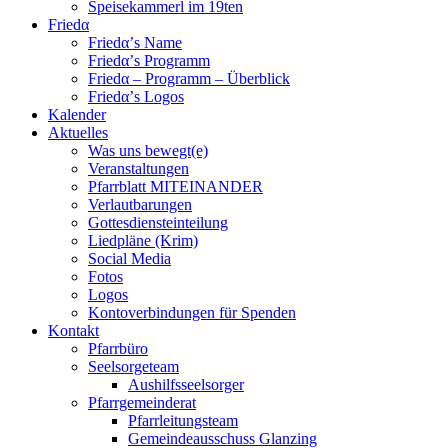
Speisekammerl im 19ten
Friedα
Friedα’s Name
Friedα’s Programm
Friedα – Programm – Überblick
Friedα’s Logos
Kalender
Aktuelles
Was uns bewegt(e)
Veranstaltungen
Pfarrblatt MITEINANDER
Verlautbarungen
Gottesdiensteinteilung
Liedpläne (Krim)
Social Media
Fotos
Logos
Kontoverbindungen für Spenden
Kontakt
Pfarrbüro
Seelsorgeteam
Aushilfsseelsorger
Pfarrgemeinderat
Pfarrleitungsteam
Gemeindeausschuss Glanzing