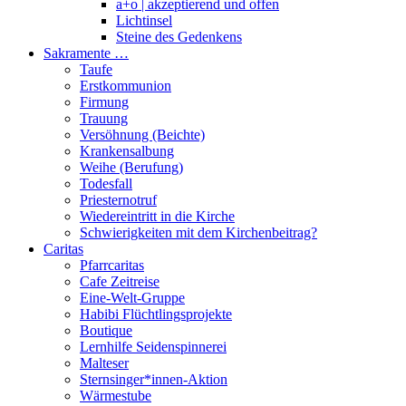
a+o | akzeptierend und offen
Lichtinsel
Steine des Gedenkens
Sakramente …
Taufe
Erstkommunion
Firmung
Trauung
Versöhnung (Beichte)
Krankensalbung
Weihe (Berufung)
Todesfall
Priesternotruf
Wiedereintritt in die Kirche
Schwierigkeiten mit dem Kirchenbeitrag?
Caritas
Pfarrcaritas
Cafe Zeitreise
Eine-Welt-Gruppe
Habibi Flüchtlingsprojekte
Boutique
Lernhilfe Seidenspinnerei
Malteser
Sternsinger*innen-Aktion
Wärmestube