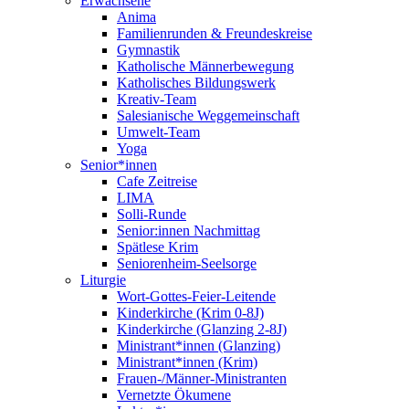
Erwachsene
Anima
Familienrunden & Freundeskreise
Gymnastik
Katholische Männerbewegung
Katholisches Bildungswerk
Kreativ-Team
Salesianische Weggemeinschaft
Umwelt-Team
Yoga
Senior*innen
Cafe Zeitreise
LIMA
Solli-Runde
Senior:innen Nachmittag
Spätlese Krim
Seniorenheim-Seelsorge
Liturgie
Wort-Gottes-Feier-Leitende
Kinderkirche (Krim 0-8J)
Kinderkirche (Glanzing 2-8J)
Ministrant*innen (Glanzing)
Ministrant*innen (Krim)
Frauen-/Männer-Ministranten
Vernetzte Ökumene