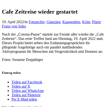
Cafe Zeitreise wieder gestartet
19. April 2022
/
in
Fotoarchiv
,
Glanzing
,
Kaasgraben
,
Krim
,
Pfarre
Franz von Sales
Nach der „Corona-Pause“ startete zur Freude aller wieder die „Cafe
Zeitreise“. Das erste Treffen fand am Dienstag, 19. April 2022 statt.
Dieses Projekt bietet neben den Entlastungsgesprächen für
pflegende Angehörige auch ein parallel stattfindendes
Aktivprogramm für Menschen mit Vergesslichkeit und Demenz an.
Fotos: Susanne Dopplinger
Eintrag teilen
Teilen auf Facebook
Teilen auf X
Teilen auf WhatsApp
Teilen auf Pinterest
Per E-Mail teilen