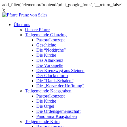
add_filter( 'elementor/frontend/print_google_fonts', '__return_false'
);
Über uns
Unsere Pfarre
Teilgemeinde Glanzing
Pastoralkonzept
Geschichte
Die “Notkirche”
Die Kirche
Das Altarkreuz
Die Vorkapelle
Der Kreuzweg aus Steinen
Der Glockenturm
Die “Dank-Schalen”
Die „Kerze der Hoffnung“
Teilgemeinde Kaasgraben
Pastoralkonzept
Die Kirche
Die Orgel
Die Ordensgemeinschaft
Panorama-Kaasgraben
Teilgemeinde Krim
Pastoralkonzept