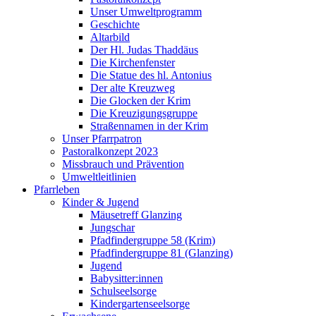
Unser Umweltprogramm
Geschichte
Altarbild
Der Hl. Judas Thaddäus
Die Kirchenfenster
Die Statue des hl. Antonius
Der alte Kreuzweg
Die Glocken der Krim
Die Kreuzigungsgruppe
Straßennamen in der Krim
Unser Pfarrpatron
Pastoralkonzept 2023
Missbrauch und Prävention
Umweltleitlinien
Pfarrleben
Kinder & Jugend
Mäusetreff Glanzing
Jungschar
Pfadfindergruppe 58 (Krim)
Pfadfindergruppe 81 (Glanzing)
Jugend
Babysitter:innen
Schulseelsorge
Kindergartenseelsorge