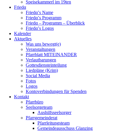
Speisekammerl im 19ten
Friedα
Friedα’s Name
Friedα’s Programm
Friedα – Programm – Überblick
Friedα’s Logos
Kalender
Aktuelles
Was uns bewegt(e)
Veranstaltungen
Pfarrblatt MITEINANDER
Verlautbarungen
Gottesdiensteinteilung
Liedpläne (Krim)
Social Media
Fotos
Logos
Kontoverbindungen für Spenden
Kontakt
Pfarrbüro
Seelsorgeteam
Aushilfsseelsorger
Pfarrgemeinderat
Pfarrleitungsteam
Gemeindeausschuss Glanzing