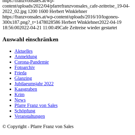
https://franzvonsales.at/wp-
content/uploads/2022/04/pfarrefranzvonsales_cafe-zeitreise_19-04-
2022_02.jpg
1200
1600
Herbert Winklehner
https://franzvonsales.at/wp-content/uploads/2016/10/logoneu-
300x187.png?_t=1478028586
Herbert Winklehner
2022-04-19
18:56:00
2022-04-21 11:00:49
Cafe Zeitreise wieder gestartet
Auswahl einschränken
Aktuelles
Anmeldung
Corona-Pandemie
Fotoarchiv
Frieda
Glanzing
Jubilaeumsjahr 2022
Kaasgraben
Krim
News
Pfarre Franz von Sales
Schöpfung
Veranstaltungen
© Copyright - Pfarre Franz von Sales