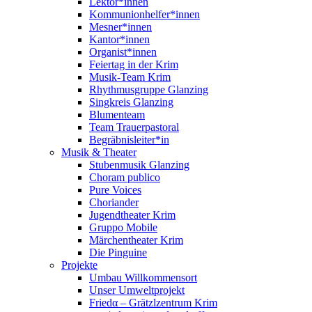
Lektor*innen
Kommunionhelfer*innen
Mesner*innen
Kantor*innen
Organist*innen
Feiertag in der Krim
Musik-Team Krim
Rhythmusgruppe Glanzing
Singkreis Glanzing
Blumenteam
Team Trauerpastoral
Begräbnisleiter*in
Musik & Theater
Stubenmusik Glanzing
Choram publico
Pure Voices
Choriander
Jugendtheater Krim
Gruppo Mobile
Märchentheater Krim
Die Pinguine
Projekte
Umbau Willkommensort
Unser Umweltprojekt
Friedα – Grätzlzentrum Krim