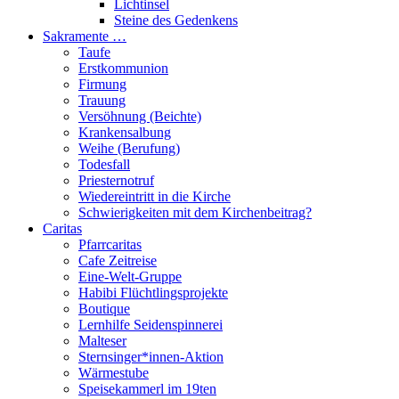
Lichtinsel
Steine des Gedenkens
Sakramente …
Taufe
Erstkommunion
Firmung
Trauung
Versöhnung (Beichte)
Krankensalbung
Weihe (Berufung)
Todesfall
Priesternotruf
Wiedereintritt in die Kirche
Schwierigkeiten mit dem Kirchenbeitrag?
Caritas
Pfarrcaritas
Cafe Zeitreise
Eine-Welt-Gruppe
Habibi Flüchtlingsprojekte
Boutique
Lernhilfe Seidenspinnerei
Malteser
Sternsinger*innen-Aktion
Wärmestube
Speisekammerl im 19ten