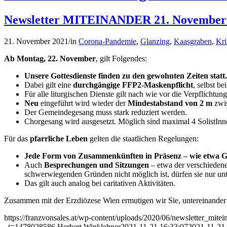
Newsletter MITEINANDER 21. November 2
21. November 2021
/
in
Corona-Pandemie
,
Glanzing
,
Kaasgraben
,
Kr
Ab Montag, 22. November
, gilt Folgendes:
Unsere Gottesdienste finden zu den gewohnten Zeiten statt.
Dabei gilt eine
durchgängige FFP2-Maskenpflicht
, selbst be
Für alle liturgischen Dienste gilt nach wie vor die Verpflichtu
Neu
eingeführt wird wieder der
Mindestabstand von 2 m
zwis
Der Gemeindegesang muss stark reduziert werden.
Chorgesang wird ausgesetzt. Möglich sind maximal 4 SolistInne
Für das
pfarrliche Leben
gelten die staatlichen Regelungen:
Jede Form von Zusammenkünften in Präsenz – wie etwa Grup
Auch
Besprechungen und Sitzungen
– etwa der verschieden
schwerwiegenden Gründen nicht möglich ist, dürfen sie nur u
Das gilt auch analog bei caritativen Aktivitäten.
Zusammen mit der Erzdiözese Wien ermutigen wir Sie, untereinander i
https://franzvonsales.at/wp-content/uploads/2020/06/newsletter_mite
_t=1478028586
Herbert Winklehner
2021-11-21 16:33:07
2021-11-21 