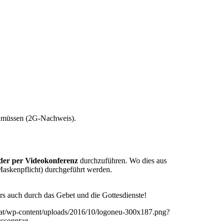
in müssen (2G-Nachweis).
der per Videokonferenz
durch­zuführen. Wo dies aus
sken­pflicht) durchgeführt werden.
rs auch durch das Gebet und die Gottesdienste!
s.at/wp-content/uploads/2016/10/logoneu-300x187.png?
ssonntag