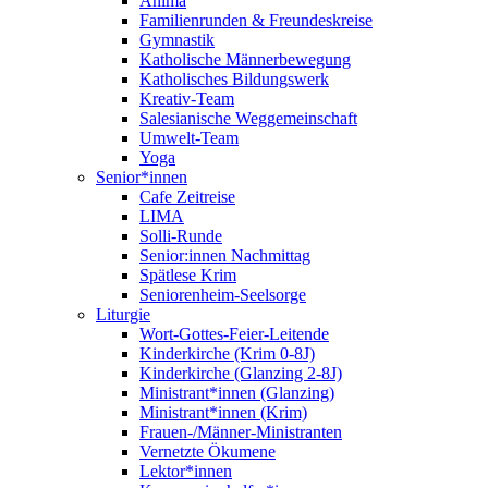
Anima
Familienrunden & Freundeskreise
Gymnastik
Katholische Männerbewegung
Katholisches Bildungswerk
Kreativ-Team
Salesianische Weggemeinschaft
Umwelt-Team
Yoga
Senior*innen
Cafe Zeitreise
LIMA
Solli-Runde
Senior:innen Nachmittag
Spätlese Krim
Seniorenheim-Seelsorge
Liturgie
Wort-Gottes-Feier-Leitende
Kinderkirche (Krim 0-8J)
Kinderkirche (Glanzing 2-8J)
Ministrant*innen (Glanzing)
Ministrant*innen (Krim)
Frauen-/Männer-Ministranten
Vernetzte Ökumene
Lektor*innen