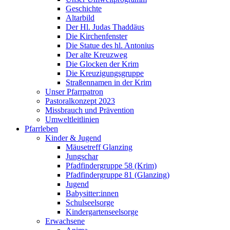
Geschichte
Altarbild
Der Hl. Judas Thaddäus
Die Kirchenfenster
Die Statue des hl. Antonius
Der alte Kreuzweg
Die Glocken der Krim
Die Kreuzigungsgruppe
Straßennamen in der Krim
Unser Pfarrpatron
Pastoralkonzept 2023
Missbrauch und Prävention
Umweltleitlinien
Pfarrleben
Kinder & Jugend
Mäusetreff Glanzing
Jungschar
Pfadfindergruppe 58 (Krim)
Pfadfindergruppe 81 (Glanzing)
Jugend
Babysitter:innen
Schulseelsorge
Kindergartenseelsorge
Erwachsene