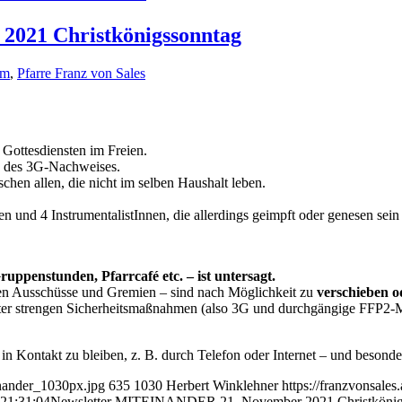
021 Christkönigssonntag
im
,
Pfarre Franz von Sales
i Gottesdiensten im Freien.
ng des 3G-Nach­weises.
chen allen, die nicht im selben Haushalt leben.
n und 4 Instrumen­talistInnen, die allerdings geimpft oder genesen se
penstunden, Pfarr­café etc. – ist untersagt.
en Ausschüsse und Gremien – sind nach Möglichkeit zu
verschieben o
nter strengen Sicherheitsmaßnahmen (also 3G und durchgängige FFP2-Ma
n Kontakt zu bleiben, z. B. durch Telefon oder Internet – und besonde
inander_1030px.jpg
635
1030
Herbert Winklehner
https://franzvonsale
21:31:04
Newsletter MITEINANDER 21. November 2021 Christkönig