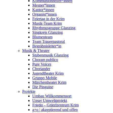
Kommunionhelfer*innen
Mesner*innen
Kantor*innen
Organist*innen
Feiertag in der Krim
Musik-Team Krim
Rhythmusgruppe Glanzing
Singkreis Glanzing
Blumenteam
Team Trauerpastoral
Begräbnisleiter*in
Musik & Theater
Stubenmusik Glanzing
Choram publico
Pure Voices
Choriander
Jugendtheater Krim
Gruppo Mobile
Märchentheater Krim
Die Pinguine
Projekte
Umbau Willkommensort
Unser Umweltprojekt
Friedα – Grätzlzentrum Krim
a+o | akzeptierend und offen