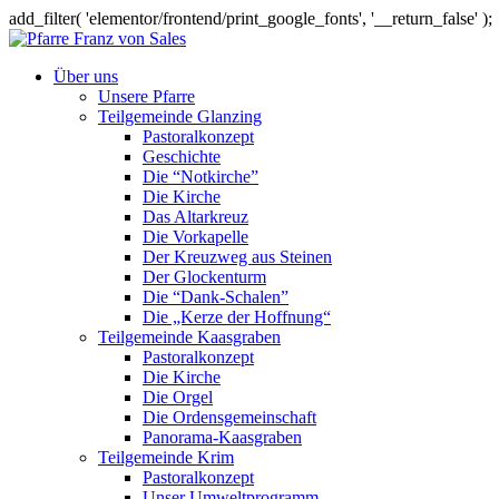
add_filter( 'elementor/frontend/print_google_fonts', '__return_false' );
Über uns
Unsere Pfarre
Teilgemeinde Glanzing
Pastoralkonzept
Geschichte
Die “Notkirche”
Die Kirche
Das Altarkreuz
Die Vorkapelle
Der Kreuzweg aus Steinen
Der Glockenturm
Die “Dank-Schalen”
Die „Kerze der Hoffnung“
Teilgemeinde Kaasgraben
Pastoralkonzept
Die Kirche
Die Orgel
Die Ordensgemeinschaft
Panorama-Kaasgraben
Teilgemeinde Krim
Pastoralkonzept
Unser Umweltprogramm