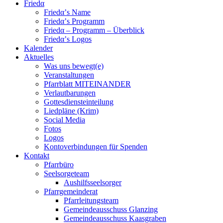
Friedα
Friedα’s Name
Friedα’s Programm
Friedα – Programm – Überblick
Friedα’s Logos
Kalender
Aktuelles
Was uns bewegt(e)
Veranstaltungen
Pfarrblatt MITEINANDER
Verlautbarungen
Gottesdiensteinteilung
Liedpläne (Krim)
Social Media
Fotos
Logos
Kontoverbindungen für Spenden
Kontakt
Pfarrbüro
Seelsorgeteam
Aushilfsseelsorger
Pfarrgemeinderat
Pfarrleitungsteam
Gemeindeausschuss Glanzing
Gemeindeausschuss Kaasgraben