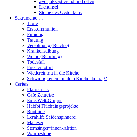
a+o | akzeptierend und offen
Lichtinsel
Steine des Gedenkens
Sakramente …
Taufe
Erstkommunion
Firmung
Trauung
Versöhnung (Beichte)
Krankensalbung
Weihe (Berufung)
Todesfall
Priesternotruf
Wiedereintritt in die Kirche
Schwierigkeiten mit dem Kirchenbeitrag?
Caritas
Pfarrcaritas
Cafe Zeitreise
Eine-Welt-Gruppe
Habibi Flüchtlingsprojekte
Boutique
Lernhilfe Seidenspinnerei
Malteser
Sternsinger*innen-Aktion
Wärmestube