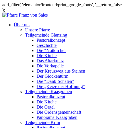
add_filter( 'elementor/frontend/print_google_fonts', '__return_false'
);
Über uns
Unsere Pfarre
Teilgemeinde Glanzing
Pastoralkonzept
Geschichte
Die “Notkirche”
Die Kirche
Das Altarkreuz
Die Vorkapelle
Der Kreuzweg aus Steinen
Der Glockenturm
Die “Dank-Schalen”
Die „Kerze der Hoffnung“
Teilgemeinde Kaasgraben
Pastoralkonzept
Die Kirche
Die Orgel
Die Ordensgemeinschaft
Panorama-Kaasgraben
Teilgemeinde Krim
Pastoralkonzept