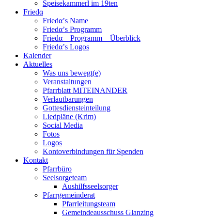
Speisekammerl im 19ten
Friedα
Friedα’s Name
Friedα’s Programm
Friedα – Programm – Überblick
Friedα’s Logos
Kalender
Aktuelles
Was uns bewegt(e)
Veranstaltungen
Pfarrblatt MITEINANDER
Verlautbarungen
Gottesdiensteinteilung
Liedpläne (Krim)
Social Media
Fotos
Logos
Kontoverbindungen für Spenden
Kontakt
Pfarrbüro
Seelsorgeteam
Aushilfsseelsorger
Pfarrgemeinderat
Pfarrleitungsteam
Gemeindeausschuss Glanzing