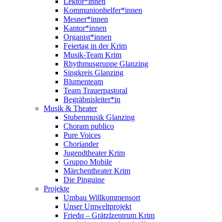
Lektor*innen
Kommunionhelfer*innen
Mesner*innen
Kantor*innen
Organist*innen
Feiertag in der Krim
Musik-Team Krim
Rhythmusgruppe Glanzing
Singkreis Glanzing
Blumenteam
Team Trauerpastoral
Begräbnisleiter*in
Musik & Theater
Stubenmusik Glanzing
Choram publico
Pure Voices
Choriander
Jugendtheater Krim
Gruppo Mobile
Märchentheater Krim
Die Pinguine
Projekte
Umbau Willkommensort
Unser Umweltprojekt
Friedα – Grätzlzentrum Krim