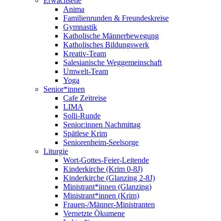
Erwachsene
Anima
Familienrunden & Freundeskreise
Gymnastik
Katholische Männerbewegung
Katholisches Bildungswerk
Kreativ-Team
Salesianische Weggemeinschaft
Umwelt-Team
Yoga
Senior*innen
Cafe Zeitreise
LIMA
Solli-Runde
Senior:innen Nachmittag
Spätlese Krim
Seniorenheim-Seelsorge
Liturgie
Wort-Gottes-Feier-Leitende
Kinderkirche (Krim 0-8J)
Kinderkirche (Glanzing 2-8J)
Ministrant*innen (Glanzing)
Ministrant*innen (Krim)
Frauen-/Männer-Ministranten
Vernetzte Ökumene