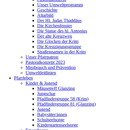
Unser Umweltprogramm
Geschichte
Altarbild
Der Hl. Judas Thaddäus
Die Kirchenfenster
Die Statue des hl. Antonius
Der alte Kreuzweg
Die Glocken der Krim
Die Kreuzigungsgruppe
Straßennamen in der Krim
Unser Pfarrpatron
Pastoralkonzept 2023
Missbrauch und Prävention
Umweltleitlinien
Pfarrleben
Kinder & Jugend
Mäusetreff Glanzing
Jungschar
Pfadfindergruppe 58 (Krim)
Pfadfindergruppe 81 (Glanzing)
Jugend
Babysitter:innen
Schulseelsorge
Kindergartenseelsorge