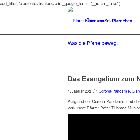
add_filter( 'elementor/frontend/print_google_fonts', '__return_false' );
Über uns
Pfarrleben
Was die Pfarre bewegt
Das Evangelium zum N
/
1. Januar 2021
in
Corona-Pandemie
,
Glan
Aufgrund der Corona-Pandemie sind derze
verkündet Pfarrer Pater THomas Mühlb