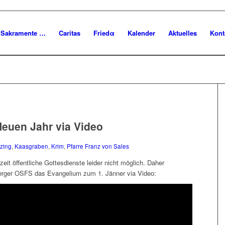
Sakramente …
Caritas
Friedα
Kalender
Aktuelles
Kont
euen Jahr via Video
zing
,
Kaasgraben
,
Krim
,
Pfarre Franz von Sales
it öffentliche Gottesdienste leider nicht möglich. Daher
erger OSFS das Evangelium zum 1. Jänner via Video: