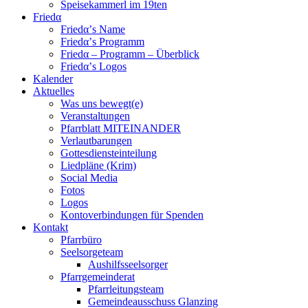
Speisekammerl im 19ten
Friedα
Friedα’s Name
Friedα’s Programm
Friedα – Programm – Überblick
Friedα’s Logos
Kalender
Aktuelles
Was uns bewegt(e)
Veranstaltungen
Pfarrblatt MITEINANDER
Verlautbarungen
Gottesdiensteinteilung
Liedpläne (Krim)
Social Media
Fotos
Logos
Kontoverbindungen für Spenden
Kontakt
Pfarrbüro
Seelsorgeteam
Aushilfsseelsorger
Pfarrgemeinderat
Pfarrleitungsteam
Gemeindeausschuss Glanzing