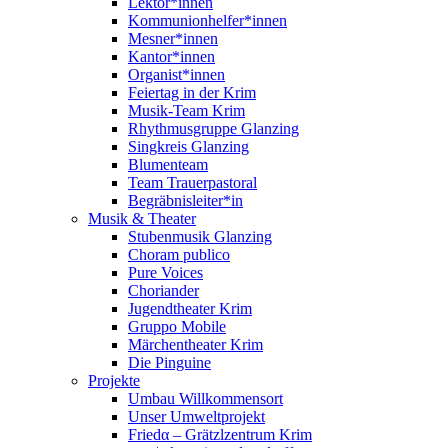
Lektor*innen
Kommunionhelfer*innen
Mesner*innen
Kantor*innen
Organist*innen
Feiertag in der Krim
Musik-Team Krim
Rhythmusgruppe Glanzing
Singkreis Glanzing
Blumenteam
Team Trauerpastoral
Begräbnisleiter*in
Musik & Theater
Stubenmusik Glanzing
Choram publico
Pure Voices
Choriander
Jugendtheater Krim
Gruppo Mobile
Märchentheater Krim
Die Pinguine
Projekte
Umbau Willkommensort
Unser Umweltprojekt
Friedα – Grätzlzentrum Krim