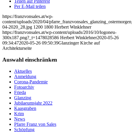
Teilen auf Pinterest
Per E-Mail teilen
https://franzvonsales.at/wp-
content/uploads/2020/04/pfarre_franzvonsales_glanzing_ostermorgen
04-2020_28.jpg
1200
1800
Herbert Winklehner
https://franzvonsales.at/wp-content/uploads/2016/10/logoneu-
300x187.png?_t=1478028586
Herbert Winklehner
2020-05-26
09:34:47
2020-05-26 09:50:39
Glanzinger Kirche auf
Architekturseite
Auswahl einschränken
Aktuelles
Anmeldung
Corona-Pandemie
Fotoarchiv
Frieda
Glanzing
Jubilaeumsjahr 2022
Kaasgraben
Krim
News
Pfarre Franz von Sales
Schöpfung