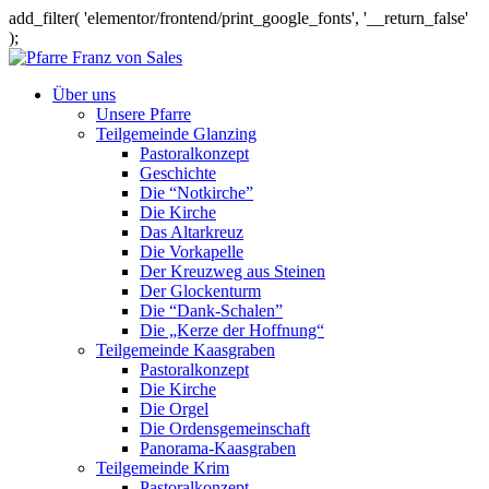
add_filter( 'elementor/frontend/print_google_fonts', '__return_false'
);
Über uns
Unsere Pfarre
Teilgemeinde Glanzing
Pastoralkonzept
Geschichte
Die “Notkirche”
Die Kirche
Das Altarkreuz
Die Vorkapelle
Der Kreuzweg aus Steinen
Der Glockenturm
Die “Dank-Schalen”
Die „Kerze der Hoffnung“
Teilgemeinde Kaasgraben
Pastoralkonzept
Die Kirche
Die Orgel
Die Ordensgemeinschaft
Panorama-Kaasgraben
Teilgemeinde Krim
Pastoralkonzept