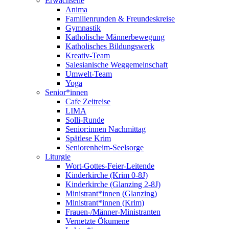
Erwachsene
Anima
Familienrunden & Freundeskreise
Gymnastik
Katholische Männerbewegung
Katholisches Bildungswerk
Kreativ-Team
Salesianische Weggemeinschaft
Umwelt-Team
Yoga
Senior*innen
Cafe Zeitreise
LIMA
Solli-Runde
Senior:innen Nachmittag
Spätlese Krim
Seniorenheim-Seelsorge
Liturgie
Wort-Gottes-Feier-Leitende
Kinderkirche (Krim 0-8J)
Kinderkirche (Glanzing 2-8J)
Ministrant*innen (Glanzing)
Ministrant*innen (Krim)
Frauen-/Männer-Ministranten
Vernetzte Ökumene