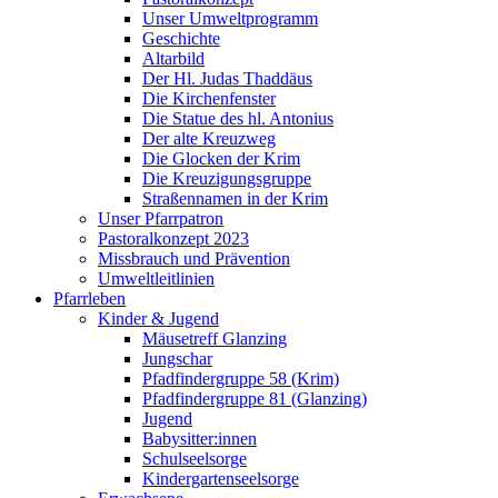
Unser Umweltprogramm
Geschichte
Altarbild
Der Hl. Judas Thaddäus
Die Kirchenfenster
Die Statue des hl. Antonius
Der alte Kreuzweg
Die Glocken der Krim
Die Kreuzigungsgruppe
Straßennamen in der Krim
Unser Pfarrpatron
Pastoralkonzept 2023
Missbrauch und Prävention
Umweltleitlinien
Pfarrleben
Kinder & Jugend
Mäusetreff Glanzing
Jungschar
Pfadfindergruppe 58 (Krim)
Pfadfindergruppe 81 (Glanzing)
Jugend
Babysitter:innen
Schulseelsorge
Kindergartenseelsorge