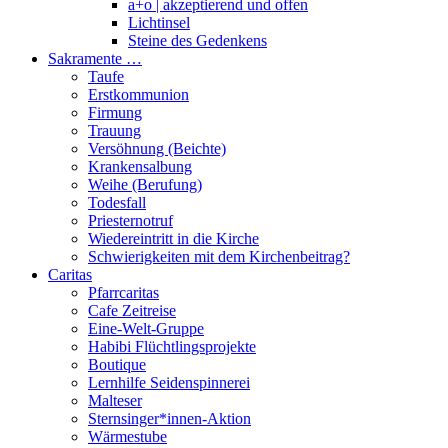
a+o | akzeptierend und offen
Lichtinsel
Steine des Gedenkens
Sakramente …
Taufe
Erstkommunion
Firmung
Trauung
Versöhnung (Beichte)
Krankensalbung
Weihe (Berufung)
Todesfall
Priesternotruf
Wiedereintritt in die Kirche
Schwierigkeiten mit dem Kirchenbeitrag?
Caritas
Pfarrcaritas
Cafe Zeitreise
Eine-Welt-Gruppe
Habibi Flüchtlingsprojekte
Boutique
Lernhilfe Seidenspinnerei
Malteser
Sternsinger*innen-Aktion
Wärmestube