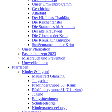
Unser Umweltprogramm
Geschichte
Altarbild
Der Hl. Judas Thaddäus
Die Kirchenfenster
Die Statue des hl. Antonius
Der alte Kreuzweg
Die Glocken der Krim
Die Kreuzigungsgruppe
Straßennamen in der Krim
Unser Pfarrpatron
Pastoralkonzept 2023
Missbrauch und Prävention
Umweltleitlinien
Pfarrleben
Kinder & Jugend
Mäusetreff Glanzing
Jungschar
Pfadfindergruppe 58 (Krim)
Pfadfindergruppe 81 (Glanzing)
Jugend
Babysitter:innen
Schulseelsorge
Kindergartenseelsorge