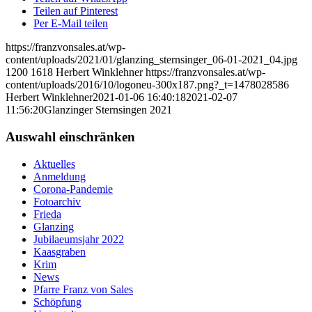
Teilen auf Pinterest
Per E-Mail teilen
https://franzvonsales.at/wp-
content/uploads/2021/01/glanzing_sternsinger_06-01-2021_04.jpg
1200
1618
Herbert Winklehner
https://franzvonsales.at/wp-
content/uploads/2016/10/logoneu-300x187.png?_t=1478028586
Herbert Winklehner
2021-01-06 16:40:18
2021-02-07
11:56:20
Glanzinger Sternsingen 2021
Auswahl einschränken
Aktuelles
Anmeldung
Corona-Pandemie
Fotoarchiv
Frieda
Glanzing
Jubilaeumsjahr 2022
Kaasgraben
Krim
News
Pfarre Franz von Sales
Schöpfung