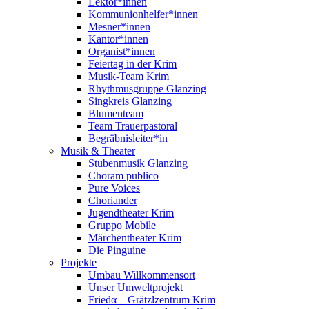
Lektor*innen
Kommunionhelfer*innen
Mesner*innen
Kantor*innen
Organist*innen
Feiertag in der Krim
Musik-Team Krim
Rhythmusgruppe Glanzing
Singkreis Glanzing
Blumenteam
Team Trauerpastoral
Begräbnisleiter*in
Musik & Theater
Stubenmusik Glanzing
Choram publico
Pure Voices
Choriander
Jugendtheater Krim
Gruppo Mobile
Märchentheater Krim
Die Pinguine
Projekte
Umbau Willkommensort
Unser Umweltprojekt
Friedα – Grätzlzentrum Krim