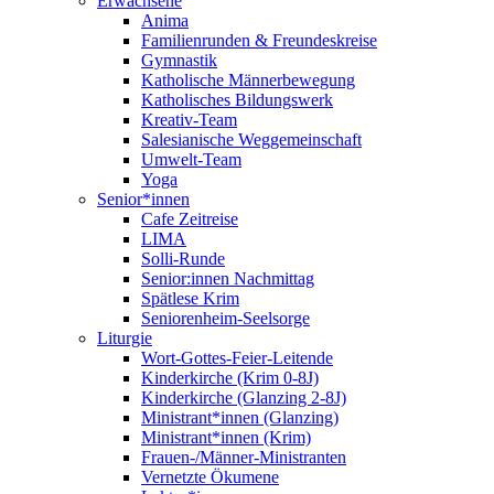
Erwachsene
Anima
Familienrunden & Freundeskreise
Gymnastik
Katholische Männerbewegung
Katholisches Bildungswerk
Kreativ-Team
Salesianische Weggemeinschaft
Umwelt-Team
Yoga
Senior*innen
Cafe Zeitreise
LIMA
Solli-Runde
Senior:innen Nachmittag
Spätlese Krim
Seniorenheim-Seelsorge
Liturgie
Wort-Gottes-Feier-Leitende
Kinderkirche (Krim 0-8J)
Kinderkirche (Glanzing 2-8J)
Ministrant*innen (Glanzing)
Ministrant*innen (Krim)
Frauen-/Männer-Ministranten
Vernetzte Ökumene