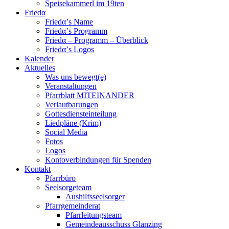
Speisekammerl im 19ten
Friedα
Friedα’s Name
Friedα’s Programm
Friedα – Programm – Überblick
Friedα’s Logos
Kalender
Aktuelles
Was uns bewegt(e)
Veranstaltungen
Pfarrblatt MITEINANDER
Verlautbarungen
Gottesdiensteinteilung
Liedpläne (Krim)
Social Media
Fotos
Logos
Kontoverbindungen für Spenden
Kontakt
Pfarrbüro
Seelsorgeteam
Aushilfsseelsorger
Pfarrgemeinderat
Pfarrleitungsteam
Gemeindeausschuss Glanzing