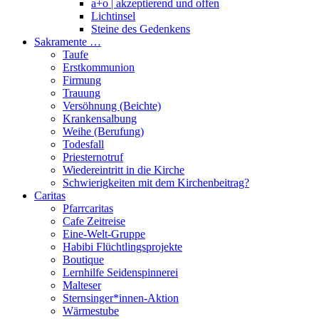
a+o | akzeptierend und offen
Lichtinsel
Steine des Gedenkens
Sakramente …
Taufe
Erstkommunion
Firmung
Trauung
Versöhnung (Beichte)
Krankensalbung
Weihe (Berufung)
Todesfall
Priesternotruf
Wiedereintritt in die Kirche
Schwierigkeiten mit dem Kirchenbeitrag?
Caritas
Pfarrcaritas
Cafe Zeitreise
Eine-Welt-Gruppe
Habibi Flüchtlingsprojekte
Boutique
Lernhilfe Seidenspinnerei
Malteser
Sternsinger*innen-Aktion
Wärmestube