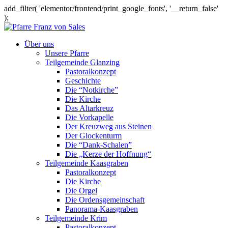
add_filter( 'elementor/frontend/print_google_fonts', '__return_false'
);
Über uns
Unsere Pfarre
Teilgemeinde Glanzing
Pastoralkonzept
Geschichte
Die “Notkirche”
Die Kirche
Das Altarkreuz
Die Vorkapelle
Der Kreuzweg aus Steinen
Der Glockenturm
Die “Dank-Schalen”
Die „Kerze der Hoffnung“
Teilgemeinde Kaasgraben
Pastoralkonzept
Die Kirche
Die Orgel
Die Ordensgemeinschaft
Panorama-Kaasgraben
Teilgemeinde Krim
Pastoralkonzept