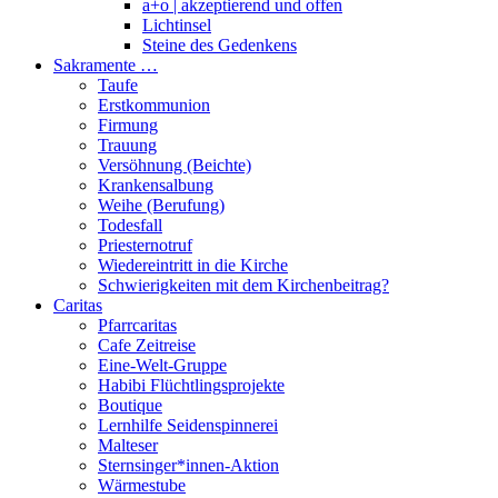
a+o | akzeptierend und offen
Lichtinsel
Steine des Gedenkens
Sakramente …
Taufe
Erstkommunion
Firmung
Trauung
Versöhnung (Beichte)
Krankensalbung
Weihe (Berufung)
Todesfall
Priesternotruf
Wiedereintritt in die Kirche
Schwierigkeiten mit dem Kirchenbeitrag?
Caritas
Pfarrcaritas
Cafe Zeitreise
Eine-Welt-Gruppe
Habibi Flüchtlingsprojekte
Boutique
Lernhilfe Seidenspinnerei
Malteser
Sternsinger*innen-Aktion
Wärmestube