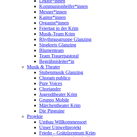
Lektor*innen
Kommunionhelfer*innen
Mesner*innen
Kantor*innen
Organist*innen
Feiertag in der Krim
Musik-Team Krim
Rhythmusgruppe Glanzing
Singkreis Glanzing
Blumenteam
Team Trauerpastoral
Begräbnisleiter*in
Musik & Theater
Stubenmusik Glanzing
Choram publico
Pure Voices
Choriander
Jugendtheater Krim
Gruppo Mobile
Märchentheater Krim
Die Pinguine
Projekte
Umbau Willkommensort
Unser Umweltprojekt
Friedα – Grätzlzentrum Krim