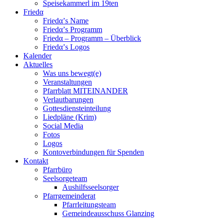
Speisekammerl im 19ten
Friedα
Friedα’s Name
Friedα’s Programm
Friedα – Programm – Überblick
Friedα’s Logos
Kalender
Aktuelles
Was uns bewegt(e)
Veranstaltungen
Pfarrblatt MITEINANDER
Verlautbarungen
Gottesdiensteinteilung
Liedpläne (Krim)
Social Media
Fotos
Logos
Kontoverbindungen für Spenden
Kontakt
Pfarrbüro
Seelsorgeteam
Aushilfsseelsorger
Pfarrgemeinderat
Pfarrleitungsteam
Gemeindeausschuss Glanzing