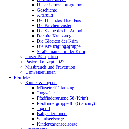
Unser Umweltprogramm
Geschichte
Altarbild
Der Hl. Judas Thaddäus
Die Kirchenfenster
Die Statue des hl. Antonius
Der alte Kreuzweg
Die Glocken der Krim
Die Kreuzigungsgruppe
Straßennamen in der Krim
Unser Pfarrpatron
Pastoralkonzept 2023
Missbrauch und Prävention
Umweltleitlinien
Pfarrleben
Kinder & Jugend
Mäusetreff Glanzing
Jungschar
Pfadfindergruppe 58 (Krim)
Pfadfindergruppe 81 (Glanzing)
Jugend
Babysitter:innen
Schulseelsorge
Kindergartenseelsorge