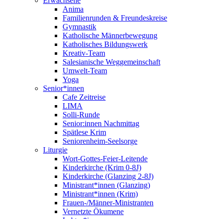
Erwachsene
Anima
Familienrunden & Freundeskreise
Gymnastik
Katholische Männerbewegung
Katholisches Bildungswerk
Kreativ-Team
Salesianische Weggemeinschaft
Umwelt-Team
Yoga
Senior*innen
Cafe Zeitreise
LIMA
Solli-Runde
Senior:innen Nachmittag
Spätlese Krim
Seniorenheim-Seelsorge
Liturgie
Wort-Gottes-Feier-Leitende
Kinderkirche (Krim 0-8J)
Kinderkirche (Glanzing 2-8J)
Ministrant*innen (Glanzing)
Ministrant*innen (Krim)
Frauen-/Männer-Ministranten
Vernetzte Ökumene