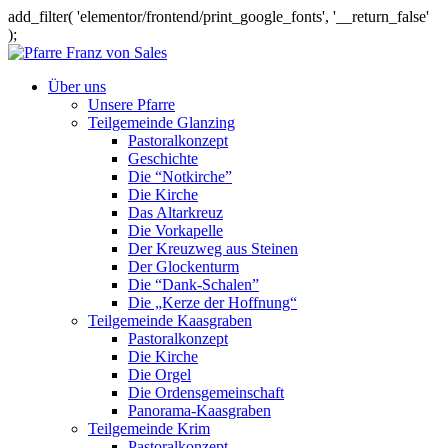
add_filter( 'elementor/frontend/print_google_fonts', '__return_false'
);
Über uns
Unsere Pfarre
Teilgemeinde Glanzing
Pastoralkonzept
Geschichte
Die “Notkirche”
Die Kirche
Das Altarkreuz
Die Vorkapelle
Der Kreuzweg aus Steinen
Der Glockenturm
Die “Dank-Schalen”
Die „Kerze der Hoffnung“
Teilgemeinde Kaasgraben
Pastoralkonzept
Die Kirche
Die Orgel
Die Ordensgemeinschaft
Panorama-Kaasgraben
Teilgemeinde Krim
Pastoralkonzept