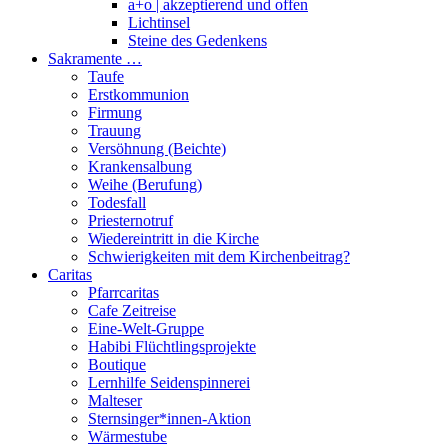
a+o | akzeptierend und offen
Lichtinsel
Steine des Gedenkens
Sakramente …
Taufe
Erstkommunion
Firmung
Trauung
Versöhnung (Beichte)
Krankensalbung
Weihe (Berufung)
Todesfall
Priesternotruf
Wiedereintritt in die Kirche
Schwierigkeiten mit dem Kirchenbeitrag?
Caritas
Pfarrcaritas
Cafe Zeitreise
Eine-Welt-Gruppe
Habibi Flüchtlingsprojekte
Boutique
Lernhilfe Seidenspinnerei
Malteser
Sternsinger*innen-Aktion
Wärmestube