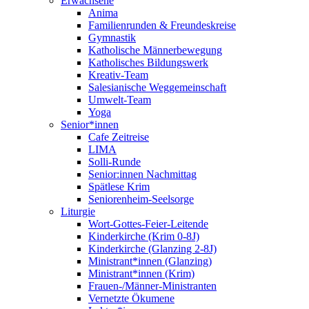
Erwachsene
Anima
Familienrunden & Freundeskreise
Gymnastik
Katholische Männerbewegung
Katholisches Bildungswerk
Kreativ-Team
Salesianische Weggemeinschaft
Umwelt-Team
Yoga
Senior*innen
Cafe Zeitreise
LIMA
Solli-Runde
Senior:innen Nachmittag
Spätlese Krim
Seniorenheim-Seelsorge
Liturgie
Wort-Gottes-Feier-Leitende
Kinderkirche (Krim 0-8J)
Kinderkirche (Glanzing 2-8J)
Ministrant*innen (Glanzing)
Ministrant*innen (Krim)
Frauen-/Männer-Ministranten
Vernetzte Ökumene