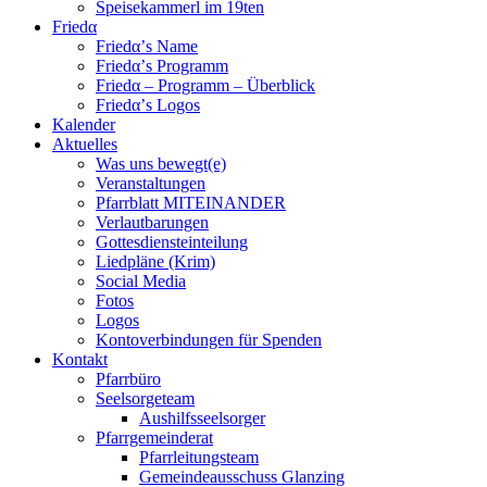
Speisekammerl im 19ten
Friedα
Friedα’s Name
Friedα’s Programm
Friedα – Programm – Überblick
Friedα’s Logos
Kalender
Aktuelles
Was uns bewegt(e)
Veranstaltungen
Pfarrblatt MITEINANDER
Verlautbarungen
Gottesdiensteinteilung
Liedpläne (Krim)
Social Media
Fotos
Logos
Kontoverbindungen für Spenden
Kontakt
Pfarrbüro
Seelsorgeteam
Aushilfsseelsorger
Pfarrgemeinderat
Pfarrleitungsteam
Gemeindeausschuss Glanzing