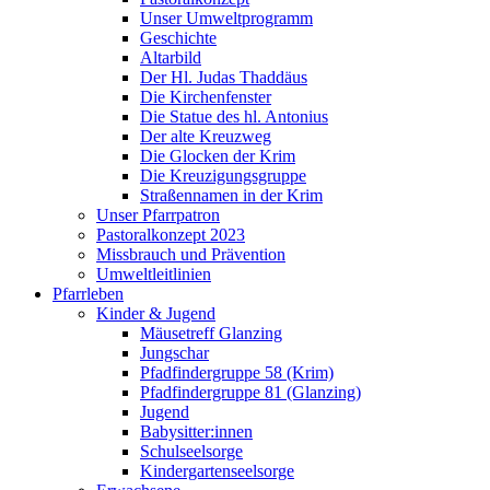
Unser Umweltprogramm
Geschichte
Altarbild
Der Hl. Judas Thaddäus
Die Kirchenfenster
Die Statue des hl. Antonius
Der alte Kreuzweg
Die Glocken der Krim
Die Kreuzigungsgruppe
Straßennamen in der Krim
Unser Pfarrpatron
Pastoralkonzept 2023
Missbrauch und Prävention
Umweltleitlinien
Pfarrleben
Kinder & Jugend
Mäusetreff Glanzing
Jungschar
Pfadfindergruppe 58 (Krim)
Pfadfindergruppe 81 (Glanzing)
Jugend
Babysitter:innen
Schulseelsorge
Kindergartenseelsorge