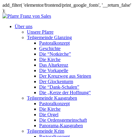
add_filter( 'elementor/frontend/print_google_fonts', '__return_false'
);
Über uns
Unsere Pfarre
Teilgemeinde Glanzing
Pastoralkonzept
Geschichte
Die “Notkirche”
Die Kirche
Das Altarkreuz
Die Vorkapelle
Der Kreuzweg aus Steinen
Der Glockenturm
Die “Dank-Schalen”
Die „Kerze der Hoffnung“
Teilgemeinde Kaasgraben
Pastoralkonzept
Die Kirche
Die Orgel
Die Ordensgemeinschaft
Panorama-Kaasgraben
Teilgemeinde Krim
Pastoralkonzept