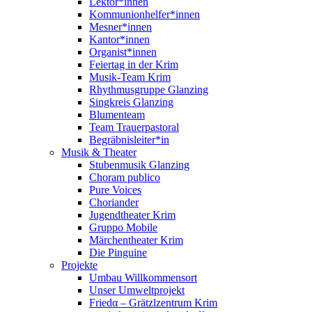
Lektor*innen
Kommunionhelfer*innen
Mesner*innen
Kantor*innen
Organist*innen
Feiertag in der Krim
Musik-Team Krim
Rhythmusgruppe Glanzing
Singkreis Glanzing
Blumenteam
Team Trauerpastoral
Begräbnisleiter*in
Musik & Theater
Stubenmusik Glanzing
Choram publico
Pure Voices
Choriander
Jugendtheater Krim
Gruppo Mobile
Märchentheater Krim
Die Pinguine
Projekte
Umbau Willkommensort
Unser Umweltprojekt
Friedα – Grätzlzentrum Krim