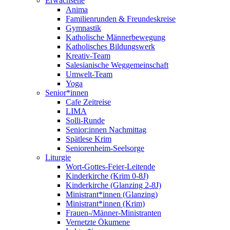
Erwachsene
Anima
Familienrunden & Freundeskreise
Gymnastik
Katholische Männerbewegung
Katholisches Bildungswerk
Kreativ-Team
Salesianische Weggemeinschaft
Umwelt-Team
Yoga
Senior*innen
Cafe Zeitreise
LIMA
Solli-Runde
Senior:innen Nachmittag
Spätlese Krim
Seniorenheim-Seelsorge
Liturgie
Wort-Gottes-Feier-Leitende
Kinderkirche (Krim 0-8J)
Kinderkirche (Glanzing 2-8J)
Ministrant*innen (Glanzing)
Ministrant*innen (Krim)
Frauen-/Männer-Ministranten
Vernetzte Ökumene