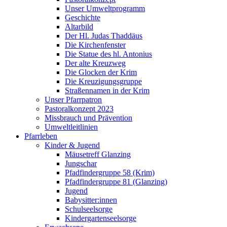
Unser Umweltprogramm
Geschichte
Altarbild
Der Hl. Judas Thaddäus
Die Kirchenfenster
Die Statue des hl. Antonius
Der alte Kreuzweg
Die Glocken der Krim
Die Kreuzigungsgruppe
Straßennamen in der Krim
Unser Pfarrpatron
Pastoralkonzept 2023
Missbrauch und Prävention
Umweltleitlinien
Pfarrleben
Kinder & Jugend
Mäusetreff Glanzing
Jungschar
Pfadfindergruppe 58 (Krim)
Pfadfindergruppe 81 (Glanzing)
Jugend
Babysitter:innen
Schulseelsorge
Kindergartenseelsorge