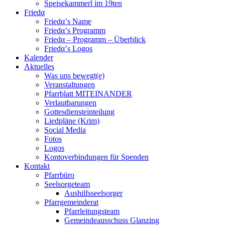
Speisekammerl im 19ten
Friedα
Friedα’s Name
Friedα’s Programm
Friedα – Programm – Überblick
Friedα’s Logos
Kalender
Aktuelles
Was uns bewegt(e)
Veranstaltungen
Pfarrblatt MITEINANDER
Verlautbarungen
Gottesdiensteinteilung
Liedpläne (Krim)
Social Media
Fotos
Logos
Kontoverbindungen für Spenden
Kontakt
Pfarrbüro
Seelsorgeteam
Aushilfsseelsorger
Pfarrgemeinderat
Pfarrleitungsteam
Gemeindeausschuss Glanzing