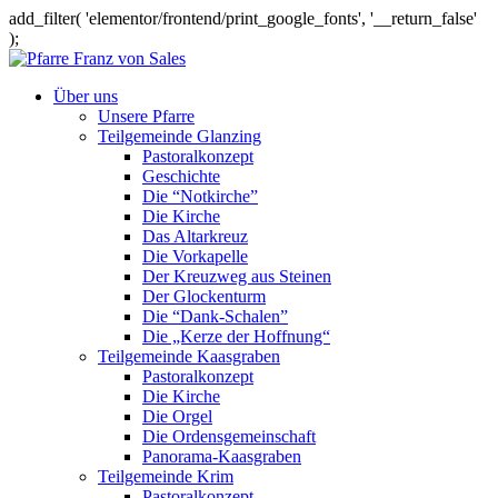
add_filter( 'elementor/frontend/print_google_fonts', '__return_false'
);
Über uns
Unsere Pfarre
Teilgemeinde Glanzing
Pastoralkonzept
Geschichte
Die “Notkirche”
Die Kirche
Das Altarkreuz
Die Vorkapelle
Der Kreuzweg aus Steinen
Der Glockenturm
Die “Dank-Schalen”
Die „Kerze der Hoffnung“
Teilgemeinde Kaasgraben
Pastoralkonzept
Die Kirche
Die Orgel
Die Ordensgemeinschaft
Panorama-Kaasgraben
Teilgemeinde Krim
Pastoralkonzept