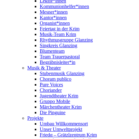
Lektor*innen
Kommunionhelfer*innen
Mesner*innen
Kantor*innen
Organist*innen
Feiertag in der Krim
Musik-Team Krim
Rhythmusgruppe Glanzing
Singkreis Glanzing
Blumenteam
Team Trauerpastoral
Begräbnisleiter*in
Musik & Theater
Stubenmusik Glanzing
Choram publico
Pure Voices
Choriander
Jugendtheater Krim
Gruppo Mobile
Märchentheater Krim
Die Pinguine
Projekte
Umbau Willkommensort
Unser Umweltprojekt
Friedα – Grätzlzentrum Krim