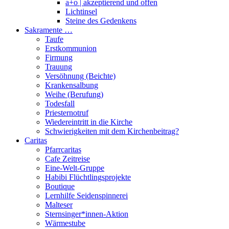
a+o | akzeptierend und offen
Lichtinsel
Steine des Gedenkens
Sakramente …
Taufe
Erstkommunion
Firmung
Trauung
Versöhnung (Beichte)
Krankensalbung
Weihe (Berufung)
Todesfall
Priesternotruf
Wiedereintritt in die Kirche
Schwierigkeiten mit dem Kirchenbeitrag?
Caritas
Pfarrcaritas
Cafe Zeitreise
Eine-Welt-Gruppe
Habibi Flüchtlingsprojekte
Boutique
Lernhilfe Seidenspinnerei
Malteser
Sternsinger*innen-Aktion
Wärmestube