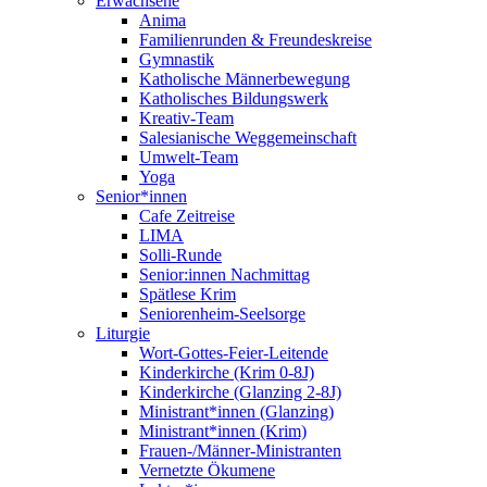
Erwachsene
Anima
Familienrunden & Freundeskreise
Gymnastik
Katholische Männerbewegung
Katholisches Bildungswerk
Kreativ-Team
Salesianische Weggemeinschaft
Umwelt-Team
Yoga
Senior*innen
Cafe Zeitreise
LIMA
Solli-Runde
Senior:innen Nachmittag
Spätlese Krim
Seniorenheim-Seelsorge
Liturgie
Wort-Gottes-Feier-Leitende
Kinderkirche (Krim 0-8J)
Kinderkirche (Glanzing 2-8J)
Ministrant*innen (Glanzing)
Ministrant*innen (Krim)
Frauen-/Männer-Ministranten
Vernetzte Ökumene