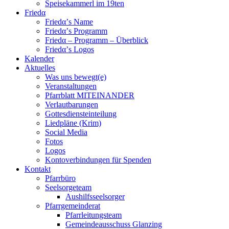
Speisekammerl im 19ten
Friedα
Friedα’s Name
Friedα’s Programm
Friedα – Programm – Überblick
Friedα’s Logos
Kalender
Aktuelles
Was uns bewegt(e)
Veranstaltungen
Pfarrblatt MITEINANDER
Verlautbarungen
Gottesdiensteinteilung
Liedpläne (Krim)
Social Media
Fotos
Logos
Kontoverbindungen für Spenden
Kontakt
Pfarrbüro
Seelsorgeteam
Aushilfsseelsorger
Pfarrgemeinderat
Pfarrleitungsteam
Gemeindeausschuss Glanzing