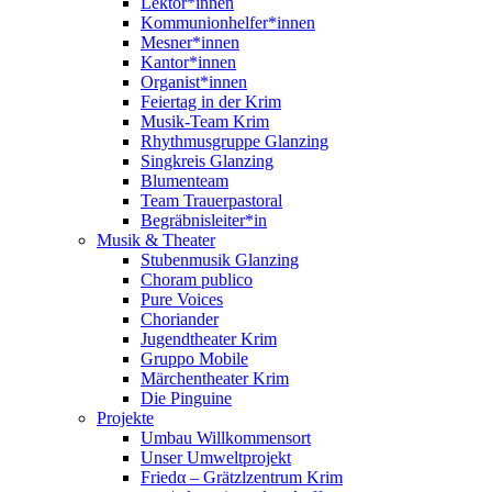
Lektor*innen
Kommunionhelfer*innen
Mesner*innen
Kantor*innen
Organist*innen
Feiertag in der Krim
Musik-Team Krim
Rhythmusgruppe Glanzing
Singkreis Glanzing
Blumenteam
Team Trauerpastoral
Begräbnisleiter*in
Musik & Theater
Stubenmusik Glanzing
Choram publico
Pure Voices
Choriander
Jugendtheater Krim
Gruppo Mobile
Märchentheater Krim
Die Pinguine
Projekte
Umbau Willkommensort
Unser Umweltprojekt
Friedα – Grätzlzentrum Krim