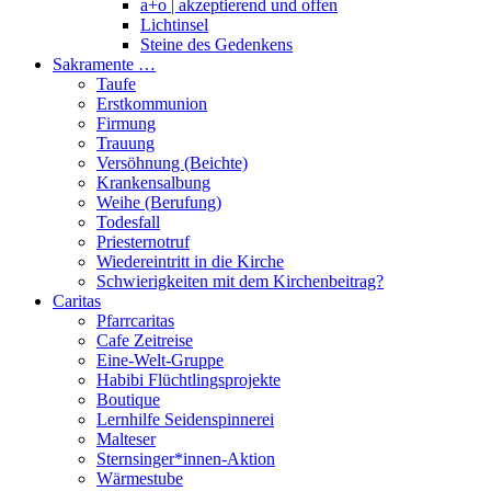
a+o | akzeptierend und offen
Lichtinsel
Steine des Gedenkens
Sakramente …
Taufe
Erstkommunion
Firmung
Trauung
Versöhnung (Beichte)
Krankensalbung
Weihe (Berufung)
Todesfall
Priesternotruf
Wiedereintritt in die Kirche
Schwierigkeiten mit dem Kirchenbeitrag?
Caritas
Pfarrcaritas
Cafe Zeitreise
Eine-Welt-Gruppe
Habibi Flüchtlingsprojekte
Boutique
Lernhilfe Seidenspinnerei
Malteser
Sternsinger*innen-Aktion
Wärmestube