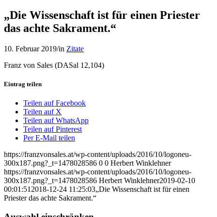
„Die Wissenschaft ist für einen Priester
das achte Sakrament.“
10. Februar 2019
/
in
Zitate
Franz von Sales (DASal 12,104)
Eintrag teilen
Teilen auf Facebook
Teilen auf X
Teilen auf WhatsApp
Teilen auf Pinterest
Per E-Mail teilen
https://franzvonsales.at/wp-content/uploads/2016/10/logoneu-
300x187.png?_t=1478028586
0
0
Herbert Winklehner
https://franzvonsales.at/wp-content/uploads/2016/10/logoneu-
300x187.png?_t=1478028586
Herbert Winklehner
2019-02-10
00:01:51
2018-12-24 11:25:03
„Die Wissenschaft ist für einen
Priester das achte Sakrament.“
Auswahl einschränken