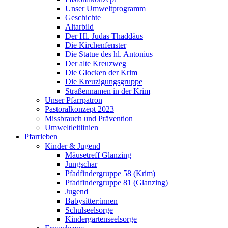
Unser Umweltprogramm
Geschichte
Altarbild
Der Hl. Judas Thaddäus
Die Kirchenfenster
Die Statue des hl. Antonius
Der alte Kreuzweg
Die Glocken der Krim
Die Kreuzigungsgruppe
Straßennamen in der Krim
Unser Pfarrpatron
Pastoralkonzept 2023
Missbrauch und Prävention
Umweltleitlinien
Pfarrleben
Kinder & Jugend
Mäusetreff Glanzing
Jungschar
Pfadfindergruppe 58 (Krim)
Pfadfindergruppe 81 (Glanzing)
Jugend
Babysitter:innen
Schulseelsorge
Kindergartenseelsorge