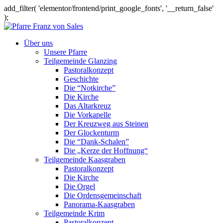
add_filter( 'elementor/frontend/print_google_fonts', '__return_false'
);
Über uns
Unsere Pfarre
Teilgemeinde Glanzing
Pastoralkonzept
Geschichte
Die “Notkirche”
Die Kirche
Das Altarkreuz
Die Vorkapelle
Der Kreuzweg aus Steinen
Der Glockenturm
Die “Dank-Schalen”
Die „Kerze der Hoffnung“
Teilgemeinde Kaasgraben
Pastoralkonzept
Die Kirche
Die Orgel
Die Ordensgemeinschaft
Panorama-Kaasgraben
Teilgemeinde Krim
Pastoralkonzept