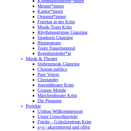
Kommunionhelfer*innen
Mesner*innen
Kantor*innen
Organist*innen
Feiertag in der Krim
Musik-Team Krim
Rhythmusgruppe Glanzing
Singkreis Glanzing
Blumenteam
Team Trauerpastoral
Begräbnisleiter*in
Musik & Theater
Stubenmusik Glanzing
Choram publico
Pure Voices
Choriander
Jugendtheater Krim
Gruppo Mobile
Märchentheater Krim
Die Pinguine
Projekte
Umbau Willkommensort
Unser Umweltprojekt
Friedα – Grätzlzentrum Krim
a+o | akzeptierend und offen