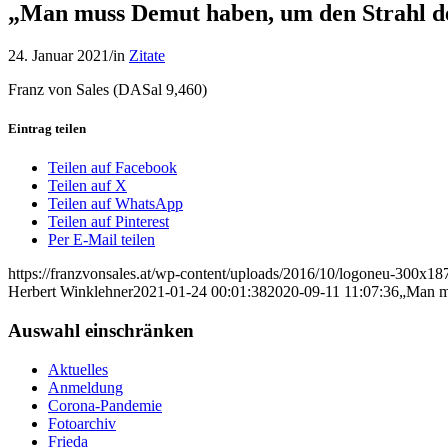
„Man muss Demut haben, um den Strahl des
24. Januar 2021
/
in
Zitate
Franz von Sales (DASal 9,460)
Eintrag teilen
Teilen auf Facebook
Teilen auf X
Teilen auf WhatsApp
Teilen auf Pinterest
Per E-Mail teilen
https://franzvonsales.at/wp-content/uploads/2016/10/logoneu-300x
Herbert Winklehner
2021-01-24 00:01:38
2020-09-11 11:07:36
„Man mu
Auswahl einschränken
Aktuelles
Anmeldung
Corona-Pandemie
Fotoarchiv
Frieda