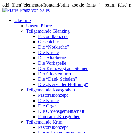
add_filter( 'elementor/frontend/print_google_fonts', '__return_false' );
Über uns
Unsere Pfarre
Teilgemeinde Glanzing
Pastoralkonzept
Geschichte
Die “Notkirche”
Die Kirche
Das Altarkreuz
Die Vorkapelle
Der Kreuzweg aus Steinen
Der Glockenturm
Die “Dank-Schalen”
Die „Kerze der Hoffnung“
Teilgemeinde Kaasgraben
Pastoralkonzept
Die Kirche
Die Orgel
Die Ordensgemeinschaft
Panorama-Kaasgraben
Teilgemeinde Krim
Pastoralkonzept
Unser Umweltprogramm