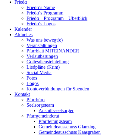
Friedα
Friedα’s Name
Friedα’s Programm
Friedα – Programm – Überblick
Friedα’s Logos
Kalender
Aktuelles
Was uns bewegt(e)
Veranstaltungen
Pfarrblatt MITEINANDER
Verlautbarungen
Gottesdiensteinteilung
Liedpläne (Krim)
Social Media
Fotos
Logos
Kontoverbindungen für Spenden
Kontakt
Pfarrbüro
Seelsorgeteam
Aushilfsseelsorger
Pfarrgemeinderat
Pfarrleitungsteam
Gemeindeausschuss Glanzing
Gemeindeausschuss Kaasgraben