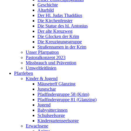
Geschichte
Altarbild
Der Hl. Judas Thaddäus
Die Kirchenfenster
Die Statue des hl. Antonius
Der alte Kreuzweg
Die Glocken der Krim
Die Kreuzigungsgruppe
Straßennamen in der Krim
Unser Pfarrpatron
Pastoralkonzept 2023
Missbrauch und Prävention
Umweltleitlinien
Pfarrleben
Kinder & Jugend
Mäusetreff Glanzing
Jungschar
Pfadfindergruppe 58 (Krim)
Pfadfindergruppe 81 (Glanzing)
Jugend
Babysitter:innen
Schulseelsorge
Kindergartenseelsorge
Erwachsene