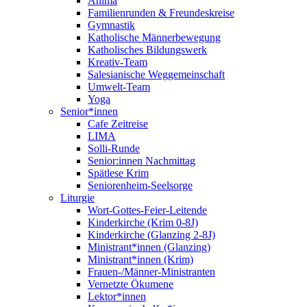
Anima
Familienrunden & Freundeskreise
Gymnastik
Katholische Männerbewegung
Katholisches Bildungswerk
Kreativ-Team
Salesianische Weggemeinschaft
Umwelt-Team
Yoga
Senior*innen
Cafe Zeitreise
LIMA
Solli-Runde
Senior:innen Nachmittag
Spätlese Krim
Seniorenheim-Seelsorge
Liturgie
Wort-Gottes-Feier-Leitende
Kinderkirche (Krim 0-8J)
Kinderkirche (Glanzing 2-8J)
Ministrant*innen (Glanzing)
Ministrant*innen (Krim)
Frauen-/Männer-Ministranten
Vernetzte Ökumene
Lektor*innen