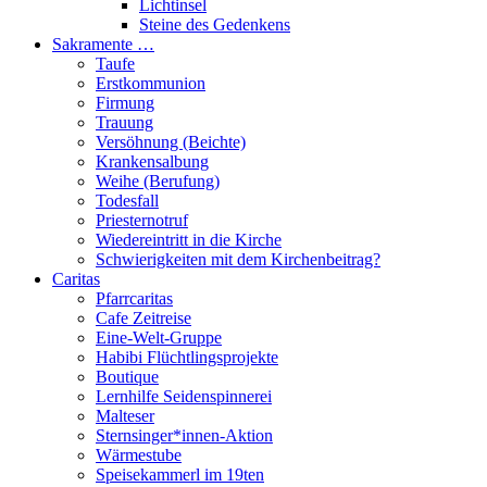
Lichtinsel
Steine des Gedenkens
Sakramente …
Taufe
Erstkommunion
Firmung
Trauung
Versöhnung (Beichte)
Krankensalbung
Weihe (Berufung)
Todesfall
Priesternotruf
Wiedereintritt in die Kirche
Schwierigkeiten mit dem Kirchenbeitrag?
Caritas
Pfarrcaritas
Cafe Zeitreise
Eine-Welt-Gruppe
Habibi Flüchtlingsprojekte
Boutique
Lernhilfe Seidenspinnerei
Malteser
Sternsinger*innen-Aktion
Wärmestube
Speisekammerl im 19ten