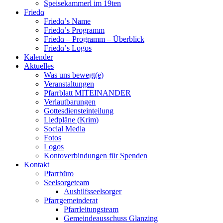
Speisekammerl im 19ten
Friedα
Friedα’s Name
Friedα’s Programm
Friedα – Programm – Überblick
Friedα’s Logos
Kalender
Aktuelles
Was uns bewegt(e)
Veranstaltungen
Pfarrblatt MITEINANDER
Verlautbarungen
Gottesdiensteinteilung
Liedpläne (Krim)
Social Media
Fotos
Logos
Kontoverbindungen für Spenden
Kontakt
Pfarrbüro
Seelsorgeteam
Aushilfsseelsorger
Pfarrgemeinderat
Pfarrleitungsteam
Gemeindeausschuss Glanzing