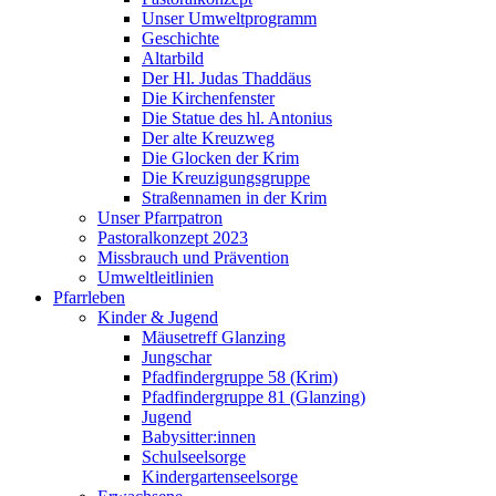
Unser Umweltprogramm
Geschichte
Altarbild
Der Hl. Judas Thaddäus
Die Kirchenfenster
Die Statue des hl. Antonius
Der alte Kreuzweg
Die Glocken der Krim
Die Kreuzigungsgruppe
Straßennamen in der Krim
Unser Pfarrpatron
Pastoralkonzept 2023
Missbrauch und Prävention
Umweltleitlinien
Pfarrleben
Kinder & Jugend
Mäusetreff Glanzing
Jungschar
Pfadfindergruppe 58 (Krim)
Pfadfindergruppe 81 (Glanzing)
Jugend
Babysitter:innen
Schulseelsorge
Kindergartenseelsorge