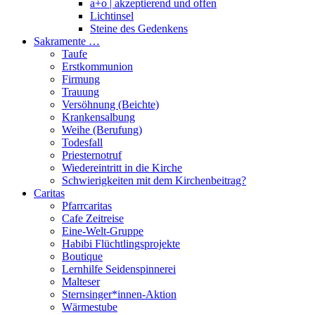
a+o | akzeptierend und offen
Lichtinsel
Steine des Gedenkens
Sakramente …
Taufe
Erstkommunion
Firmung
Trauung
Versöhnung (Beichte)
Krankensalbung
Weihe (Berufung)
Todesfall
Priesternotruf
Wiedereintritt in die Kirche
Schwierigkeiten mit dem Kirchenbeitrag?
Caritas
Pfarrcaritas
Cafe Zeitreise
Eine-Welt-Gruppe
Habibi Flüchtlingsprojekte
Boutique
Lernhilfe Seidenspinnerei
Malteser
Sternsinger*innen-Aktion
Wärmestube