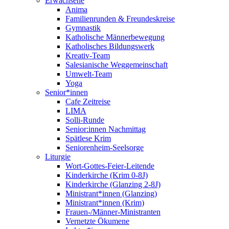
Erwachsene
Anima
Familienrunden & Freundeskreise
Gymnastik
Katholische Männerbewegung
Katholisches Bildungswerk
Kreativ-Team
Salesianische Weggemeinschaft
Umwelt-Team
Yoga
Senior*innen
Cafe Zeitreise
LIMA
Solli-Runde
Senior:innen Nachmittag
Spätlese Krim
Seniorenheim-Seelsorge
Liturgie
Wort-Gottes-Feier-Leitende
Kinderkirche (Krim 0-8J)
Kinderkirche (Glanzing 2-8J)
Ministrant*innen (Glanzing)
Ministrant*innen (Krim)
Frauen-/Männer-Ministranten
Vernetzte Ökumene