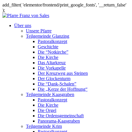
add_filter( 'elementor/frontend/print_google_fonts', '__return_false'
);
Über uns
Unsere Pfarre
Teilgemeinde Glanzing
Pastoralkonzept
Geschichte
Die “Notkirche”
Die Kirche
Das Altarkreuz
Die Vorkapelle
Der Kreuzweg aus Steinen
Der Glockenturm
Die “Dank-Schalen”
Die „Kerze der Hoffnung“
Teilgemeinde Kaasgraben
Pastoralkonzept
Die Kirche
Die Orgel
Die Ordensgemeinschaft
Panorama-Kaasgraben
Teilgemeinde Krim
Pastoralkonzept