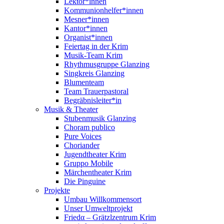
Lektor*innen
Kommunionhelfer*innen
Mesner*innen
Kantor*innen
Organist*innen
Feiertag in der Krim
Musik-Team Krim
Rhythmusgruppe Glanzing
Singkreis Glanzing
Blumenteam
Team Trauerpastoral
Begräbnisleiter*in
Musik & Theater
Stubenmusik Glanzing
Choram publico
Pure Voices
Choriander
Jugendtheater Krim
Gruppo Mobile
Märchentheater Krim
Die Pinguine
Projekte
Umbau Willkommensort
Unser Umweltprojekt
Friedα – Grätzlzentrum Krim