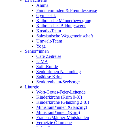
Erwachsene
Anima
Familienrunden & Freundeskreise
Gymnastik
Katholische Männerbewegung
Katholisches Bildungswerk
Kreativ-Team
Salesianische Weggemeinschaft
Umwelt-Team
Yoga
Senior*innen
Cafe Zeitreise
LIMA
Solli-Runde
Senior:innen Nachmittag
Spätlese Krim
Seniorenheim-Seelsorge
Liturgie
Wort-Gottes-Feier-Leitende
Kinderkirche (Krim 0-8J)
Kinderkirche (Glanzing 2-8J)
Ministrant*innen (Glanzing)
Ministrant*innen (Krim)
Frauen-/Männer-Ministranten
Vernetzte Ökumene