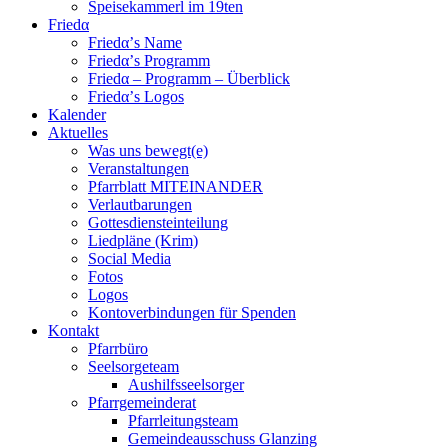
Speisekammerl im 19ten
Friedα
Friedα’s Name
Friedα’s Programm
Friedα – Programm – Überblick
Friedα’s Logos
Kalender
Aktuelles
Was uns bewegt(e)
Veranstaltungen
Pfarrblatt MITEINANDER
Verlautbarungen
Gottesdiensteinteilung
Liedpläne (Krim)
Social Media
Fotos
Logos
Kontoverbindungen für Spenden
Kontakt
Pfarrbüro
Seelsorgeteam
Aushilfsseelsorger
Pfarrgemeinderat
Pfarrleitungsteam
Gemeindeausschuss Glanzing