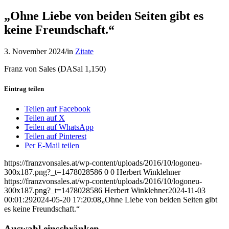
„Ohne Liebe von beiden Seiten gibt es
keine Freundschaft.“
3. November 2024
/
in
Zitate
Franz von Sales (DASal 1,150)
Eintrag teilen
Teilen auf Facebook
Teilen auf X
Teilen auf WhatsApp
Teilen auf Pinterest
Per E-Mail teilen
https://franzvonsales.at/wp-content/uploads/2016/10/logoneu-
300x187.png?_t=1478028586
0
0
Herbert Winklehner
https://franzvonsales.at/wp-content/uploads/2016/10/logoneu-
300x187.png?_t=1478028586
Herbert Winklehner
2024-11-03
00:01:29
2024-05-20 17:20:08
„Ohne Liebe von beiden Seiten gibt
es keine Freundschaft.“
Auswahl einschränken