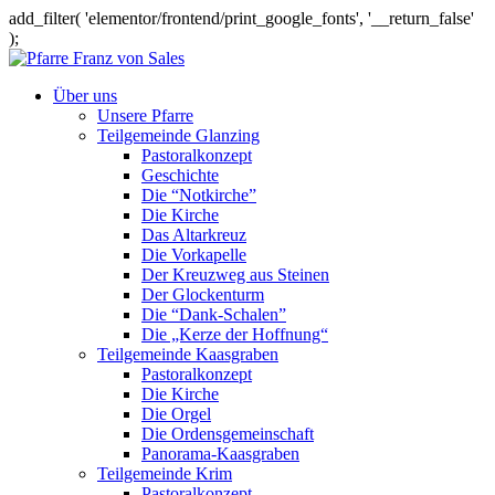
add_filter( 'elementor/frontend/print_google_fonts', '__return_false'
);
Über uns
Unsere Pfarre
Teilgemeinde Glanzing
Pastoralkonzept
Geschichte
Die “Notkirche”
Die Kirche
Das Altarkreuz
Die Vorkapelle
Der Kreuzweg aus Steinen
Der Glockenturm
Die “Dank-Schalen”
Die „Kerze der Hoffnung“
Teilgemeinde Kaasgraben
Pastoralkonzept
Die Kirche
Die Orgel
Die Ordensgemeinschaft
Panorama-Kaasgraben
Teilgemeinde Krim
Pastoralkonzept