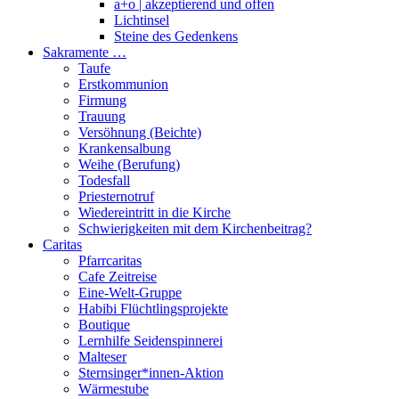
a+o | akzeptierend und offen
Lichtinsel
Steine des Gedenkens
Sakramente …
Taufe
Erstkommunion
Firmung
Trauung
Versöhnung (Beichte)
Krankensalbung
Weihe (Berufung)
Todesfall
Priesternotruf
Wiedereintritt in die Kirche
Schwierigkeiten mit dem Kirchenbeitrag?
Caritas
Pfarrcaritas
Cafe Zeitreise
Eine-Welt-Gruppe
Habibi Flüchtlingsprojekte
Boutique
Lernhilfe Seidenspinnerei
Malteser
Sternsinger*innen-Aktion
Wärmestube