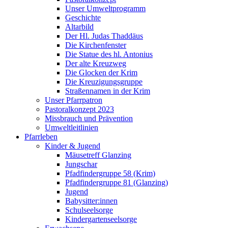
Unser Umweltprogramm
Geschichte
Altarbild
Der Hl. Judas Thaddäus
Die Kirchenfenster
Die Statue des hl. Antonius
Der alte Kreuzweg
Die Glocken der Krim
Die Kreuzigungsgruppe
Straßennamen in der Krim
Unser Pfarrpatron
Pastoralkonzept 2023
Missbrauch und Prävention
Umweltleitlinien
Pfarrleben
Kinder & Jugend
Mäusetreff Glanzing
Jungschar
Pfadfindergruppe 58 (Krim)
Pfadfindergruppe 81 (Glanzing)
Jugend
Babysitter:innen
Schulseelsorge
Kindergartenseelsorge