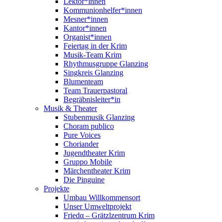
Lektor*innen
Kommunionhelfer*innen
Mesner*innen
Kantor*innen
Organist*innen
Feiertag in der Krim
Musik-Team Krim
Rhythmusgruppe Glanzing
Singkreis Glanzing
Blumenteam
Team Trauerpastoral
Begräbnisleiter*in
Musik & Theater
Stubenmusik Glanzing
Choram publico
Pure Voices
Choriander
Jugendtheater Krim
Gruppo Mobile
Märchentheater Krim
Die Pinguine
Projekte
Umbau Willkommensort
Unser Umweltprojekt
Friedα – Grätzlzentrum Krim