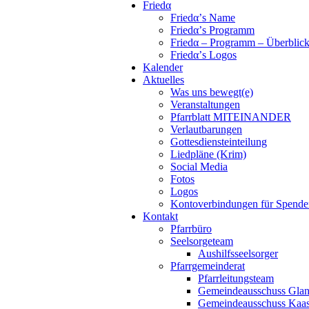
Friedα
Friedα’s Name
Friedα’s Programm
Friedα – Programm – Überblic
Friedα’s Logos
Kalender
Aktuelles
Was uns bewegt(e)
Veranstaltungen
Pfarrblatt MITEINANDER
Verlautbarungen
Gottesdiensteinteilung
Liedpläne (Krim)
Social Media
Fotos
Logos
Kontoverbindungen für Spende
Kontakt
Pfarrbüro
Seelsorgeteam
Aushilfsseelsorger
Pfarrgemeinderat
Pfarrleitungsteam
Gemeindeausschuss Glan
Gemeindeausschuss Kaa