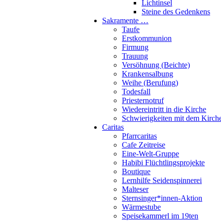
Lichtinsel
Steine des Gedenkens
Sakramente …
Taufe
Erstkommunion
Firmung
Trauung
Versöhnung (Beichte)
Krankensalbung
Weihe (Berufung)
Todesfall
Priesternotruf
Wiedereintritt in die Kirche
Schwierigkeiten mit dem Kirch
Caritas
Pfarrcaritas
Cafe Zeitreise
Eine-Welt-Gruppe
Habibi Flüchtlingsprojekte
Boutique
Lernhilfe Seidenspinnerei
Malteser
Sternsinger*innen-Aktion
Wärmestube
Speisekammerl im 19ten