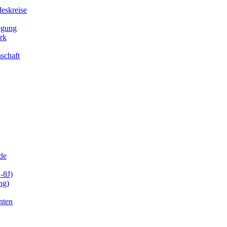
eskreise
egung
rk
schaft
de
-8J)
ng)
nten