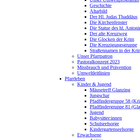
Geschichte
Altarbild
Der Hl. Judas Thaddäus
Die Kirchenfenster
Die Statue des hl. Antoni
Der alte Kreuzweg
Die Glocken der Krim
Die Kreuzigungsgruppe
Straßennamen in der Kri
Unser Pfarrpatron
Pastoralkonzept 2023
Missbrauch und Prävention
Umweltleitlinien
Pfarrleben
Kinder & Jugend
Mäusetreff Glanzing
Jungschar
Pfadfindergruppe 58 (Kr
Pfadfindergruppe 81 (Gl
Jugend
Babysitter:innen
Schulseelsorge
Kindergartenseelsorge
Erwachsene