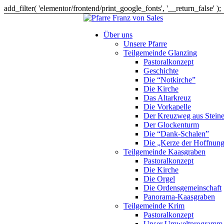
add_filter( 'elementor/frontend/print_google_fonts', '__return_false' );
Über uns
Unsere Pfarre
Teilgemeinde Glanzing
Pastoralkonzept
Geschichte
Die “Notkirche”
Die Kirche
Das Altarkreuz
Die Vorkapelle
Der Kreuzweg aus Stein
Der Glockenturm
Die “Dank-Schalen”
Die „Kerze der Hoffnun
Teilgemeinde Kaasgraben
Pastoralkonzept
Die Kirche
Die Orgel
Die Ordensgemeinschaft
Panorama-Kaasgraben
Teilgemeinde Krim
Pastoralkonzept
Unser Umweltprogramm