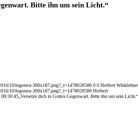
genwart. Bitte ihn um sein Licht.“
ds/2016/10/logoneu-300x187.png?_t=1478028586
0
0
Herbert Winklehne
ds/2016/10/logoneu-300x187.png?_t=1478028586
Herbert
 09:30:45
„Versetze dich in Gottes Gegenwart. Bitte ihn um sein Licht.