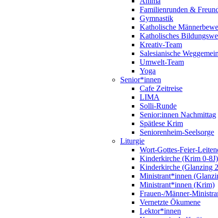
Anima
Familienrunden & Freund
Gymnastik
Katholische Männerbew
Katholisches Bildungswe
Kreativ-Team
Salesianische Weggemein
Umwelt-Team
Yoga
Senior*innen
Cafe Zeitreise
LIMA
Solli-Runde
Senior:innen Nachmittag
Spätlese Krim
Seniorenheim-Seelsorge
Liturgie
Wort-Gottes-Feier-Leiten
Kinderkirche (Krim 0-8J)
Kinderkirche (Glanzing 2
Ministrant*innen (Glanzi
Ministrant*innen (Krim)
Frauen-/Männer-Ministra
Vernetzte Ökumene
Lektor*innen