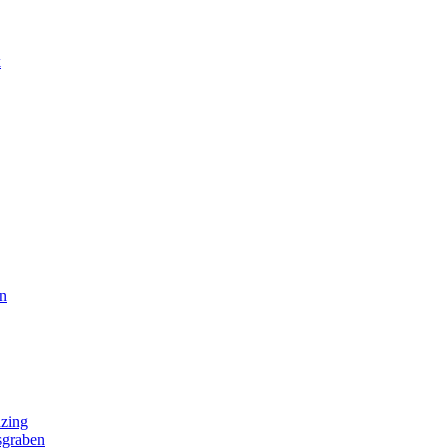
k
n
zing
sgraben