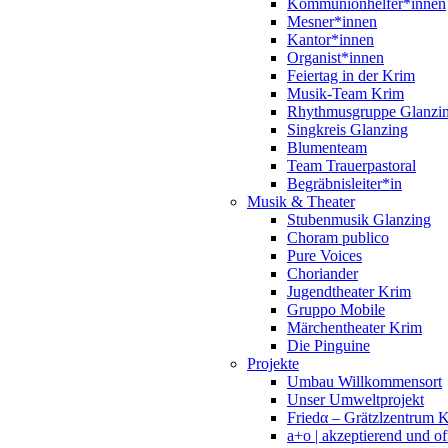
Kommunionhelfer*innen
Mesner*innen
Kantor*innen
Organist*innen
Feiertag in der Krim
Musik-Team Krim
Rhythmusgruppe Glanzi
Singkreis Glanzing
Blumenteam
Team Trauerpastoral
Begräbnisleiter*in
Musik & Theater
Stubenmusik Glanzing
Choram publico
Pure Voices
Choriander
Jugendtheater Krim
Gruppo Mobile
Märchentheater Krim
Die Pinguine
Projekte
Umbau Willkommensort
Unser Umweltprojekt
Friedα – Grätzlzentrum 
a+o | akzeptierend und of