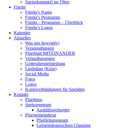
Speisekammerl im 19ten
Friedα
Friedα’s Name
Friedα’s Programm
Friedα – Programm – Überblick
Friedα’s Logos
Kalender
Aktuelles
Was uns bewegt(e)
Veranstaltungen
Pfarrblatt MITEINANDER
Verlautbarungen
Gottesdiensteinteilung
Liedpläne (Krim)
Social Media
Fotos
Logos
Kontoverbindungen für Spenden
Kontakt
Pfarrbüro
Seelsorgeteam
Aushilfsseelsorger
Pfarrgemeinderat
Pfarrleitungsteam
Gemeindeausschuss Glanzing