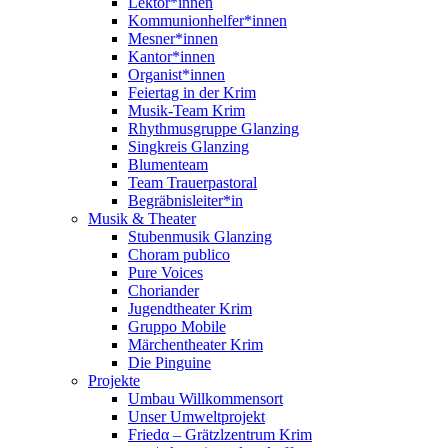
Lektor*innen
Kommunionhelfer*innen
Mesner*innen
Kantor*innen
Organist*innen
Feiertag in der Krim
Musik-Team Krim
Rhythmusgruppe Glanzing
Singkreis Glanzing
Blumenteam
Team Trauerpastoral
Begräbnisleiter*in
Musik & Theater
Stubenmusik Glanzing
Choram publico
Pure Voices
Choriander
Jugendtheater Krim
Gruppo Mobile
Märchentheater Krim
Die Pinguine
Projekte
Umbau Willkommensort
Unser Umweltprojekt
Friedα – Grätzlzentrum Krim