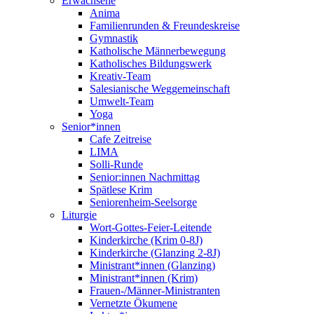
Erwachsene
Anima
Familienrunden & Freundeskreise
Gymnastik
Katholische Männerbewegung
Katholisches Bildungswerk
Kreativ-Team
Salesianische Weggemeinschaft
Umwelt-Team
Yoga
Senior*innen
Cafe Zeitreise
LIMA
Solli-Runde
Senior:innen Nachmittag
Spätlese Krim
Seniorenheim-Seelsorge
Liturgie
Wort-Gottes-Feier-Leitende
Kinderkirche (Krim 0-8J)
Kinderkirche (Glanzing 2-8J)
Ministrant*innen (Glanzing)
Ministrant*innen (Krim)
Frauen-/Männer-Ministranten
Vernetzte Ökumene