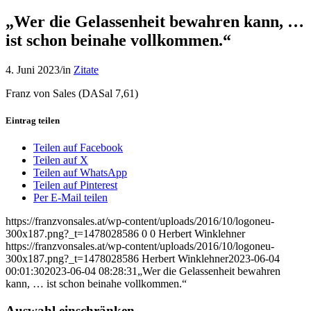
„Wer die Gelassenheit bewahren kann, …
ist schon beinahe vollkommen.“
4. Juni 2023
/
in
Zitate
Franz von Sales (DASal 7,61)
Eintrag teilen
Teilen auf Facebook
Teilen auf X
Teilen auf WhatsApp
Teilen auf Pinterest
Per E-Mail teilen
https://franzvonsales.at/wp-content/uploads/2016/10/logoneu-
300x187.png?_t=1478028586
0
0
Herbert Winklehner
https://franzvonsales.at/wp-content/uploads/2016/10/logoneu-
300x187.png?_t=1478028586
Herbert Winklehner
2023-06-04
00:01:30
2023-06-04 08:28:31
„Wer die Gelassenheit bewahren
kann, … ist schon beinahe vollkommen.“
Auswahl einschränken