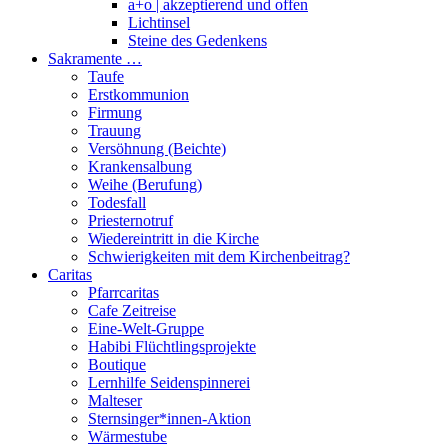
a+o | akzeptierend und offen
Lichtinsel
Steine des Gedenkens
Sakramente …
Taufe
Erstkommunion
Firmung
Trauung
Versöhnung (Beichte)
Krankensalbung
Weihe (Berufung)
Todesfall
Priesternotruf
Wiedereintritt in die Kirche
Schwierigkeiten mit dem Kirchenbeitrag?
Caritas
Pfarrcaritas
Cafe Zeitreise
Eine-Welt-Gruppe
Habibi Flüchtlingsprojekte
Boutique
Lernhilfe Seidenspinnerei
Malteser
Sternsinger*innen-Aktion
Wärmestube