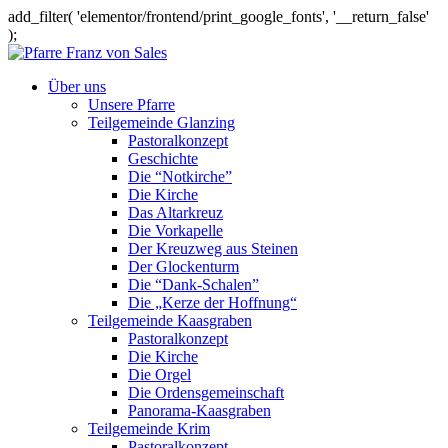
add_filter( 'elementor/frontend/print_google_fonts', '__return_false'
);
Über uns
Unsere Pfarre
Teilgemeinde Glanzing
Pastoralkonzept
Geschichte
Die “Notkirche”
Die Kirche
Das Altarkreuz
Die Vorkapelle
Der Kreuzweg aus Steinen
Der Glockenturm
Die “Dank-Schalen”
Die „Kerze der Hoffnung“
Teilgemeinde Kaasgraben
Pastoralkonzept
Die Kirche
Die Orgel
Die Ordensgemeinschaft
Panorama-Kaasgraben
Teilgemeinde Krim
Pastoralkonzept