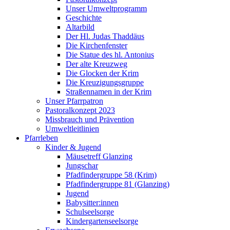
Unser Umweltprogramm
Geschichte
Altarbild
Der Hl. Judas Thaddäus
Die Kirchenfenster
Die Statue des hl. Antonius
Der alte Kreuzweg
Die Glocken der Krim
Die Kreuzigungsgruppe
Straßennamen in der Krim
Unser Pfarrpatron
Pastoralkonzept 2023
Missbrauch und Prävention
Umweltleitlinien
Pfarrleben
Kinder & Jugend
Mäusetreff Glanzing
Jungschar
Pfadfindergruppe 58 (Krim)
Pfadfindergruppe 81 (Glanzing)
Jugend
Babysitter:innen
Schulseelsorge
Kindergartenseelsorge