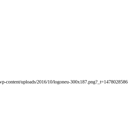
at/wp-content/uploads/2016/10/logoneu-300x187.png?_t=1478028586