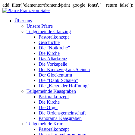
add_filter( 'elementor/frontend/print_google_fonts', '__return_false' );
Über uns
Unsere Pfarre
Teilgemeinde Glanzing
Pastoralkonzept
Geschichte
Die “Notkirche”
Die Kirche
Das Altarkreuz
Die Vorkapelle
Der Kreuzweg aus Steinen
Der Glockenturm
Die “Dank-Schalen”
Die „Kerze der Hoffnung“
Teilgemeinde Kaasgraben
Pastoralkonzept
Die Kirche
Die Orgel
Die Ordensgemeinschaft
Panorama-Kaasgraben
Teilgemeinde Krim
Pastoralkonzept
Unser Umweltprogramm