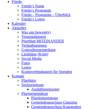
Friedα
Friedα’s Name
Friedα’s Programm
Friedα – Programm – Überblick
Friedα’s Logos
Kalender
Aktuelles
Was uns bewegt(e)
Veranstaltungen
Pfarrblatt MITEINANDER
Verlautbarungen
Gottesdiensteinteilung
Liedpläne (Krim)
Social Media
Fotos
Logos
Kontoverbindungen für Spenden
Kontakt
Pfarrbüro
Seelsorgeteam
Aushilfsseelsorger
Pfarrgemeinderat
Pfarrleitungsteam
Gemeindeausschuss Glanzing
Gemeindeausschuss Kaasgraben