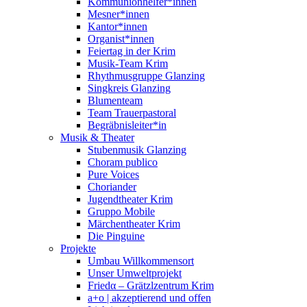
Kommunionhelfer*innen
Mesner*innen
Kantor*innen
Organist*innen
Feiertag in der Krim
Musik-Team Krim
Rhythmusgruppe Glanzing
Singkreis Glanzing
Blumenteam
Team Trauerpastoral
Begräbnisleiter*in
Musik & Theater
Stubenmusik Glanzing
Choram publico
Pure Voices
Choriander
Jugendtheater Krim
Gruppo Mobile
Märchentheater Krim
Die Pinguine
Projekte
Umbau Willkommensort
Unser Umweltprojekt
Friedα – Grätzlzentrum Krim
a+o | akzeptierend und offen