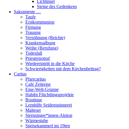
Lichtinsel
Steine des Gedenkens
Sakramente …
Taufe
Erstkommunion
Firmung
Trauung
Versöhnung (Beichte)
Krankensalbung
Weihe (Berufung)
Todesfall
Priesternotruf
Wiedereintritt in die Kirche
Schwierigkeiten mit dem Kirchenbeitrag?
Caritas
Pfarrcaritas
Cafe Zeitreise
Eine-Welt-Gruppe
Habibi Flüchtlingsprojekte
Boutique
Lernhilfe Seidenspinnerei
Malteser
Sternsinger*innen-Aktion
Wärmestube
Speisekammerl im 19ten