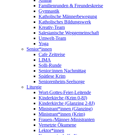
Anima
Familienrunden & Freundeskreise
Gymnastik
Katholische Männerbewegung
Katholisches Bildungswerk
Kreativ-Team
Salesianische Weggemeinschaft
Umwelt-Team
Yoga
Senior*innen
Cafe Zeitreise
LIMA
Solli-Runde
Senior:innen Nachmittag
Spätlese Krim
Seniorenheim-Seelsorge
Liturgie
Wort-Gottes-Feier-Leitende
Kinderkirche (Krim 0-8J)
Kinderkirche (Glanzing 2-8J)
Ministrant*innen (Glanzing)
Ministrant*innen (Krim)
Frauen-/Männer-Ministranten
Vernetzte Ökumene
Lektor*innen