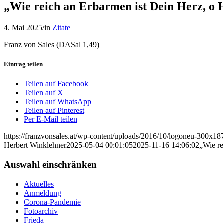
„Wie reich an Erbarmen ist Dein Herz, o 
4. Mai 2025
/
in
Zitate
Franz von Sales (DASal 1,49)
Eintrag teilen
Teilen auf Facebook
Teilen auf X
Teilen auf WhatsApp
Teilen auf Pinterest
Per E-Mail teilen
https://franzvonsales.at/wp-content/uploads/2016/10/logoneu-300x
Herbert Winklehner
2025-05-04 00:01:05
2025-11-16 14:06:02
„Wie re
Auswahl einschränken
Aktuelles
Anmeldung
Corona-Pandemie
Fotoarchiv
Frieda