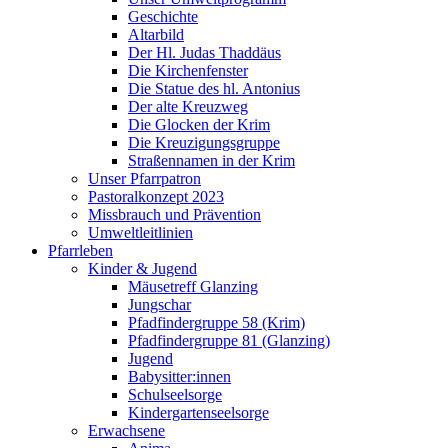
Geschichte
Altarbild
Der Hl. Judas Thaddäus
Die Kirchenfenster
Die Statue des hl. Antonius
Der alte Kreuzweg
Die Glocken der Krim
Die Kreuzigungsgruppe
Straßennamen in der Krim
Unser Pfarrpatron
Pastoralkonzept 2023
Missbrauch und Prävention
Umweltleitlinien
Pfarrleben
Kinder & Jugend
Mäusetreff Glanzing
Jungschar
Pfadfindergruppe 58 (Krim)
Pfadfindergruppe 81 (Glanzing)
Jugend
Babysitter:innen
Schulseelsorge
Kindergartenseelsorge
Erwachsene