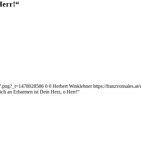
Herr!“
187.png?_t=1478028586
0
0
Herbert Winklehner
https://franzvonsales.
ich an Erbarmen ist Dein Herz, o Herr!“